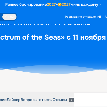
Раннее бронирование
2027
+
2027
миль каждому
рсии
Лайнер
Вопросы-ответы
Отзывы
6
Яхты
Расписание отправлений
А
ectrum of the Seas» с 11 ноября по 16 ноября 2026 года
trum of the Seas» с 11 ноября
рсии
Лайнер
Вопросы-ответы
Отзывы
6