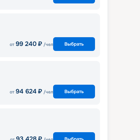
99 240
₽
Выбрать
от
/чел
94 624
₽
Выбрать
от
/чел
93 428
₽
Выбрать
от
/чел