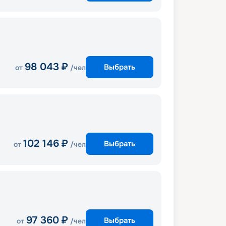
98 043
₽
Выбрать
от
/чел
102 146
₽
Выбрать
от
/чел
97 360
₽
Выбрать
от
/чел