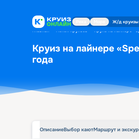
Описание
Выбор кают
Маршрут и экску
Река
Море
Ж/д круизы
Главная
•
Поиск круизов
•
Круиз на лайнере «Sp
Круиз на лайнере «Spec
года
Описание
Выбор кают
Маршрут и экску