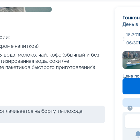
+
26
фотографий
Гонкон
День в
16:30
1
рии;
06:30
кроме напитков);
 вода, молоко, чай, кофе (обычный и без
атизированная вода, соки (не
де пакетиков быстрого приготовления))
Цена по
оплачивается на борту теплохода