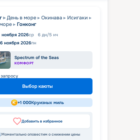
г
День в море
Окинава
Исигаки
 море
Гонконг
1 ноября 2026
ср
6
дн
/
5
нч
16 ноября 2026
пн
Spectrum of the Seas
КОМФОРТ
 запросу
Выбор каюты
+
1 000
Круизных миль
Добавить в избранное
Моментально оповестим о снижении цены