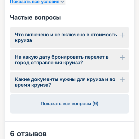
Focus Photo Gallery
– галерея-бутик, где
Показать все условия
можно сделать фото у профессионального
фотографа, приобрести фототехнику и
Частые вопросы
аксессуары;
Bionic
– робобар, где напитки
приготавливаются руками-манипуляторами, а
Что включено и не включено в стоимость
заказ можно сделать через iPad.
круиза
На какую дату бронировать перелет в
город отправления круиза?
Какие документы нужны для круиза и во
время круиза?
Показать все вопросы (9)
6
отзывов