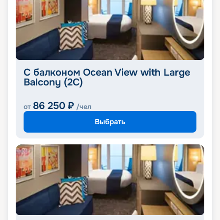
С балконом Ocean View with Large
Balcony (2C)
86 250
₽
от
/чел
Выбрать