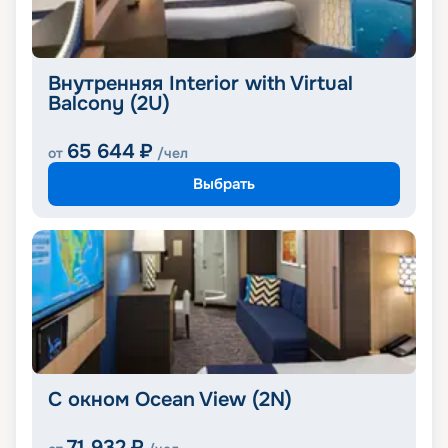
Внутренняя Interior with Virtual
Balcony (2U)
65 644
₽
от
/чел
Выбрать
С окном Ocean View (2N)
71 932
₽