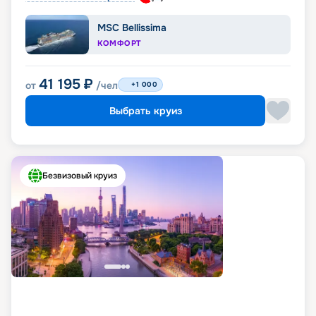
MSC Bellissima
КОМФОРТ
41 195
₽
от
/чел
+1 000
Выбрать круиз
Безвизовый круиз