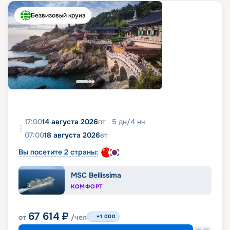
Безвизовый круиз
17:00
14 августа 2026
пт
5
дн
/
4
нч
07:00
18 августа 2026
вт
Вы посетите 2 страны:
MSC Bellissima
КОМФОРТ
67 614
₽
от
/чел
+1 000