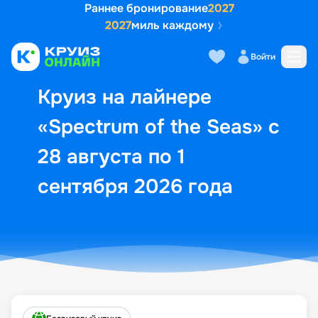
Раннее бронирование
2027
2027
миль каждому
Описание
Выбор кают
Маршрут и экск
Войти
Круиз на лайнере
«Spectrum of the Seas» с
28 августа по 1
сентября 2026 года