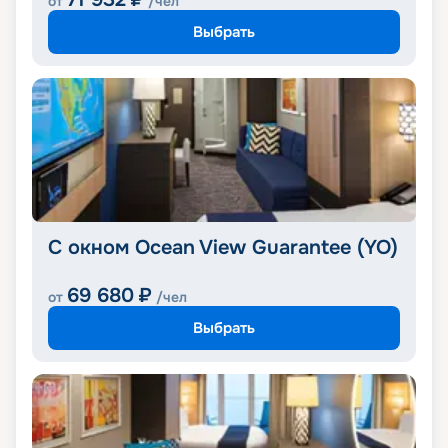
от
/чел
Выбрать
С окном Ocean View Guarantee (YO)
69 680
₽
от
/чел
Выбрать