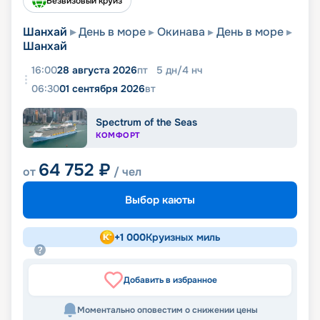
Безвизовый круиз
Шанхай
День в море
Окинава
День в море
Шанхай
16:00
28 августа 2026
пт
5
дн
/
4
нч
06:30
01 сентября 2026
вт
Spectrum of the Seas
КОМФОРТ
64 752
₽
от
/ чел
Выбор каюты
+
1 000
Круизных миль
Добавить в избранное
Моментально оповестим о снижении цены