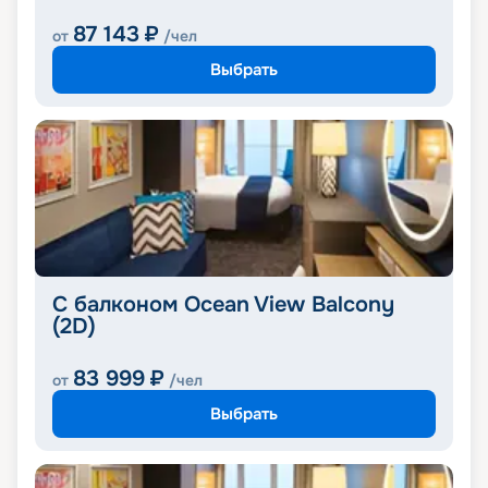
87 143
₽
от
/чел
Выбрать
С балконом Ocean View Balcony
(2D)
83 999
₽
от
/чел
Выбрать