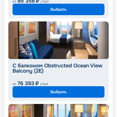
85 358
₽
от
/чел
Выбрать
С балконом Obstructed Ocean View
Balcony (2E)
76 393
₽
от
/чел
Выбрать