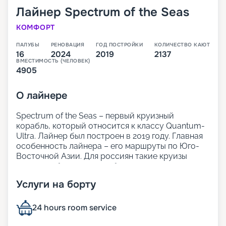
Лайнер
Spectrum of the Seas
КОМФОРТ
ПАЛУБЫ
РЕНОВАЦИЯ
ГОД ПОСТРОЙКИ
КОЛИЧЕСТВО КАЮТ
16
2024
2019
2137
ВМЕСТИМОСТЬ (ЧЕЛОВЕК)
4905
О
лайнере
Spectrum of the Seas – первый круизный
корабль, который относится к классу Quantum-
Ultra. Лайнер был построен в 2019 году. Главная
особенность лайнера – его маршруты по Юго-
Восточной Азии. Для россиян такие круизы
доступны без виз при соблюдении некоторых
условий – отличная возможность изучить новый
Услуги на борту
регион.
На нашем сайте Круиз.онлайн вы можете не
только забронировать круиз навигации 2025 -
24 hours room service
2026 по выгодной цене, но и узнать подробнее о