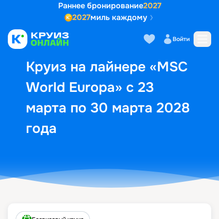
Раннее бронирование
2027
2027
миль каждому
Описание
Выбор кают
Маршрут и экск
Войти
Круиз на лайнере «MSC
World Europa» с 23
марта по 30 марта 2028
года