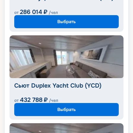
286 014
₽
от
/чел
Выбрать
Сьют Duplex Yacht Club (YCD)
432 788
₽
от
/чел
Выбрать