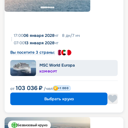
17:00
06 января 2028
чт
8
дн
/
7
нч
07:00
13 января 2028
чт
Вы посетите 3 страны:
MSC World Europa
КОМФОРТ
103 036
₽
от
/чел
+1 000
Выбрать круиз
Безвизовый круиз