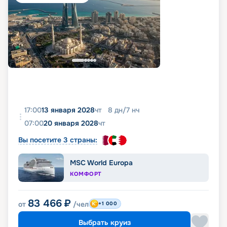
17:00
13 января 2028
чт
8
дн
/
7
нч
07:00
20 января 2028
чт
Вы посетите 3 страны:
MSC World Europa
КОМФОРТ
83 466
₽
от
/чел
+1 000
Выбрать круиз