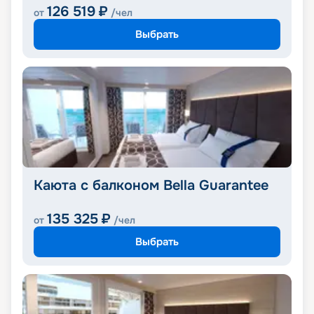
126 519
₽
от
/чел
Выбрать
Каюта с балконом Bella Guarantee
135 325
₽
от
/чел
Выбрать