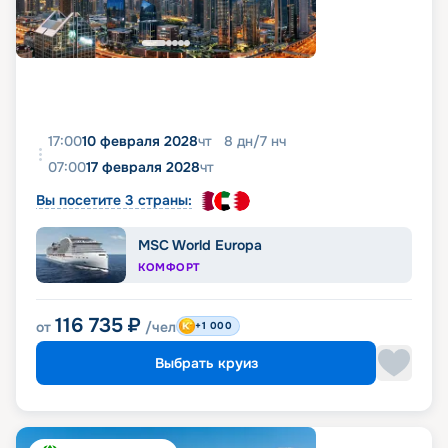
17:00
10 февраля 2028
чт
8
дн
/
7
нч
07:00
17 февраля 2028
чт
Вы посетите 3 страны:
MSC World Europa
КОМФОРТ
116 735
₽
от
/чел
+1 000
Выбрать круиз