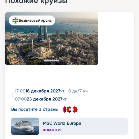
Похожие круизы
Безвизовый круиз
17:00
16 декабря 2027
чт
8
дн
/
7
нч
07:00
23 декабря 2027
чт
Вы посетите 3 страны:
MSC World Europa
КОМФОРТ