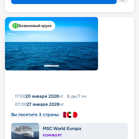
Безвизовый круиз
17:00
20 января 2028
чт
8
дн
/
7
нч
07:00
27 января 2028
чт
Вы посетите 3 страны:
MSC World Europa
КОМФОРТ