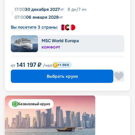
17:00
30 декабря 2027
чт
8
дн
/
7
нч
07:00
06 января 2028
чт
Вы посетите 3 страны:
MSC World Europa
КОМФОРТ
141 197
₽
от
/чел
+1 000
Выбрать круиз
Безвизовый круиз