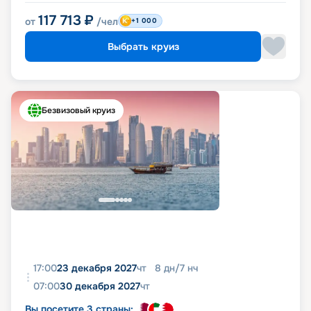
117 713
₽
от
/чел
+1 000
Выбрать круиз
Безвизовый круиз
17:00
23 декабря 2027
чт
8
дн
/
7
нч
07:00
30 декабря 2027
чт
Вы посетите 3 страны: