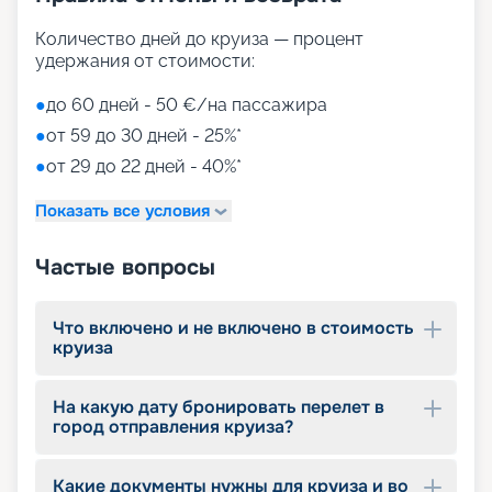
Путешествуйте с
Количество дней до круиза — процент
удержания от стоимости:
«Круиз.онлайн»
●
до 60 дней - 50 €/на пассажира
Наша компания предлагает купить путевки на
●
от 59 до 30 дней - 25%*
круизы MSC World Europa не выходя из дома. На
нашем сайте вы найдете всю необходимую
●
от 29 до 22 дней - 40%*
информацию для выбора тура: расписание
круизов на 2026 - 2027 г., характеристики
Показать все условия
лайнера, описание кают, цены на путевки, фото
интерьеров, отзывы туристов и другие данные.
Частые вопросы
Опытные специалисты с удовольствием
проконсультируют вас, помогут с оформлением
документов и проведением оплаты, будут
Что включено и не включено в стоимость
оказывать информационную поддержку на
круиза
протяжении круиза. Бронируйте путевки и
отправляйтесь в сказочное путешествие на
лайнере из будущего!
На какую дату бронировать перелет в
город отправления круиза?
Какие документы нужны для круиза и во