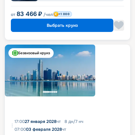
83 466
₽
от
/чел
+1 000
Выбрать круиз
Безвизовый круиз
17:00
27 января 2028
чт
8
дн
/
7
нч
07:00
03 февраля 2028
чт