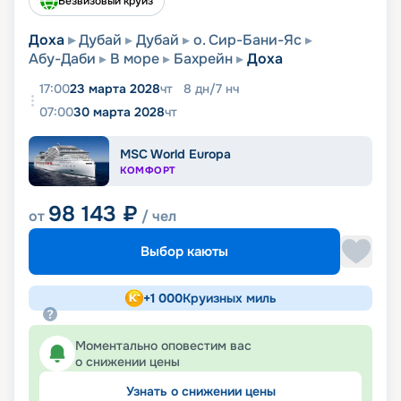
Безвизовый круиз
Доха
Дубай
Дубай
о. Сир-Бани-Яс
Абу-Даби
В море
Бахрейн
Доха
17:00
23 марта 2028
чт
8
дн
/
7
нч
07:00
30 марта 2028
чт
MSC World Europa
КОМФОРТ
98 143
₽
от
/ чел
Выбор каюты
+
1 000
Круизных миль
Моментально оповестим вас
о снижении цены
Узнать о снижении цены