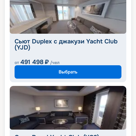
Сьют Duplex с джакузи Yacht Club
(YJD)
491 498
₽
от
/чел
Выбрать