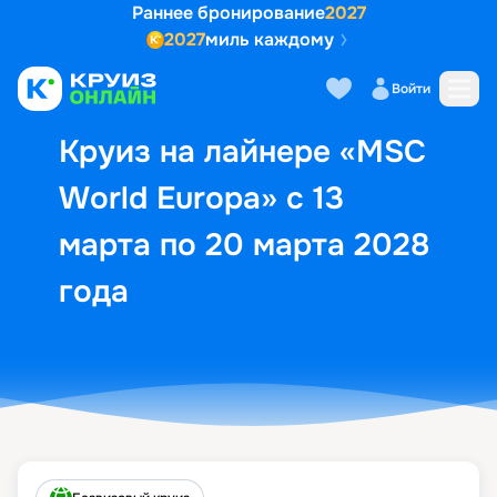
Раннее бронирование
2027
2027
миль каждому
Описание
Выбор кают
Маршрут и экск
Войти
Круиз на лайнере «MSC
World Europa» с 13
марта по 20 марта 2028
года