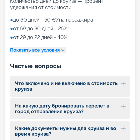
Путешествуйте с
Количество дней до круиза — процент
удержания от стоимости:
«Круиз.онлайн»
●
до 60 дней - 50 €/на пассажира
Наша компания предлагает купить путевки на
●
от 59 до 30 дней - 25%*
круизы MSC World Europa не выходя из дома. На
нашем сайте вы найдете всю необходимую
●
от 29 до 22 дней - 40%*
информацию для выбора тура: расписание
круизов на 2026 - 2027 г., характеристики
Показать все условия
лайнера, описание кают, цены на путевки, фото
интерьеров, отзывы туристов и другие данные.
Частые вопросы
Опытные специалисты с удовольствием
проконсультируют вас, помогут с оформлением
документов и проведением оплаты, будут
Что включено и не включено в стоимость
оказывать информационную поддержку на
круиза
протяжении круиза. Бронируйте путевки и
отправляйтесь в сказочное путешествие на
лайнере из будущего!
На какую дату бронировать перелет в
город отправления круиза?
Какие документы нужны для круиза и во
время круиза?