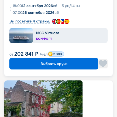
18:00
12 сентября 2026
сб
15
дн
/
14
нч
07:00
26 сентября 2026
сб
Вы посетите 4 страны:
MSC Virtuosa
КОМФОРТ
202 841
₽
от
/чел
+1 000
Выбрать круиз