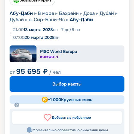
Безвизовый круиз
Абу-Даби
В море
Бахрейн
Доха
Дубай
Дубай
о. Сир-Бани-Яс
Абу-Даби
21:00
13 марта 2028
пн
7
дн
/
6
нч
07:00
20 марта 2028
пн
MSC World Europa
КОМФОРТ
95 695
₽
от
/ чел
Выбор каюты
+
1 000
Круизных миль
Добавить в избранное
Моментально оповестим о снижении цены