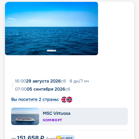
16:00
29 августа 2026
сб
8
дн
/
7
нч
07:00
05 сентября 2026
сб
Вы посетите 2 страны:
MSC Virtuosa
КОМФОРТ
151 658
₽
от
/чел
+1 000