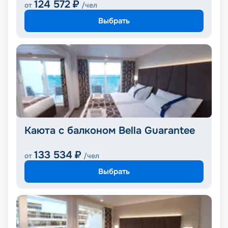
124 572
₽
от
/чел
Выбрать
Каюта с балконом Bella Guarantee
133 534
₽
от
/чел
Выбрать