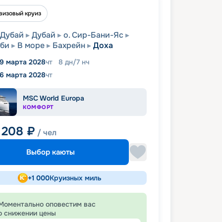
визовый круиз
Дубай
Дубай
о. Сир-Бани-Яс
аби
В море
Бахрейн
Доха
9 марта 2028
чт
8
дн
/
7
нч
16 марта 2028
чт
MSC World Europa
КОМФОРТ
 208
₽
/ чел
Выбор каюты
+
1 000
Круизных миль
Моментально оповестим вас
о снижении цены