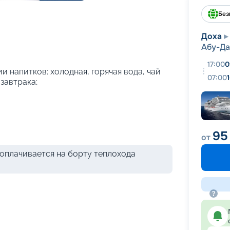
+
53
фотографий
Без
Доха
Абу-Д
17:00
0
и напитков: холодная, горячая вода, чай
07:00
 завтрака;
95
от
оплачивается на борту теплохода