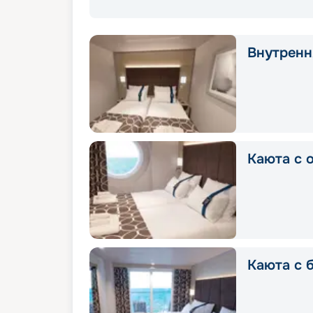
Внутрення
Каюта с о
Каюта с 