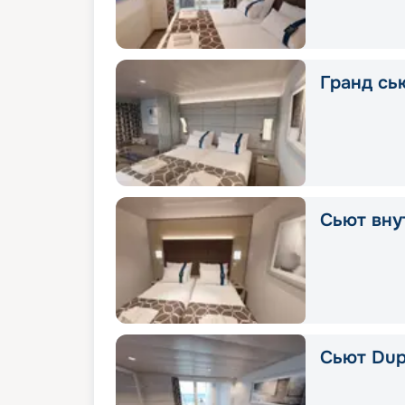
Гранд сью
Сьют вну
Сьют Dup