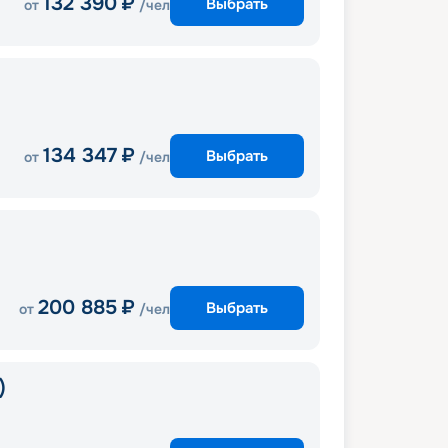
132 390
₽
Выбрать
от
/чел
134 347
₽
Выбрать
от
/чел
200 885
₽
Выбрать
от
/чел
)