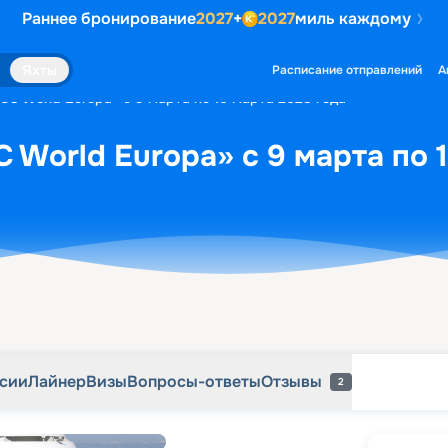
Раннее бронирование
2027
+
2027
миль каждому
рсии
Лайнер
Визы
Вопросы-ответы
Отзывы
2
Яхты
Расписание отправлений
А
SC World Europa» с 9 марта по 16 марта 2028 года
 World Europa» с 9 марта по 
рсии
Лайнер
Визы
Вопросы-ответы
Отзывы
2