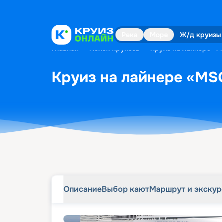
Описание
Выбор кают
Маршрут и экску
Река
Море
Ж/д круизы
Главная
•
Поиск круизов
•
Круиз на лайнере «M
Круиз на лайнере «MSC
Описание
Выбор кают
Маршрут и экску