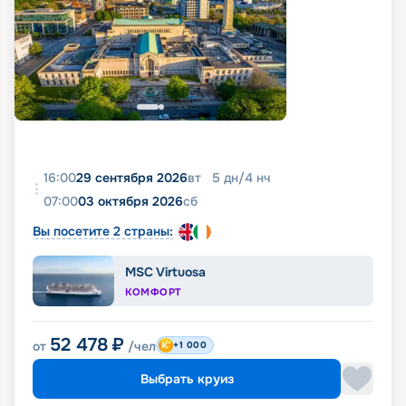
16:00
29 сентября 2026
вт
5
дн
/
4
нч
07:00
03 октября 2026
сб
Вы посетите 2 страны:
MSC Virtuosa
КОМФОРТ
52 478
₽
от
/чел
+1 000
Выбрать круиз