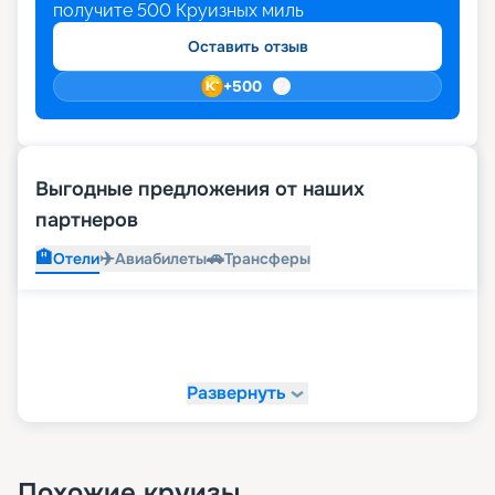
получите
500
Круизных миль
Оставить отзыв
+
500
Выгодные предложения от наших
партнеров
🏨
✈️
🚗
Отели
Авиабилеты
Трансферы
Развернуть
Похожие круизы