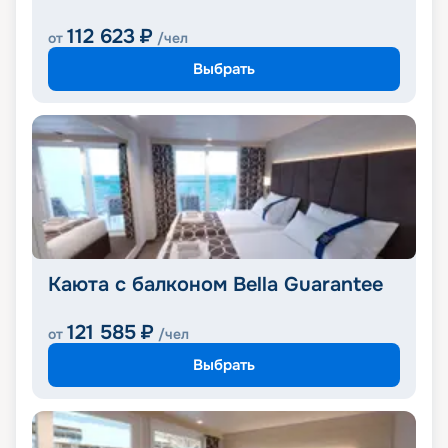
112 623
₽
от
/чел
Выбрать
Каюта с балконом Bella Guarantee
121 585
₽
от
/чел
Выбрать