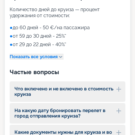
Путешествуйте с
Количество дней до круиза — процент
удержания от стоимости:
«Круиз.онлайн»
●
до 60 дней - 50 €/на пассажира
Наша компания предлагает купить путевки на
●
от 59 до 30 дней - 25%*
круизы MSC World Europa не выходя из дома. На
нашем сайте вы найдете всю необходимую
●
от 29 до 22 дней - 40%*
информацию для выбора тура: расписание
круизов на 2026 - 2027 г., характеристики
Показать все условия
лайнера, описание кают, цены на путевки, фото
интерьеров, отзывы туристов и другие данные.
Частые вопросы
Опытные специалисты с удовольствием
проконсультируют вас, помогут с оформлением
документов и проведением оплаты, будут
Что включено и не включено в стоимость
оказывать информационную поддержку на
круиза
протяжении круиза. Бронируйте путевки и
отправляйтесь в сказочное путешествие на
лайнере из будущего!
На какую дату бронировать перелет в
город отправления круиза?
Какие документы нужны для круиза и во