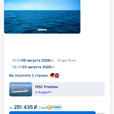
19:00
09 августа 2026
вс
14
дн
/
13
нч
06:00
23 августа 2026
вс
Вы посетите 2 страны:
MSC Preziosa
СТАНДАРТ
251 435
₽
от
/чел
+1 000