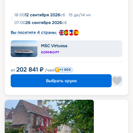
18:00
12 сентября 2026
сб
15
дн
/
14
нч
07:00
26 сентября 2026
сб
Вы посетите 4 страны:
MSC Virtuosa
КОМФОРТ
202 841
₽
от
/чел
+1 000
Выбрать круиз