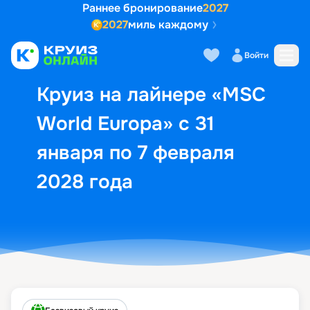
Раннее бронирование
2027
2027
миль каждому
Описание
Выбор кают
Маршрут и экск
Войти
Круиз на лайнере «MSC
World Europa» с 31
января по 7 февраля
2028 года