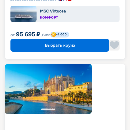
MSC Virtuosa
КОМФОРТ
95 695
₽
от
/чел
+1 000
Выбрать круиз