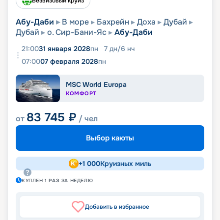
Безвизовый круиз
Абу-Даби
В море
Бахрейн
Доха
Дубай
Дубай
о. Сир-Бани-Яс
Абу-Даби
21:00
31 января 2028
пн
7
дн
/
6
нч
07:00
07 февраля 2028
пн
MSC World Europa
КОМФОРТ
83 745
₽
от
/ чел
Выбор каюты
+
1 000
Круизных миль
КУПЛЕН
1
РАЗ
ЗА НЕДЕЛЮ
Добавить в избранное