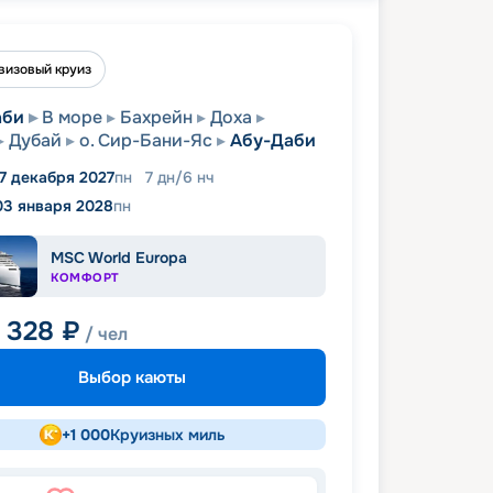
визовый круиз
аби
В море
Бахрейн
Доха
Дубай
о. Сир-Бани-Яс
Абу-Даби
7 декабря 2027
пн
7
дн
/
6
нч
03 января 2028
пн
MSC World Europa
КОМФОРТ
1 328
₽
/ чел
Выбор каюты
+
1 000
Круизных миль