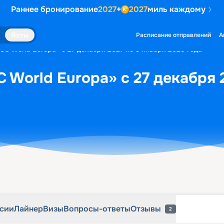
Раннее бронирование
2027
+
2027
миль каждому
рсии
Лайнер
Визы
Вопросы-ответы
Отзывы
2
Яхты
Расписание отправлений
А
SC World Europa» с 27 декабря 2027 по 3 января 2028 года
 World Europa» с 27 декабря 
рсии
Лайнер
Визы
Вопросы-ответы
Отзывы
2