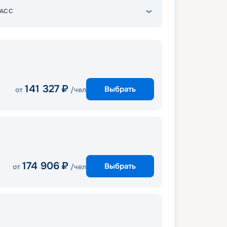
АСС
141 327
₽
Выбрать
от
/чел
174 906
₽
Выбрать
от
/чел