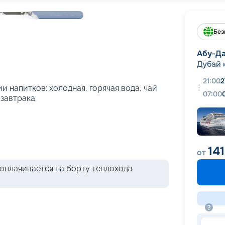
+
54
фотографий
Без
Абу-Д
Дубай
21:00
2
и напитков: холодная, горячая вода, чай
07:00
 завтрака;
14
от
оплачивается на борту теплохода