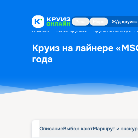
Описание
Выбор кают
Маршрут и экску
Река
Море
Ж/д круизы
Главная
•
Поиск круизов
•
Круиз на лайнере «M
Круиз на лайнере «MSC
года
Описание
Выбор кают
Маршрут и экску