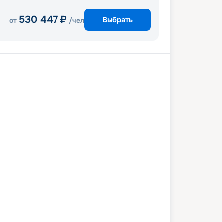
530 447
₽
Выбрать
от
/чел
визовый круиз
аби
В море
Бахрейн
Доха
Дубай
о. Сир-Бани-Яс
Абу-Даби
7 декабря 2027
пн
7
дн
/
6
нч
03 января 2028
пн
MSC World Europa
КОМФОРТ
1 328
₽
/ чел