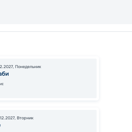
Без
Абу-Д
12.2027
,
Понедельник
Дубай
аби
21:00
2
ИЕ
07:00
12.2027
,
Вторник
14
от
е