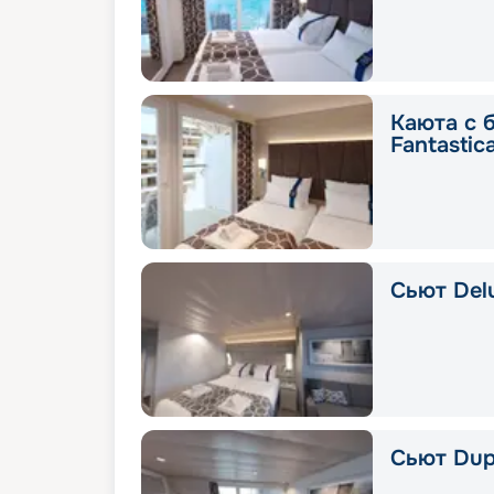
Каюта с 
Fantastic
Сьют Delu
Сьют Dup