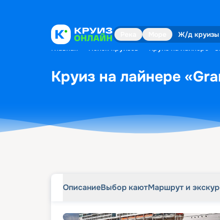
Описание
Выбор кают
Маршрут и экску
Река
Море
Ж/д круизы
Главная
•
Поиск круизов
•
Круиз на лайнере «Gr
Круиз на лайнере «Gran
Описание
Выбор кают
Маршрут и экску