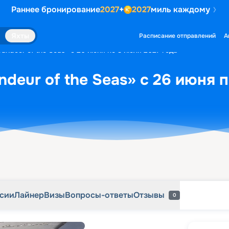
Раннее бронирование
2027
+
2027
миль каждому
рсии
Лайнер
Визы
Вопросы-ответы
Отзывы
0
Яхты
Расписание отправлений
А
andeur of the Seas» с 26 июня по 3 июля 2027 года
deur of the Seas» с 26 июня 
рсии
Лайнер
Визы
Вопросы-ответы
Отзывы
0