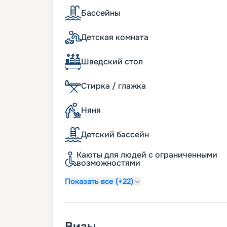
внутренние каюты, начиная с 12 квадрат
уступают им по площади, начиная с 14 к
Бассейны
Интерьер.
Не менее важно отметить, чт
помещения на корабле открываются зах
Детская комната
атриум наполнен ярким солнечным свето
стеклянный купол. Этот свет играет на 
Шведский стол
прозрачные лестницы и балюстрады бал
изыска, присущую судам премиум-класс
Досуг.
После обновления, проведенного в
Стирка / глажка
кинопланом под открытым небом в зоне 
может насладиться просмотром увлекат
Няня
Кроме того, на борту лайнера есть два 
беговая дорожка, аркада видеоигр и ра
мюзиклы, караоке, дискотеки и тематиче
Детский бассейн
гостям доступны библиотека, интернет-
Каюты для людей с ограниченными
Питание
возможностями
Показать все (+22)
На лайнере предусмотрено питание по 
выбора посменной или свободной систе
рестораны и кафе, где можно насладить
завтрака и заканчивая ужином. Блюда п
Визы