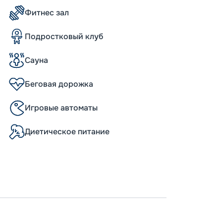
ных метров. Стандартные каюты с окном не
вадратных метров.
Фитнес зал
о из практически каждого общественного
ватывающие обзоры. А семиэтажный
Подростковый клуб
м, который прекрасно проникает сквозь
блестящих мраморных полах, освещает
Сауна
конов, создавая атмосферу роскоши и
а.
 2012 году, лайнер обзавелся огромным
Беговая дорожка
бассейнов. Теперь каждый посетитель
ельных фильмов в высоком качестве.
Игровые автоматы
бассейна, скалодром, фитнес-центр,
знообразные вечерние развлечения:
ские вечеринки. Для спокойного отдыха
Диетическое питание
кафе и бары с живописным видом на море.
системе «все включено» с возможностью
мы ужинов. Гостей ждут разнообразные
ся блюдами мирового класса, начиная с
редлагаются как обслуживанием за