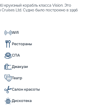
 6) круизный корабль класса Vision. Это
 Cruises Ltd. Судно было построено в 1996
ция. Через многочисленные панорамные окна
ми. Также на борту предлагаются
арактеристики судна:
Wifi
Рестораны
 них имеют собственные балконы. На борту
СПА
к.
Джакузи
Театр
ого размера, но, несмотря на это, он
редоставляя им удобство в 975 кают,
ьшинство кают на корабле имеют
Салон красоты
а несколько из них обладают уютными
аны по различным палубам и радуют
Дискотека
акже на борту можно найти небольшие