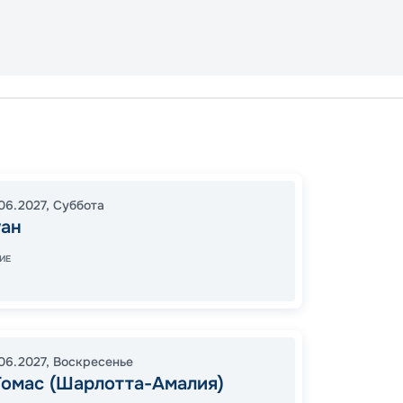
Сан Ху
Сен-М
Сан Ху
06.2027
,
Суббота
18:00
2
уан
06:00
ИЕ
79
от
.06.2027
,
Воскресенье
Томас (Шарлотта-Амалия)