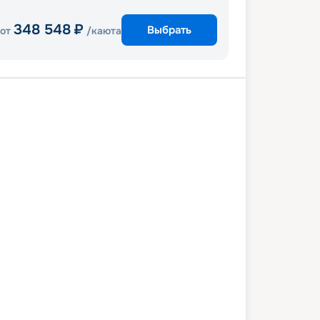
348 548
₽
Выбрать
от
/каюта
ан
Сент-Томас
Санта-Крус
артен
Кастри
Бриджтаун
ан
6 июня 2027
сб
8
дн
/
7
нч
03 июля 2027
сб
Grandeur of the Seas
СТАНДАРТ
 192
₽
/ чел
Выбор каюты