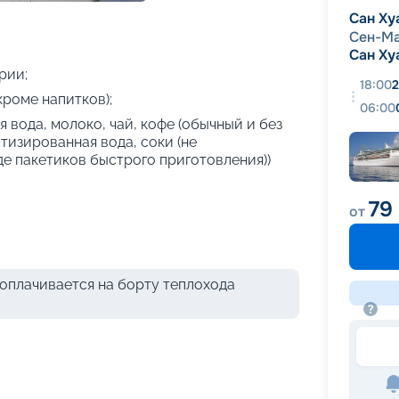
+
21
фотографий
Сан Ху
Сен-М
Сан Ху
рии;
18:00
2
кроме напитков);
06:00
 вода, молоко, чай, кофе (обычный и без
атизированная вода, соки (не
де пакетиков быстрого приготовления))
79
от
оплачивается на борту теплохода