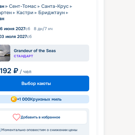
ан
Сент-Томас
Санта-Крус
артен
Кастри
Бриджтаун
ан
6 июня 2027
сб
8
дн
/
7
нч
03 июля 2027
сб
Grandeur of the Seas
СТАНДАРТ
 192
₽
/ чел
Выбор каюты
+
1 000
Круизных миль
Добавить в избранное
Моментально оповестим о снижении цены