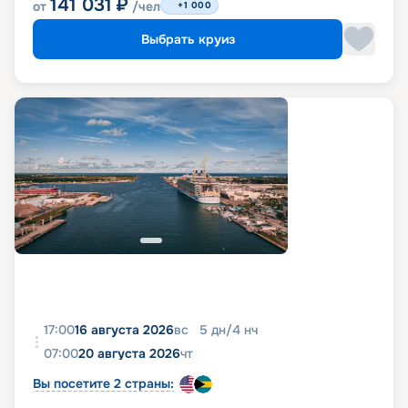
141 031
₽
от
/чел
+1 000
Выбрать круиз
17:00
16 августа 2026
вс
5
дн
/
4
нч
07:00
20 августа 2026
чт
Вы посетите 2 страны: