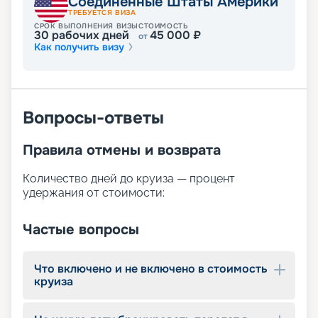
Соединенные Штаты Америки
Погрузитесь в мир приключений с Adventure of
ТРЕБУЕТСЯ ВИЗА
the Seas и создайте незабываемые
СРОК ВЫПОЛНЕНИЯ ВИЗЫ
СТОИМОСТЬ
30
рабочих дней
45 000
₽
от
воспоминания на этом удивительном лайнере!
Как получить визу
Вопросы-ответы
Правила отмены и возврата
Количество дней до круиза — процент
удержания от стоимости:
Частые вопросы
Что включено и не включено в стоимость
круиза