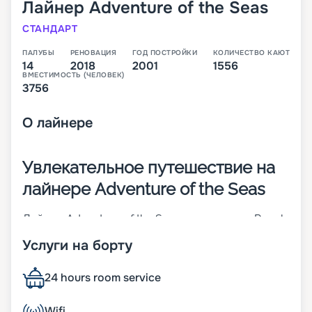
Лайнер
Adventure of the Seas
СТАНДАРТ
ПАЛУБЫ
РЕНОВАЦИЯ
ГОД ПОСТРОЙКИ
КОЛИЧЕСТВО КАЮТ
14
2018
2001
1556
ВМЕСТИМОСТЬ (ЧЕЛОВЕК)
3756
О
лайнере
Увлекательное путешествие на
лайнере Adventure of the Seas
Лайнер Adventure of the Seas от компании Royal
Caribbean International был построен в 2001 году
Услуги на борту
в Финляндии, городе Турку. Корабль прошел
модернизацию в 2018-м. Судно имеет 15 палуб и
готово вместить на борт до 3756 пассажиров.
24 hours room service
Разместиться здесь можно в одной из 1556 кают
разного класса. Лайнер обладает
Wifi