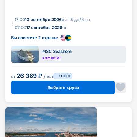
17:00
13 сентября 2026
вс
5
дн
/
4
нч
07:00
17 сентября 2026
чт
Вы посетите 2 страны:
MSC Seashore
КОМФОРТ
26 369
₽
от
/чел
+1 000
Выбрать круиз