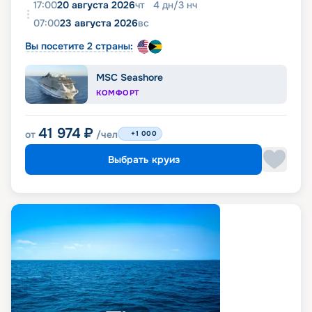
17:00
20 августа 2026
чт
4
дн
/
3
нч
07:00
23 августа 2026
вс
Вы посетите 2 страны:
MSC Seashore
КОМФОРТ
41 974
₽
от
/чел
+1 000
Выбрать круиз