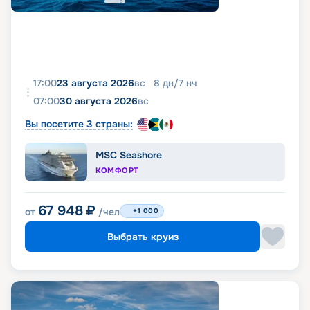
17:00
23 августа 2026
вс
8
дн
/
7
нч
07:00
30 августа 2026
вс
Вы посетите 3 страны:
MSC Seashore
КОМФОРТ
67 948
₽
от
/чел
+1 000
Выбрать круиз