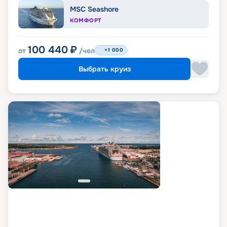
MSC Seashore
КОМФОРТ
100 440
₽
от
/чел
+1 000
Выбрать круиз