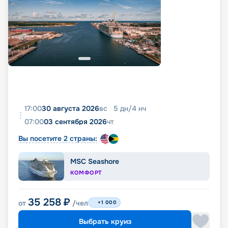
17:00
30 августа 2026
вс
5
дн
/
4
нч
07:00
03 сентября 2026
чт
Вы посетите 2 страны:
MSC Seashore
КОМФОРТ
35 258
₽
от
/чел
+1 000
Выбрать круиз