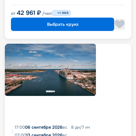
42 961
₽
от
/чел
+1 000
Выбрать круиз
17:00
06 сентября 2026
вс
8
дн
/
7
нч
07:00
13 сентября 2026
вс