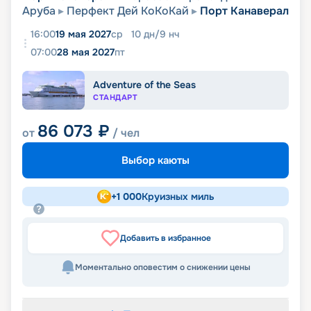
Аруба
Перфект Дей КоКоКай
Порт Канаверал
16:00
19 мая 2027
ср
10
дн
/
9
нч
07:00
28 мая 2027
пт
Adventure of the Seas
СТАНДАРТ
86 073
₽
от
/ чел
Выбор каюты
+
1 000
Круизных миль
Добавить в избранное
Моментально оповестим о снижении цены