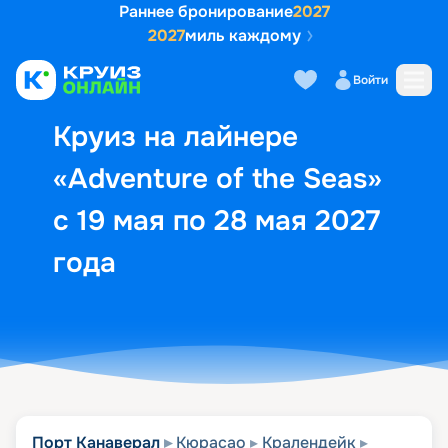
Раннее бронирование
2027
2027
миль каждому
Описание
Выбор кают
Маршрут и экск
Войти
Круиз на лайнере
«Adventure of the Seas»
с 19 мая по 28 мая 2027
года
Порт Канаверал
Кюрасао
Кралендейк