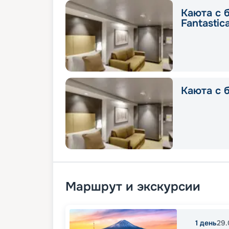
Каюта с 
Fantastic
Каюта с б
Маршрут и экскурсии
1
день
29.