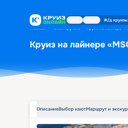
Описание
Выбор кают
Маршрут и экску
Река
Море
Ж/д круизы
Главная
•
Поиск круизов
•
Круиз на лайнере «MS
Круиз на лайнере «MSC 
Описание
Выбор кают
Маршрут и экску