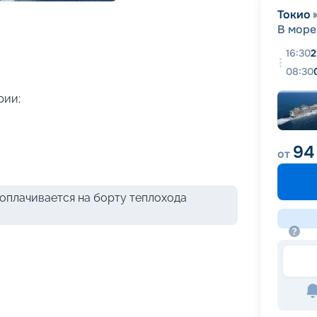
+
31
фотографий
Токио
В море
16:30
2
08:30
рии;
94
от
оплачивается на борту теплохода