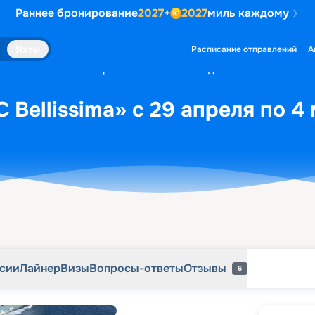
Раннее бронирование
2027
+
2027
миль каждому
рсии
Лайнер
Визы
Вопросы-ответы
Отзывы
6
Яхты
Расписание отправлений
А
C Bellissima» с 29 апреля по 4 мая 2027 года
Bellissima» с 29 апреля по 4 
рсии
Лайнер
Визы
Вопросы-ответы
Отзывы
6