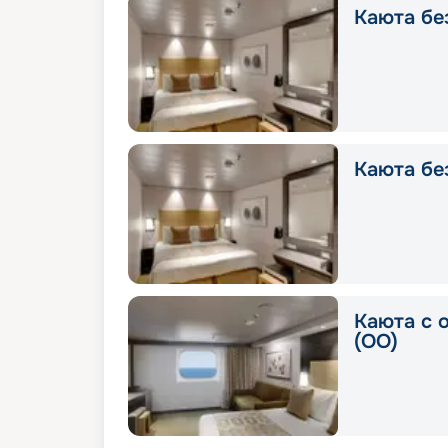
Каюта без
Каюта без
Каюта с 
(OO)