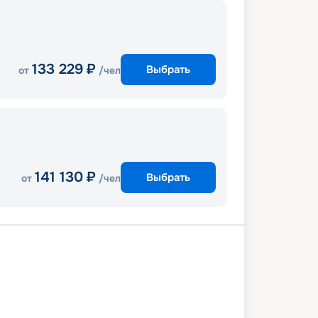
133 229
₽
Выбрать
от
/чел
141 130
₽
Выбрать
от
/чел
В море
Гангджон
Сасебо
Токио
9 апреля 2027
чт
6
дн
/
5
нч