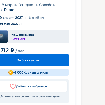
В море
Гангджон
Сасебо
Токио
9 апреля 2027
чт
6
дн
/
5
нч
04 мая 2027
вт
MSC Bellissima
КОМФОРТ
 712
₽
/ чел
Выбор каюты
+
1 000
Круизных миль
Добавить в избранное
Моментально оповестим о снижении цены