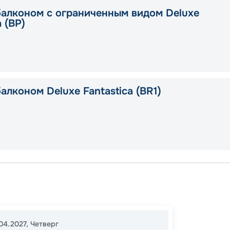
балконом с ограниченным видом Deluxe
a (BP)
алконом Deluxe Fantastica (BR1)
Токио
В море
16:30
2
04.2027
,
Четверг