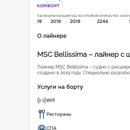
КОМФОРТ
ПАЛУБЫ
РЕНОВАЦИЯ
ГОД ПОСТРОЙКИ
КОЛИЧЕСТВО КАЮТ
19
2019
2019
2244
О
лайнере
MSC Bellissima – лайнер с
Лайнер MSC Bellissima – судно с расши
создано в 2019 году. Специально разра
пассажиров и персонала максимально п
приложение, с помощью которого легко 
Услуги на борту
одновременно находиться до 5 714 челов
каюты разных видов. Другие характерис
Wifi
• ширина – 43 м;
• длина – 315 м;
• водоизмещение – около 172 тыс. т;
Рестораны
• количество палуб – 19;
• осадка – 12,7 м;
СПА