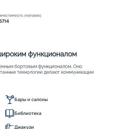
Пишит
ВМЕСТИМОСТЬ (ЧЕЛОВЕК)
5714
 широким функционалом
ренным бортовым функционалом. Оно
ботанные технологии делают коммуникации
ростыми. Отдыхающим предлагается
планировать свой день. На корабле может
ек. Для их размещения предлагаются 2 244
тики лайнера:
Бары и салоны
Библиотека
Джакузи