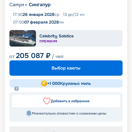
Самуи
Сингапур
17:30
26 января 2028
ср
13
дн
/
12
нч
07:00
07 февраля 2028
пн
Celebrity Solstice
ПРЕМИУМ
205 087
₽
от
/ чел
Выбор каюты
+
1 000
Круизных миль
Добавить в избранное
Моментально оповестим о снижении цены