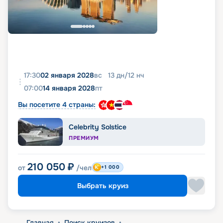
17:30
02 января 2028
вс
13
дн
/
12
нч
07:00
14 января 2028
пт
Вы посетите 4 страны:
Celebrity Solstice
ПРЕМИУМ
210 050
₽
от
/чел
+1 000
Выбрать круиз
Главная
•
Поиск круизов
•