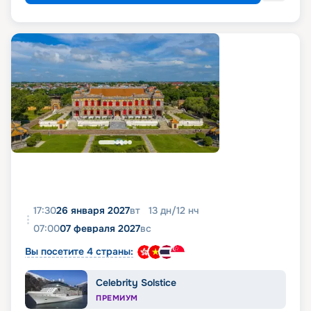
17:30
26 января 2027
вт
13
дн
/
12
нч
07:00
07 февраля 2027
вс
Вы посетите 4 страны:
Celebrity Solstice
ПРЕМИУМ