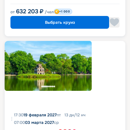
632 203
₽
от
/чел
+1 000
Выбрать круиз
17:30
19 февраля 2027
пт
13
дн
/
12
нч
07:00
03 марта 2027
ср