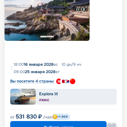
18:00
16 января 2028
вс
10
дн
/
9
нч
09:00
25 января 2028
вт
Вы посетите 4 страны:
Explora III
ЛЮКС
531 830
₽
от
/чел
+1 000