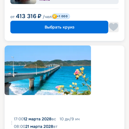
413 316
₽
от
/чел
+1 000
Выбрать круиз
17:00
12 марта 2028
вс
10
дн
/
9
нч
08:00
21 марта 2028
вт