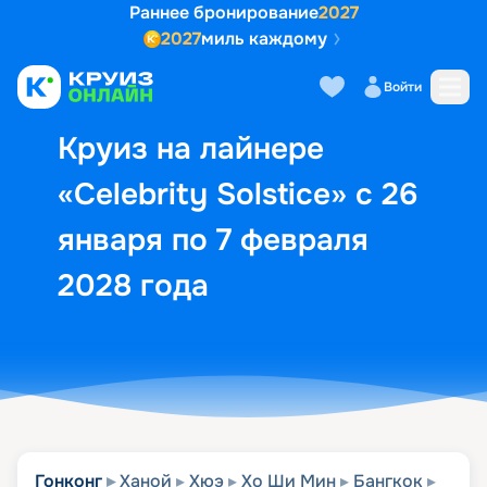
Раннее бронирование
2027
2027
миль каждому
Описание
Выбор кают
Маршрут и экск
Войти
Круиз на лайнере
«Celebrity Solstice» с 26
января по 7 февраля
2028 года
Гонконг
Ханой
Хюэ
Хо Ши Мин
Бангкок