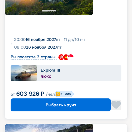
20:00
16 ноября 2027
вт
11
дн
/
10
нч
08:00
26 ноября 2027
пт
Вы посетите 3 страны:
Explora III
ЛЮКС
603 926
₽
от
/чел
+1 000
Выбрать круиз