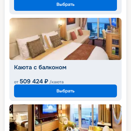
Выбрать
Каюта с балконом
509 424
₽
от
/каюта
Выбрать