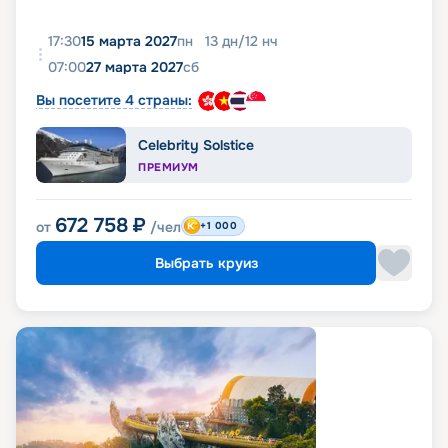
17:30
15 марта 2027
пн
13
дн
/
12
нч
07:00
27 марта 2027
сб
Вы посетите 4 страны:
Celebrity Solstice
ПРЕМИУМ
672 758
₽
от
/чел
+1 000
Выбрать круиз