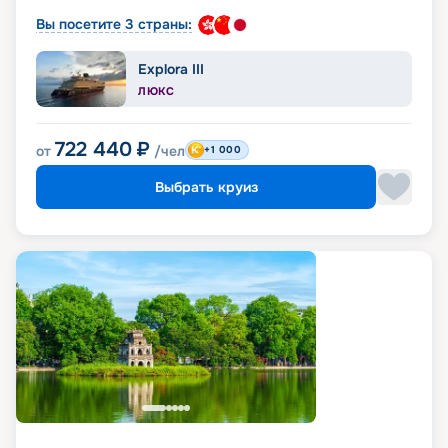
Вы посетите 3 страны:
Explora III
ЛЮКС
722 440
₽
от
/чел
+1 000
Выбрать круиз