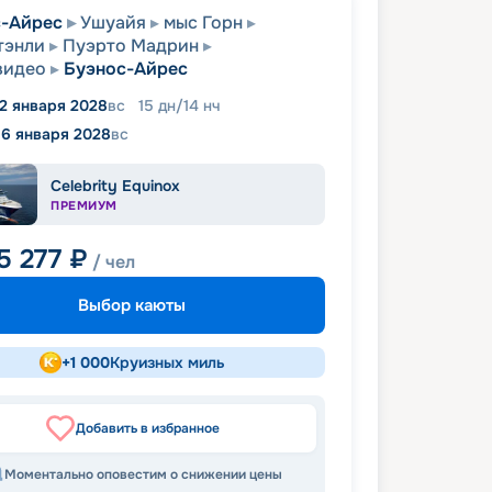
с-Айрес
Ушуайя
мыс Горн
тэнли
Пуэрто Мадрин
видео
Буэнос-Айрес
2 января 2028
вс
15
дн
/
14
нч
16 января 2028
вс
Celebrity Equinox
ПРЕМИУМ
5 277
₽
/ чел
Выбор каюты
+
1 000
Круизных миль
Добавить в избранное
Моментально оповестим о снижении цены