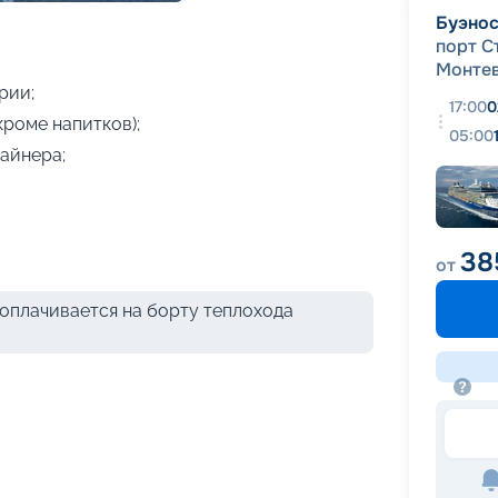
+
15
фотографий
Буэно
порт С
Монте
рии;
17:00
0
кроме напитков);
05:00
айнера;
38
от
оплачивается на борту теплохода