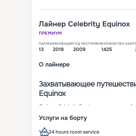
Лайнер
Celebrity Equinox
ПРЕМИУМ
ПАЛУБЫ
РЕНОВАЦИЯ
ГОД ПОСТРОЙКИ
КОЛИЧЕСТВО КАЮТ
13
2019
2009
1425
О
лайнере
Захватывающее путешествие
Equinox
Лайнер Celebrity Equinox – это 13-палуб
немецком городе Папенбург. Спустя 10 ле
Услуги на борту
Корабль относится к классу Solstice. Его
Он готов развивать максимальную скорос
пассажиров, в чьем распоряжении будет 
24 hours room service