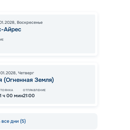
Буэно
порт С
Монте
01.2028
,
Воскресенье
17:00
0
с-Айрес
05:00
ИЕ
38
от
.01.2028
,
Четверг
 (Огненная Земля)
СТОЯНКА
ОТПРАВЛЕНИЕ
11 ч 00 мин
21:00
все дни (5)