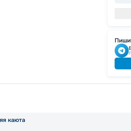
Пишит
яя каюта