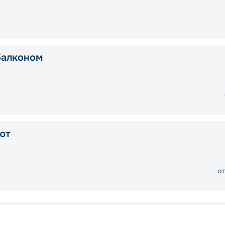
балконом
ют
от