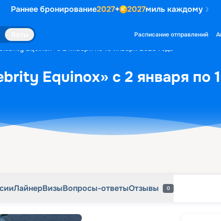
Раннее бронирование
2027
+
2027
миль каждому
рсии
Лайнер
Визы
Вопросы-ответы
Отзывы
0
Яхты
Расписание отправлений
А
lebrity Equinox» с 2 января по 16 января 2028 года
brity Equinox» с 2 января по 
рсии
Лайнер
Визы
Вопросы-ответы
Отзывы
0