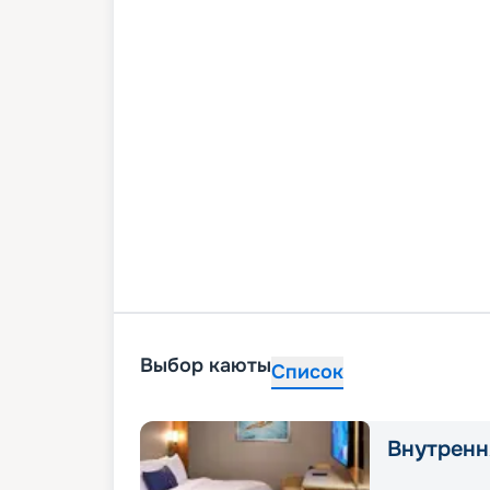
Выбор каюты
Список
Внутренн