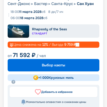
Сент-Джонс
Бастер
Санта-Крус
Сан Хуан
18:00
11 марта 2028
сб
8
дн
/
7
нч
06:00
18 марта 2028
сб
Rhapsody of the Seas
СТАНДАРТ
Цена снижена на
12
%
/ Выгода
9 759
₽
71 592
₽
от
/ чел
Выбор каюты
+
1 000
Круизных миль
Добавить в избранное
Моментально оповестим о снижении цены