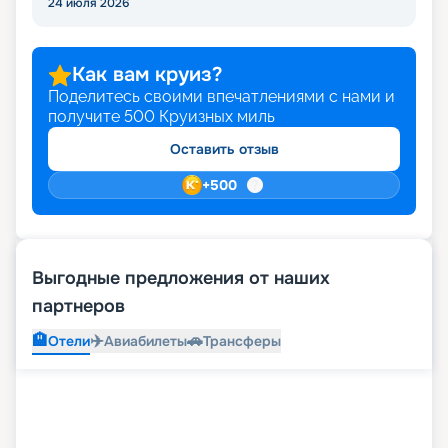
24 июля 2026
странице. Здесь же вы сможете забронировать
место на этом замечательном лайнере и купить
путевку на незабываемый тур в навигацию 2026 -
Как вам круиз?
2027 по выгодной цене. По всем интересующим
Поделитесь своими впечатлениями с нами и
вас вопросам обращайтесь к нашим
получите
500
Круизных миль
специалистам в онлайн-форме или по
контактному номеру.
Оставить отзыв
+
500
Выгодные предложения от наших
партнеров
🏨
✈️
🚗
Отели
Авиабилеты
Трансферы