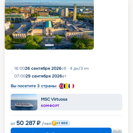
16:00
26 сентября 2026
сб
4
дн
/
3
нч
07:00
29 сентября 2026
вт
Вы посетите 3 страны:
MSC Virtuosa
КОМФОРТ
50 287
₽
от
/чел
+1 000