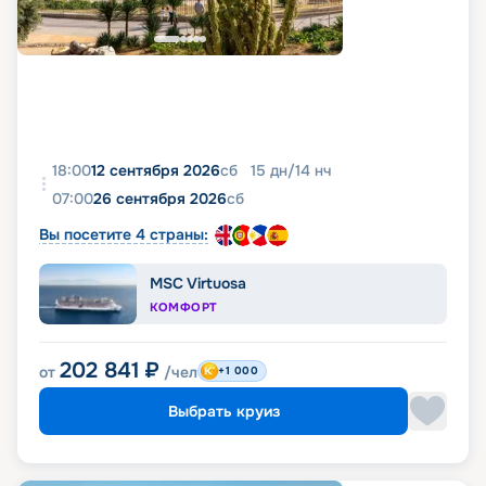
18:00
12 сентября 2026
сб
15
дн
/
14
нч
07:00
26 сентября 2026
сб
Вы посетите 4 страны:
MSC Virtuosa
КОМФОРТ
202 841
₽
от
/чел
+1 000
Выбрать круиз