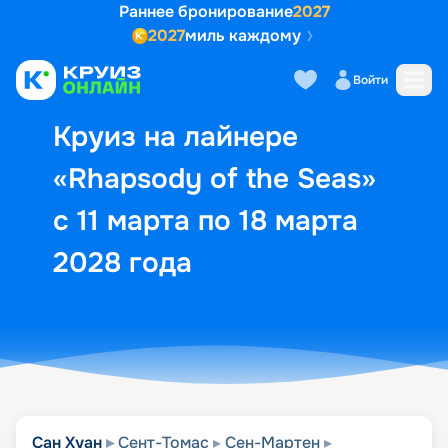
Раннее бронирование
2027
2027
миль каждому
Описание
Выбор кают
Маршрут и экск
Войти
Круиз на лайнере
«Rhapsody of the Seas»
с 11 марта по 18 марта
2028 года
Сан Хуан
Сент-Томас
Сен-Мартен