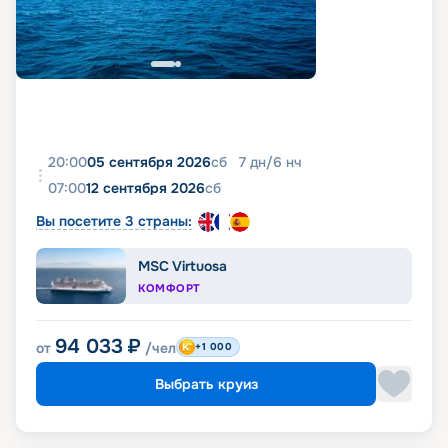
20:00
05 сентября 2026
сб
7
дн
/
6
нч
07:00
12 сентября 2026
сб
Вы посетите 3 страны:
MSC Virtuosa
КОМФОРТ
94 033
₽
от
/чел
+1 000
Выбрать круиз