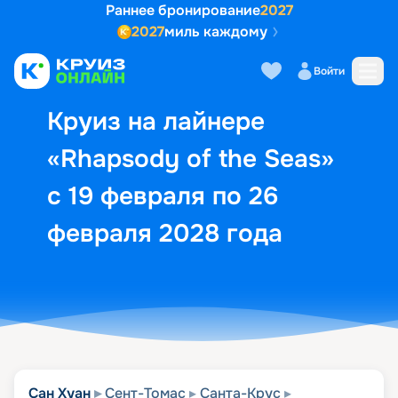
Раннее бронирование
2027
2027
миль каждому
Описание
Выбор кают
Маршрут и экск
Войти
Круиз на лайнере
«Rhapsody of the Seas»
с 19 февраля по 26
февраля 2028 года
Сан Хуан
Сент-Томас
Санта-Крус