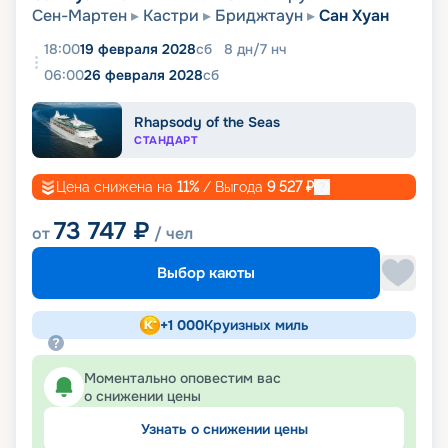
Сен-Мартен
Кастри
Бриджтаун
Сан Хуан
18:00
19 февраля 2028
сб
8
дн
/
7
нч
06:00
26 февраля 2028
сб
Rhapsody of the Seas
СТАНДАРТ
Цена снижена на
11
%
/ Выгода
9 527
₽
73 747
₽
от
/ чел
Выбор каюты
+
1 000
Круизных миль
Моментально оповестим вас
о снижении цены
Узнать о снижении цены