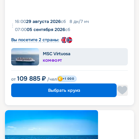
16:00
29 августа 2026
сб
8
дн
/
7
нч
07:00
05 сентября 2026
сб
Вы посетите 2 страны:
MSC Virtuosa
КОМФОРТ
109 885
₽
от
/чел
+1 000
Выбрать круиз