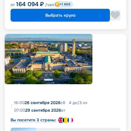
164 094
₽
от
/чел
+1 000
Выбрать круиз
16:00
26 сентября 2026
сб
4
дн
/
3
нч
07:00
29 сентября 2026
вт
Вы посетите 3 страны: