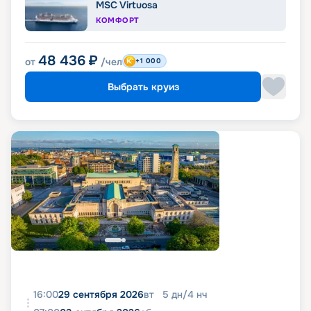
MSC Virtuosa
КОМФОРТ
48 436
₽
от
/чел
+1 000
Выбрать круиз
16:00
29 сентября 2026
вт
5
дн
/
4
нч