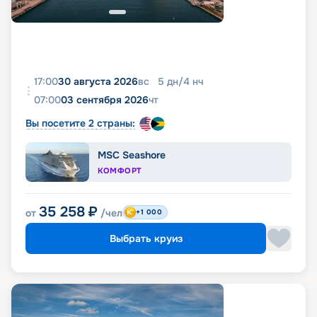
17:00
30 августа 2026
вс
5
дн
/
4
нч
07:00
03 сентября 2026
чт
Вы посетите 2 страны:
MSC Seashore
КОМФОРТ
35 258
₽
от
/чел
+1 000
Выбрать круиз