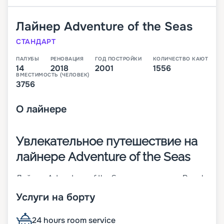
Лайнер
Adventure of the Seas
СТАНДАРТ
ПАЛУБЫ
РЕНОВАЦИЯ
ГОД ПОСТРОЙКИ
КОЛИЧЕСТВО КАЮТ
14
2018
2001
1556
ВМЕСТИМОСТЬ (ЧЕЛОВЕК)
3756
О
лайнере
Увлекательное путешествие на
лайнере Adventure of the Seas
Лайнер Adventure of the Seas от компании Royal
Caribbean International был построен в 2001 году
Услуги на борту
в Финляндии, городе Турку. Корабль прошел
модернизацию в 2018-м. Судно имеет 15 палуб и
готово вместить на борт до 3756 пассажиров.
24 hours room service