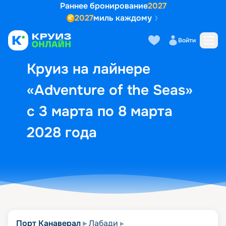
Раннее бронирование
2027
2027
миль каждому
Описание
Выбор кают
Маршрут и экск
Войти
Круиз на лайнере
«Adventure of the Seas»
с 3 марта по 8 марта
2028 года
Порт Канаверал
Лабади