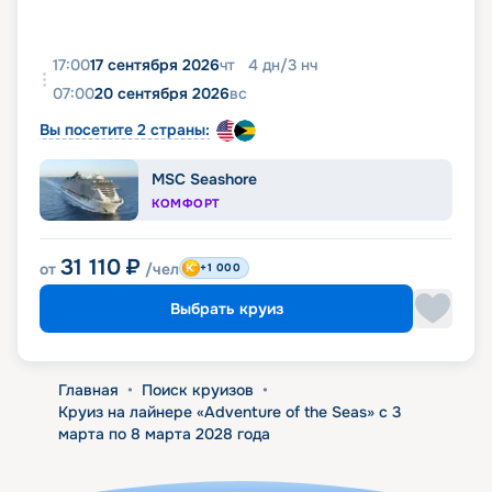
17:00
17 сентября 2026
чт
4
дн
/
3
нч
07:00
20 сентября 2026
вс
Вы посетите 2 страны:
MSC Seashore
КОМФОРТ
31 110
₽
от
/чел
+1 000
Выбрать круиз
Главная
•
Поиск круизов
•
Круиз на лайнере «Adventure of the Seas» с 3
марта по 8 марта 2028 года