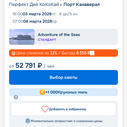
Перфект Дей КоКоКай
Порт Канаверал
16:00
03 марта 2028
пт
6
дн
/
5
нч
07:00
08 марта 2028
ср
Adventure of the Seas
СТАНДАРТ
Цена снижена на
13
%
/ Выгода
8 556
₽
52 791
₽
от
/ чел
Выбор каюты
+
1 000
Круизных миль
Добавить в избранное
Моментально оповестим о снижении цены