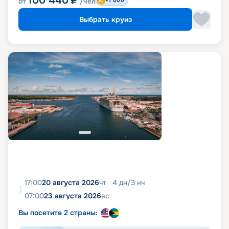
100 440
₽
от
/чел
+1 000
Выбрать круиз
17:00
20 августа 2026
чт
4
дн
/
3
нч
07:00
23 августа 2026
вс
Вы посетите 2 страны: