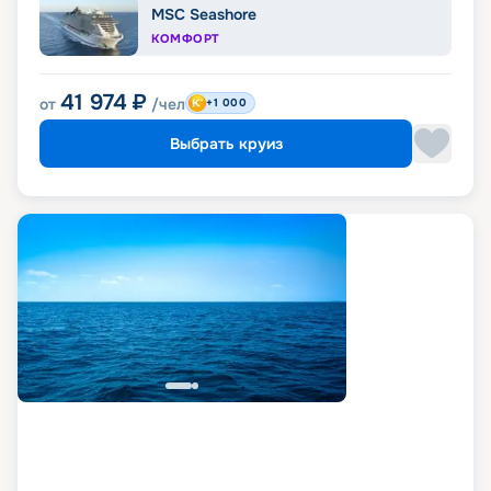
MSC Seashore
КОМФОРТ
41 974
₽
от
/чел
+1 000
Выбрать круиз