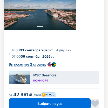
17:00
03 сентября 2026
чт
4
дн
/
3
нч
07:00
06 сентября 2026
вс
Вы посетите 2 страны:
MSC Seashore
КОМФОРТ
42 961
₽
от
/чел
+1 000
Выбрать круиз