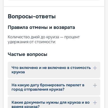
планы палуб, отзывы, описания и цены на
маршруты круизов. Выбирайте свой вариант.
Погрузитесь в мир приключений с Adventure of
Вопросы-ответы
the Seas и создайте незабываемые
воспоминания на этом удивительном лайнере!
Правила отмены и возврата
Количество дней до круиза — процент
удержания от стоимости:
Частые вопросы
Что включено и не включено в стоимость
круиза
На какую дату бронировать перелет в
город отправления круиза?
Какие документы нужны для круиза и во
время круиза?