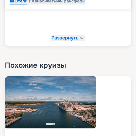
🏨
✈️
🚗
Отели
Авиабилеты
Трансферы
Развернуть
Похожие круизы