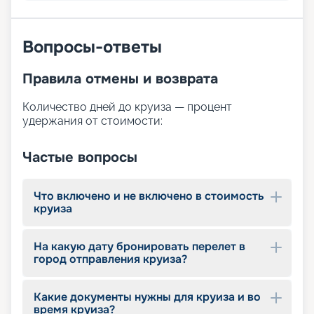
планы палуб, отзывы, описания и цены на
маршруты круизов. Выбирайте свой вариант.
Погрузитесь в мир приключений с Adventure of
Вопросы-ответы
the Seas и создайте незабываемые
воспоминания на этом удивительном лайнере!
Правила отмены и возврата
Количество дней до круиза — процент
удержания от стоимости:
Частые вопросы
Что включено и не включено в стоимость
круиза
На какую дату бронировать перелет в
город отправления круиза?
Какие документы нужны для круиза и во
время круиза?