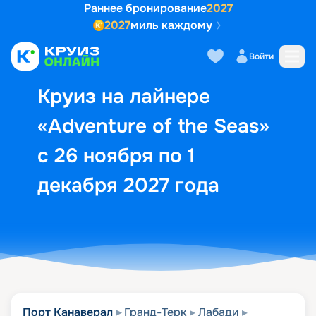
Раннее бронирование
2027
2027
миль каждому
Описание
Выбор кают
Маршрут и экск
Войти
Круиз на лайнере
«Adventure of the Seas»
с 26 ноября по 1
декабря 2027 года
Порт Канаверал
Гранд-Терк
Лабади