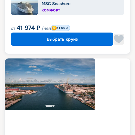
MSC Seashore
КОМФОРТ
41 974
₽
от
/чел
+1 000
Выбрать круиз