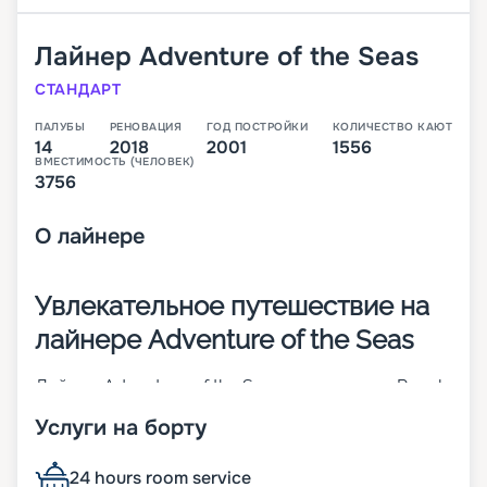
Лайнер
Adventure of the Seas
СТАНДАРТ
ПАЛУБЫ
РЕНОВАЦИЯ
ГОД ПОСТРОЙКИ
КОЛИЧЕСТВО КАЮТ
14
2018
2001
1556
ВМЕСТИМОСТЬ (ЧЕЛОВЕК)
3756
О
лайнере
Увлекательное путешествие на
лайнере Adventure of the Seas
Лайнер Adventure of the Seas от компании Royal
Caribbean International был построен в 2001 году
Услуги на борту
в Финляндии, городе Турку. Корабль прошел
модернизацию в 2018-м. Судно имеет 15 палуб и
готово вместить на борт до 3756 пассажиров.
24 hours room service