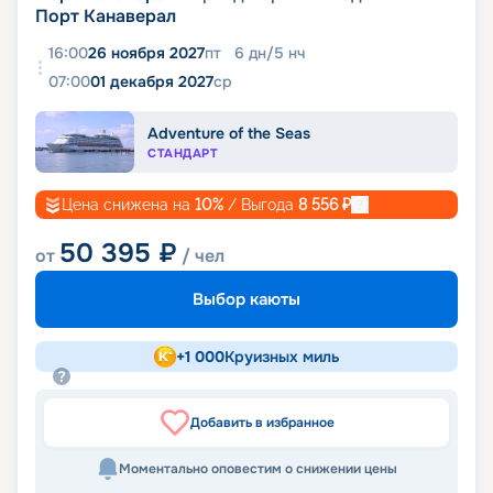
Порт Канаверал
16:00
26 ноября 2027
пт
6
дн
/
5
нч
07:00
01 декабря 2027
ср
Adventure of the Seas
СТАНДАРТ
Цена снижена на
10
%
/ Выгода
8 556
₽
50 395
₽
от
/ чел
Выбор каюты
+
1 000
Круизных миль
Добавить в избранное
Моментально оповестим о снижении цены