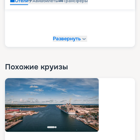
🏨
✈️
🚗
Отели
Авиабилеты
Трансферы
Развернуть
Похожие круизы