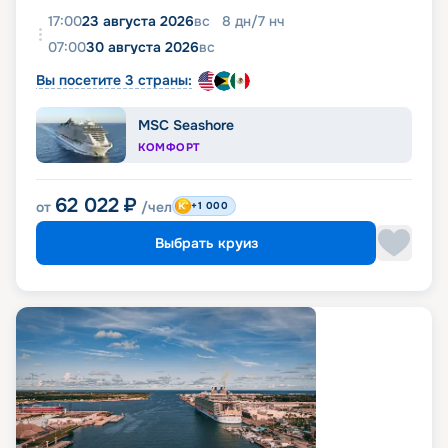
17:00
23 августа 2026
вс
8
дн
/
7
нч
07:00
30 августа 2026
вс
Вы посетите 3 страны:
MSC Seashore
КОМФОРТ
62 022
₽
от
/чел
+1 000
Выбрать круиз