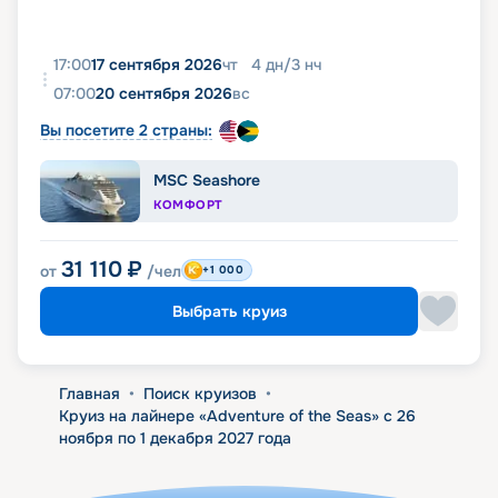
17:00
17 сентября 2026
чт
4
дн
/
3
нч
07:00
20 сентября 2026
вс
Вы посетите 2 страны:
MSC Seashore
КОМФОРТ
31 110
₽
от
/чел
+1 000
Выбрать круиз
Главная
•
Поиск круизов
•
Круиз на лайнере «Adventure of the Seas» с 26
ноября по 1 декабря 2027 года