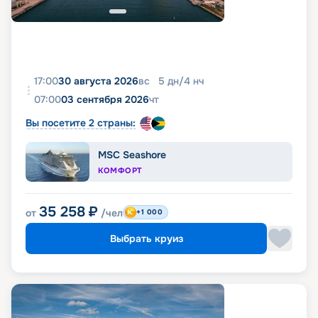
17:00
30 августа 2026
вс
5
дн
/
4
нч
07:00
03 сентября 2026
чт
Вы посетите 2 страны:
MSC Seashore
КОМФОРТ
35 258
₽
от
/чел
+1 000
Выбрать круиз