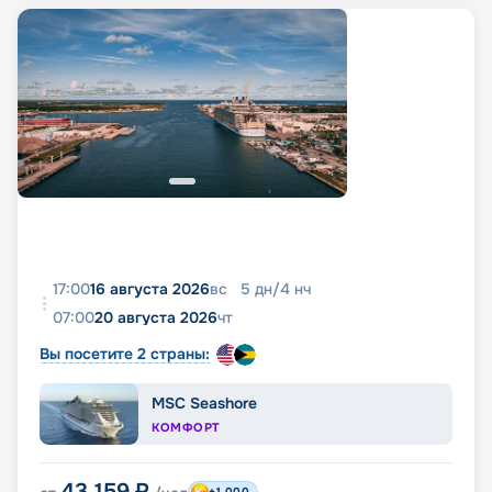
17:00
16 августа 2026
вс
5
дн
/
4
нч
07:00
20 августа 2026
чт
Вы посетите 2 страны:
MSC Seashore
КОМФОРТ
43 159
₽
+1 000