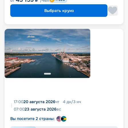
от
/чел
Выбрать круиз
17:00
20 августа 2026
чт
4
дн
/
3
нч
07:00
23 августа 2026
вс
Вы посетите 2 страны: