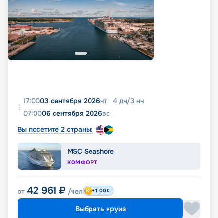
17:00
03 сентября 2026
чт
4
дн
/
3
нч
07:00
06 сентября 2026
вс
Вы посетите 2 страны:
MSC Seashore
КОМФОРТ
42 961
₽
от
/чел
+1 000
Выбрать круиз