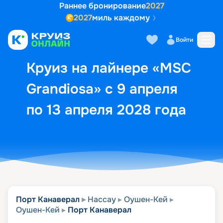
Раннее бронирование
2027
2027
миль каждому
Описание
Выбор кают
Маршрут и экск
Войти
Круиз на лайнере «MSC
Grandiosa» с 9 апреля
по 13 апреля 2028 года
Порт Канаверал
Нассау
Оушен-Кей
Оушен-Кей
Порт Канаверал