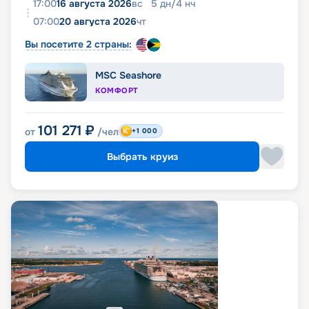
17:00
16 августа 2026
вс
5
дн
/
4
нч
07:00
20 августа 2026
чт
Вы посетите 2 страны:
MSC Seashore
КОМФОРТ
101 271
₽
от
/чел
+1 000
Выбрать круиз