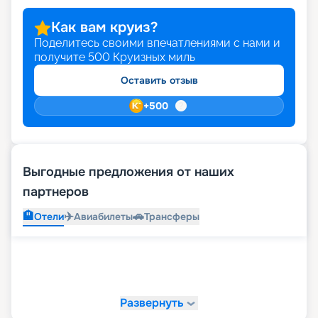
Как вам круиз?
Поделитесь своими впечатлениями с нами и
получите
500
Круизных миль
Оставить отзыв
+
500
Выгодные предложения от наших
партнеров
🏨
✈️
🚗
Отели
Авиабилеты
Трансферы
Развернуть