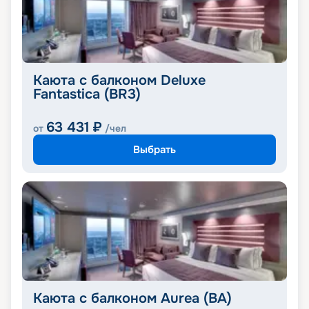
Каюта с балконом Deluxe
Fantastica (BR3)
63 431
₽
от
/чел
Выбрать
Каюта с балконом Aurea (BA)