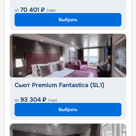
70 401
₽
от
/чел
Выбрать
Сьют Premium Fantastica (SL1)
93 304
₽
от
/чел
Выбрать