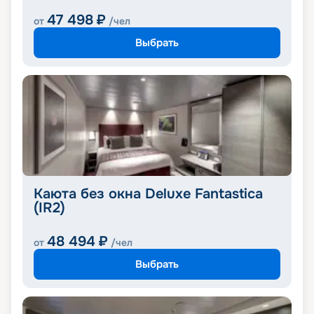
47 498
₽
от
/чел
Выбрать
Каюта без окна Deluxe Fantastica
(IR2)
48 494
₽
от
/чел
Выбрать