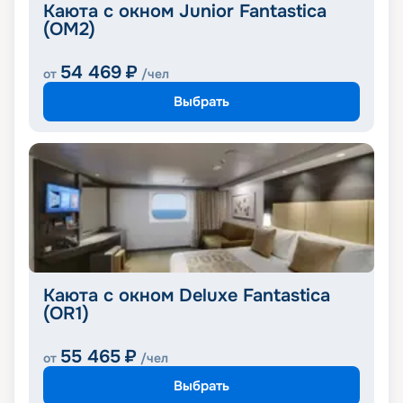
Каюта с окном Junior Fantastica
(OM2)
54 469
₽
от
/чел
Выбрать
Каюта с окном Deluxe Fantastica
(OR1)
55 465
₽
от
/чел
Выбрать