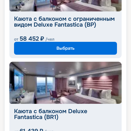
Каюта с балконом с ограниченным
видом Deluxe Fantastica (BP)
58 452
₽
от
/чел
Выбрать
Каюта с балконом Deluxe
Fantastica (BR1)