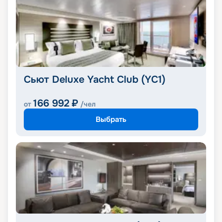
Сьют Deluxe Yacht Club (YC1)
166 992
₽
от
/чел
Выбрать