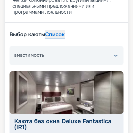
нельзя комбинировать с другими акциями,
специальными предложениями или
программами лояльности
Выбор каюты
Список
ВМЕСТИМОСТЬ
Каюта без окна Deluxe Fantastica
(IR1)