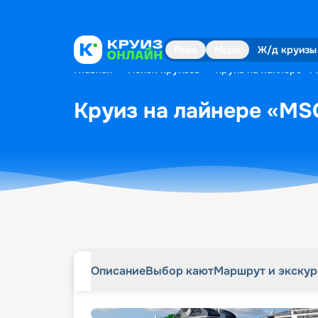
Описание
Выбор кают
Маршрут и экску
Река
Море
Ж/д круизы
Главная
•
Поиск круизов
•
Круиз на лайнере «M
Круиз на лайнере «MSC
Описание
Выбор кают
Маршрут и экску