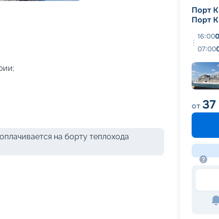
+
36
фотографий
Порт К
Порт К
16:00
0
07:00
рии;
37
от
оплачивается на борту теплохода