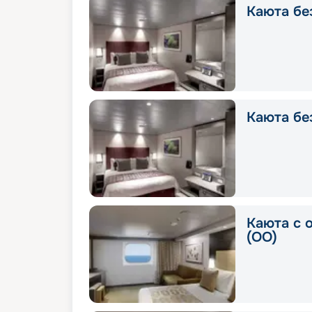
Каюта без
Каюта без
Каюта с 
(OO)