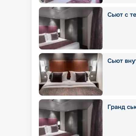
Сьют с т
Сьют вну
Гранд сь