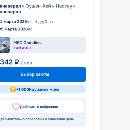
анаверал
Оушен-Кей
Нассау
анаверал
2 марта 2028
чт
4
дн
/
3
нч
05 марта 2028
вс
MSC Grandiosa
КОМФОРТ
 342
₽
/ чел
Выбор каюты
+
1 000
Круизных миль
Добавить в избранное
Моментально оповестим о снижении цены