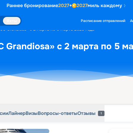
Раннее бронирование
2027
+
2027
миль каждому
рсии
Лайнер
Визы
Вопросы-ответы
Отзывы
1
Яхты
Расписание отправлений
А
SC Grandiosa» с 2 марта по 5 марта 2028 года
 Grandiosa» с 2 марта по 5 м
рсии
Лайнер
Визы
Вопросы-ответы
Отзывы
1