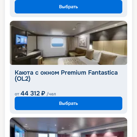
Выбрать
Каюта с окном Premium Fantastica
(OL2)
44 312
₽
от
/чел
Выбрать