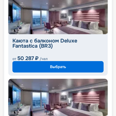
Каюта с балконом Deluxe
Fantastica (BR3)
50 287
₽
от
/чел
Выбрать