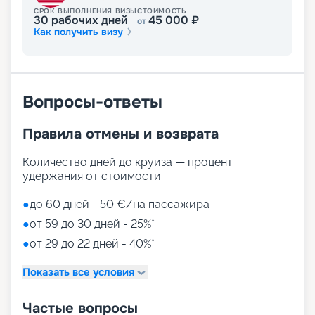
• Doremi Studio – детский кинотеатр;
СРОК ВЫПОЛНЕНИЯ ВИЗЫ
СТОИМОСТЬ
• клубы для детей разного возраста;
30
рабочих дней
45 000
₽
от
• Doremi Lab – детская техническая мастерская и
Как получить визу
другие развлечения для детей и взрослых.
Путешествуйте с
«Круиз.онлайн»
Вопросы-ответы
Маршруты лайнера MSC Grandiosa в навигацию
Правила отмены и возврата
2026 - 2027 г. отличаются разнообразием и
размахом – от Бразилии и Сальвадора до
Количество дней до круиза — процент
Испании и Франции. На нашем сайте можно
удержания от стоимости:
купить путевку онлайн, мы собрали для вас все
нужные сведения – расписание круизов, схемы
●
до 60 дней - 50 €/на пассажира
палуб, цены путевок, описание кают, фото
●
от 59 до 30 дней - 25%*
интерьеров. Вас ждет лучший отдых в мире! Для
того чтобы выбрать лучшие места,
●
от 29 до 22 дней - 40%*
воспользуйтесь услугой раннего бронирования.
Показать все условия
Частые вопросы