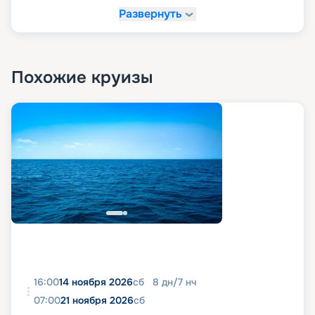
Развернуть
Похожие круизы
16:00
14 ноября 2026
сб
8
дн
/
7
нч
07:00
21 ноября 2026
сб