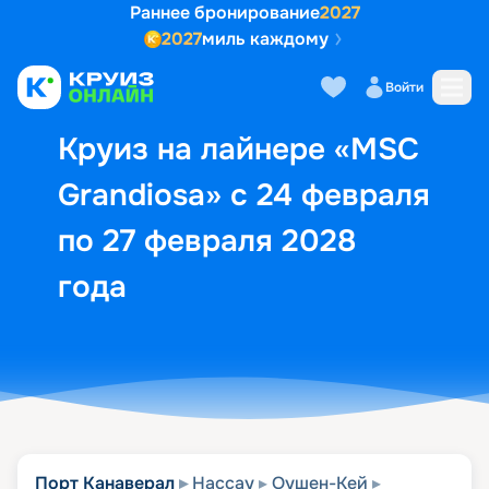
Раннее бронирование
2027
2027
миль каждому
Описание
Выбор кают
Маршрут и экск
Войти
Круиз на лайнере «MSC
Grandiosa» с 24 февраля
по 27 февраля 2028
года
Порт Канаверал
Нассау
Оушен-Кей