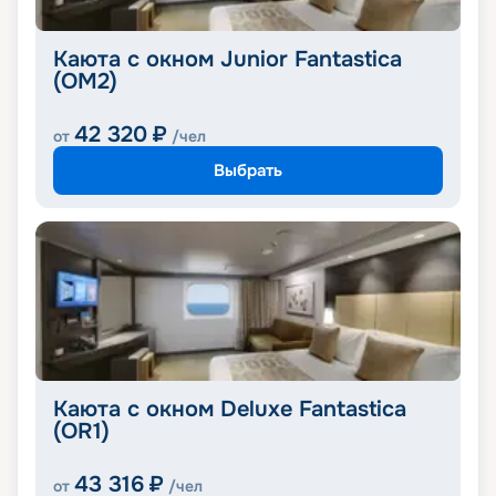
Каюта с окном Junior Fantastica
(OM2)
42 320
₽
от
/чел
Выбрать
Каюта с окном Deluxe Fantastica
(OR1)
43 316
₽
от
/чел