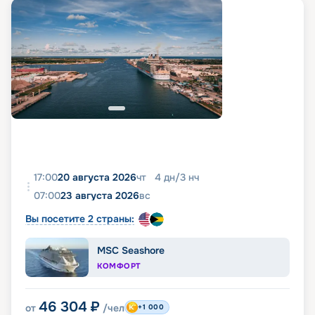
17:00
20 августа 2026
чт
4
дн
/
3
нч
07:00
23 августа 2026
вс
Вы посетите 2 страны:
MSC Seashore
КОМФОРТ
46 304
₽
от
/чел
+1 000