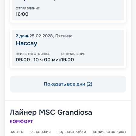
ОТПРАВЛЕНИЕ
16:00
2
день
25.02.2028
,
Пятница
Нассау
ПРИБЫТИЕ
СТОЯНКА
ОТПРАВЛЕНИЕ
09:00
10 ч 00 мин
19:00
Показать все дни (2)
Лайнер
MSC Grandiosa
КОМФОРТ
ПАЛУБЫ
РЕНОВАЦИЯ
ГОД ПОСТРОЙКИ
КОЛИЧЕСТВО КАЮТ