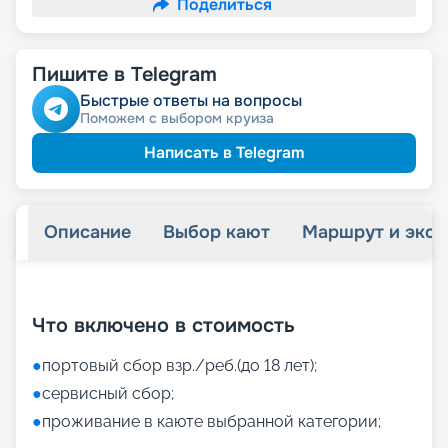
Поделиться
Пишите в Telegram
Быстрые ответы на вопросы
Поможем с выбором круиза
Написать в Telegram
Описание
Выбор кают
Маршрут и экск
+
37
фотографий
Что включено в стоимость
●
портовый сбор взр./реб.(до 18 лет);
●
сервисный сбор;
●
проживание в каюте выбранной категории;