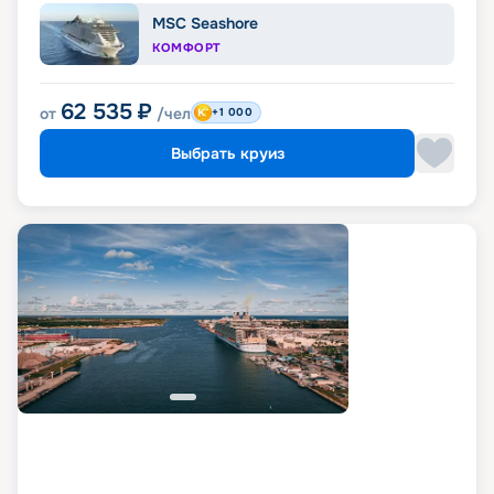
MSC Seashore
КОМФОРТ
62 535
₽
от
/чел
+1 000
Выбрать круиз