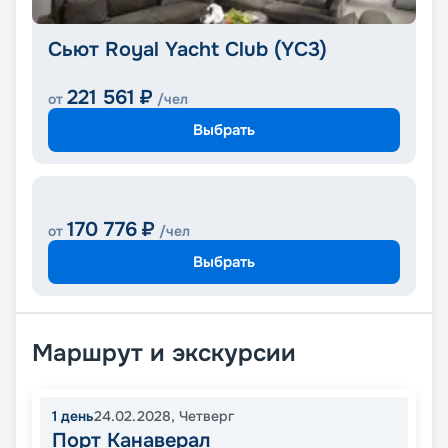
Сьют Royal Yacht Club (YC3)
221 561
₽
от
/чел
Выбрать
170 776
₽
от
/чел
Выбрать
Маршрут и экскурсии
1
день
24.02.2028
,
Четверг
Порт Канаверал