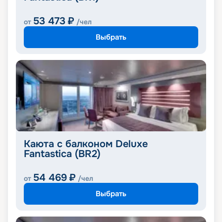
53 473
₽
от
/чел
Выбрать
Каюта с балконом Deluxe
Fantastica (BR2)
54 469
₽
от
/чел
Выбрать