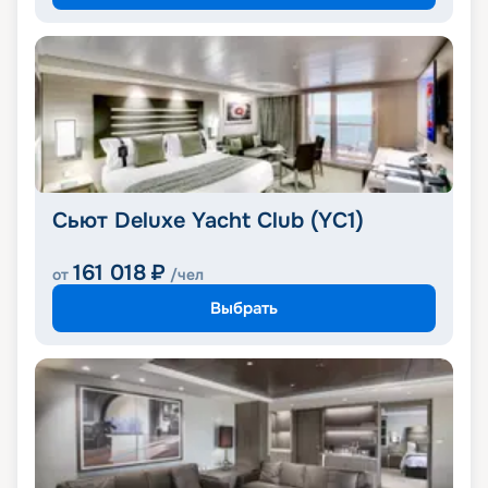
Сьют Deluxe Yacht Club (YC1)
161 018
₽
от
/чел
Выбрать