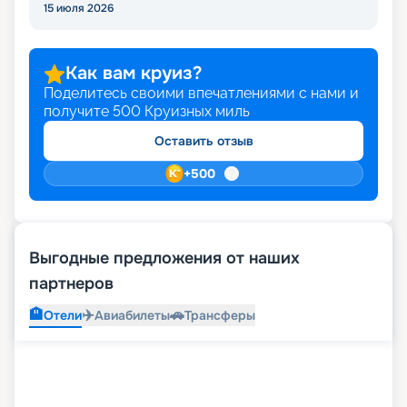
15 июля 2026
Как вам круиз?
Поделитесь своими впечатлениями с нами и
получите
500
Круизных миль
Оставить отзыв
+
500
Выгодные предложения от наших
партнеров
🏨
✈️
🚗
Отели
Авиабилеты
Трансферы