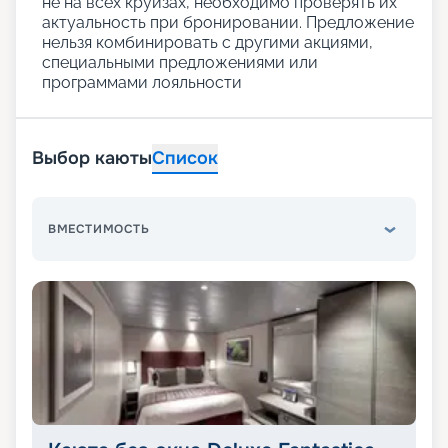
не на всех круизах, необходимо проверять их
актуальность при бронировании. Предложение
нельзя комбинировать с другими акциями,
специальными предложениями или
программами лояльности
Выбор каюты
Список
ВМЕСТИМОСТЬ