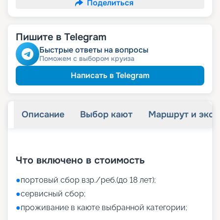
Поделиться
Пишите в Telegram
Быстрые ответы на вопросы
Поможем с выбором круиза
Написать в Telegram
Описание
Выбор кают
Маршрут и экск
+
43
фотографий
Что включено в стоимость
●
портовый сбор взр./реб.(до 18 лет);
●
сервисный сбор;
●
проживание в каюте выбранной категории;