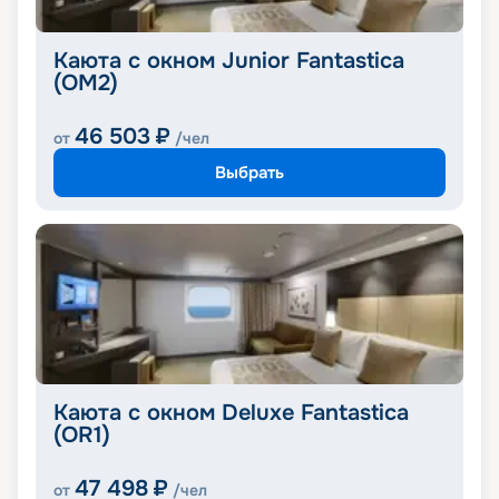
Каюта с окном Junior Fantastica
(OM2)
46 503
₽
от
/чел
Выбрать
Каюта с окном Deluxe Fantastica
(OR1)
47 498
₽
от
/чел