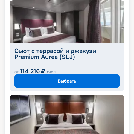
Сьют с террасой и джакузи
Premium Aurea (SLJ)
114 216
₽
от
/чел
Выбрать