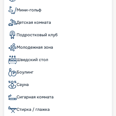
интерьеры, комфортабельная мебель,
индивидуальные санузлы, кондиционер, мини-
Мини-гольф
бар и прочее.
Детская комната
Питание на лайнере MSC
Grandiosa
Подростковый клуб
Питание по системе «все включено», входящее в
Молодежная зона
стоимость круиза, проходит в трех основных
ресторанах с заказным меню, а также
Шведский стол
предлагается шведский стол, работающий 20
часов в сутки. За дополнительную плату можно
посетить ресторан здорового питания,
Боулинг
азиатской кухни, американский стейк-хаус.
Блюда средиземноморской и международной
Сауна
кухни отличаются отменным качеством. По
предварительному запросу возможно
Сигарная комната
приготовление детских, вегетарианских,
безглютеновых, кошерных блюд. 12 баров и
лаунжей привлекают роскошью интерьеров и
Стирка / глажка
разнообразием блюд – винный, шоколад-бар,