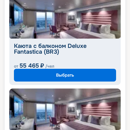
Каюта с балконом Deluxe
Fantastica (BR3)
55 465
₽
от
/чел
Выбрать