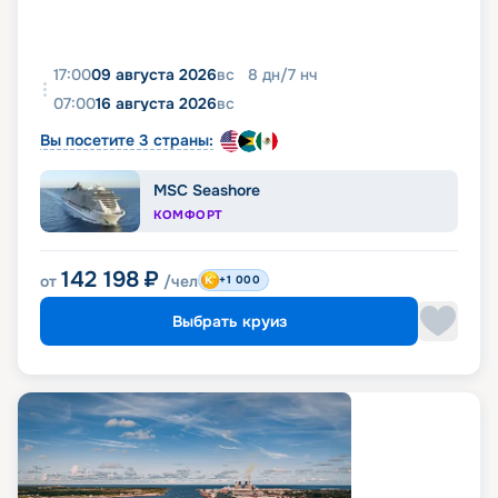
17:00
09 августа 2026
вс
8
дн
/
7
нч
07:00
16 августа 2026
вс
Вы посетите 3 страны:
MSC Seashore
КОМФОРТ
142 198
₽
от
/чел
+1 000
Выбрать круиз