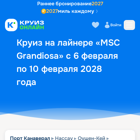
Раннее бронирование
2027
2027
миль каждому
Описание
Выбор кают
Маршрут и экск
Войти
Круиз на лайнере «MSC
Grandiosa» с 6 февраля
по 10 февраля 2028
года
Порт Канаверал
Нассау
Оушен-Кей