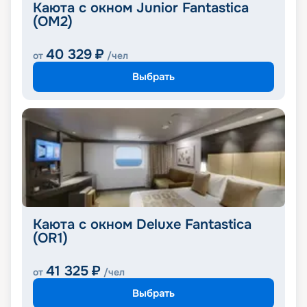
Каюта с окном Junior Fantastica
(OM2)
40 329
₽
от
/чел
Выбрать
Каюта с окном Deluxe Fantastica
(OR1)
41 325
₽
от
/чел
Выбрать