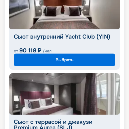
Сьют внутренний Yacht Club (YIN)
90 118
₽
от
/чел
Выбрать
Сьют с террасой и джакузи
Premium Aurea (SLJ)