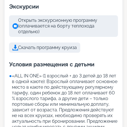
Экскурсии
Открыть экскурсионную программу
(оплачивается на борту теплохода
отдельно)
Скачать программу круиза
Условия размещения с детьми
●
«АLL IN ONE» (1 взрослый + до 3 детей до 18 лет
в одной каюте): Взрослый оплачивает основное
место в каюте по действующему регулярному
тарифу, один ребенок до 18 лет оплачивает 60
% взрослого тарифа, а другие дети – только
портовые сборы или минимальную доплату,
зависит от возраста. Предложения действуют
не на всех круизах, необходимо проверять их
актуальность при бронировании. Предложение
нельзя комбинировать с другими акциями,