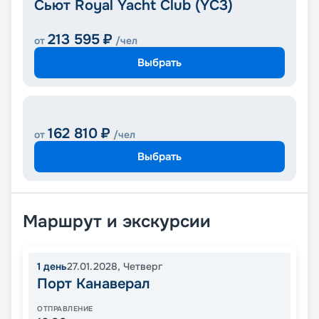
Сьют Royal Yacht Club (YC3)
213 595
₽
от
/чел
Выбрать
162 810
₽
от
/чел
Выбрать
Маршрут и экскурсии
1
день
27.01.2028
,
Четверг
Порт Канаверал
ОТПРАВЛЕНИЕ