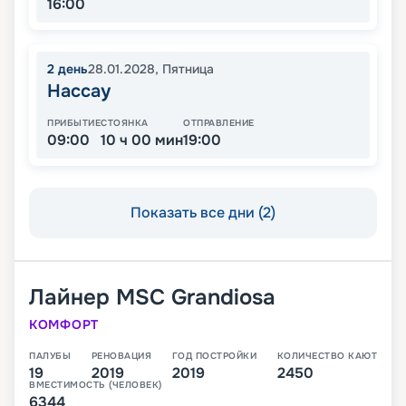
16:00
2
день
28.01.2028
,
Пятница
Нассау
ПРИБЫТИЕ
СТОЯНКА
ОТПРАВЛЕНИЕ
09:00
10 ч 00 мин
19:00
Показать все дни (2)
Лайнер
MSC Grandiosa
КОМФОРТ
ПАЛУБЫ
РЕНОВАЦИЯ
ГОД ПОСТРОЙКИ
КОЛИЧЕСТВО КАЮТ
19
2019
2019
2450
ВМЕСТИМОСТЬ (ЧЕЛОВЕК)
6344