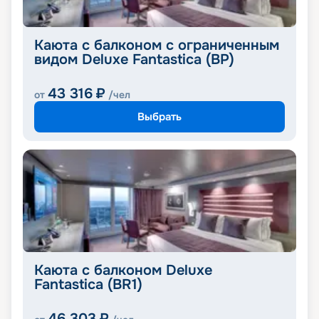
Каюта с балконом с ограниченным
видом Deluxe Fantastica (BP)
43 316
₽
от
/чел
Выбрать
Каюта с балконом Deluxe
Fantastica (BR1)
46 303
₽