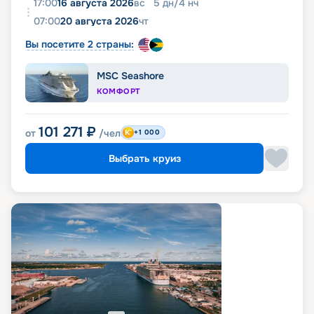
17:00
16 августа 2026
вс
5
дн
/
4
нч
07:00
20 августа 2026
чт
Вы посетите 2 страны:
MSC Seashore
КОМФОРТ
101 271
₽
от
/чел
+1 000
Выбрать круиз