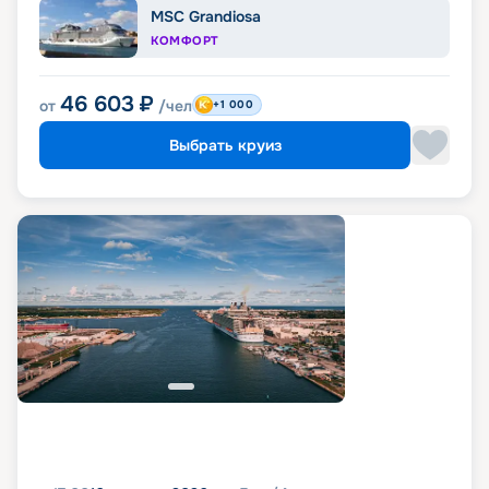
MSC Grandiosa
КОМФОРТ
46 603
₽
от
/чел
+1 000
Выбрать круиз