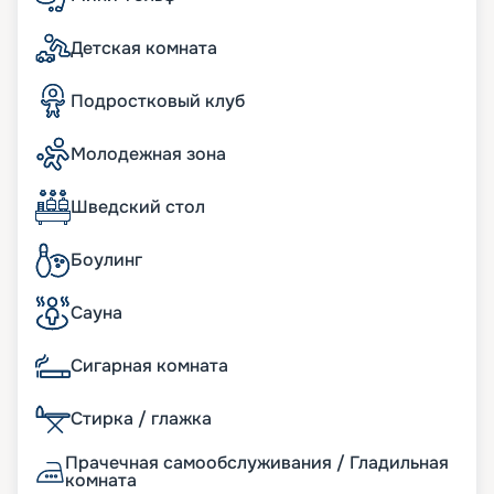
бар и прочее.
Детская комната
Питание на лайнере MSC
Grandiosa
Подростковый клуб
Питание по системе «все включено», входящее в
Молодежная зона
стоимость круиза, проходит в трех основных
ресторанах с заказным меню, а также
Шведский стол
предлагается шведский стол, работающий 20
часов в сутки. За дополнительную плату можно
посетить ресторан здорового питания,
Боулинг
азиатской кухни, американский стейк-хаус.
Блюда средиземноморской и международной
Сауна
кухни отличаются отменным качеством. По
предварительному запросу возможно
Сигарная комната
приготовление детских, вегетарианских,
безглютеновых, кошерных блюд. 12 баров и
лаунжей привлекают роскошью интерьеров и
Стирка / глажка
разнообразием блюд – винный, шоколад-бар,
английский паб, фортепиано-бар, кафе-
Прачечная самообслуживания / Гладильная
мороженое и другие. Для гостей элитного MSC
комната