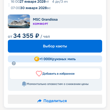
16:00
27 января 2028
чт
4
дн
/
3
нч
07:00
30 января 2028
вс
MSC Grandiosa
КОМФОРТ
34 355
₽
от
/ чел
Выбор каюты
+
1 000
Круизных миль
Добавить в избранное
Моментально оповестим о снижении цены
Поделиться