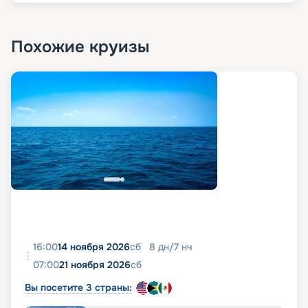
Похожие круизы
16:00
14 ноября 2026
сб
8
дн
/
7
нч
07:00
21 ноября 2026
сб
Вы посетите 3 страны: