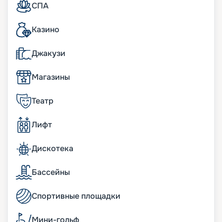
СПА
• ширина – 43 м;
• длина – 331 м;
• число палуб – 19;
Казино
• водоизмещение – около 182 тыс. т;
• осадка – 8,75 м;
Джакузи
• скорость – 22,3 узла;
• общее число кают – 2 450. В них с комфортом
Магазины
размещается до 6 344 человек.
К услугам туристов
Театр
Еще одна впечатляющая технологическая
Лифт
новинка – сервис Zoe, которым оснащена
каждая из 2045 кают. Это цифровой
Дискотека
интерактивный ассистент с голосовой
активацией на 7 языках (русский в этот перечень
не входит, к сожалению). Работает беспроводная
Бассейны
связь, разработаны специальные мобильные
приложения. Каюты оснащены всем
Спортивные площадки
необходимым для комфортного отдыха – уютные
интерьеры, комфортабельная мебель,
индивидуальные санузлы, кондиционер, мини-
Мини-гольф