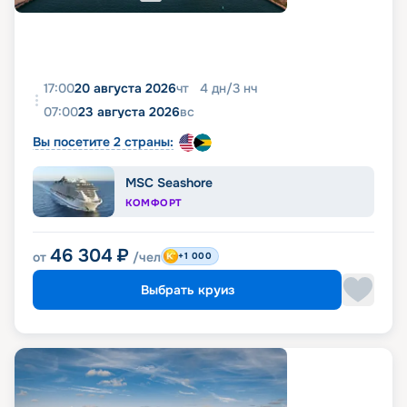
17:00
20 августа 2026
чт
4
дн
/
3
нч
07:00
23 августа 2026
вс
Вы посетите 2 страны:
MSC Seashore
КОМФОРТ
46 304
₽
от
/чел
+1 000
Выбрать круиз