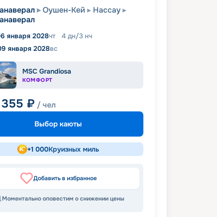
анаверал
Оушен-Кей
Нассау
анаверал
6 января 2028
чт
4
дн
/
3
нч
09 января 2028
вс
MSC Grandiosa
КОМФОРТ
 355
₽
/ чел
Выбор каюты
+
1 000
Круизных миль
Добавить в избранное
Моментально оповестим о снижении цены