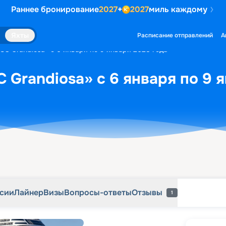
Раннее бронирование
2027
+
2027
миль каждому
рсии
Лайнер
Визы
Вопросы-ответы
Отзывы
1
Яхты
Расписание отправлений
А
SC Grandiosa» с 6 января по 9 января 2028 года
 Grandiosa» с 6 января по 9 
рсии
Лайнер
Визы
Вопросы-ответы
Отзывы
1