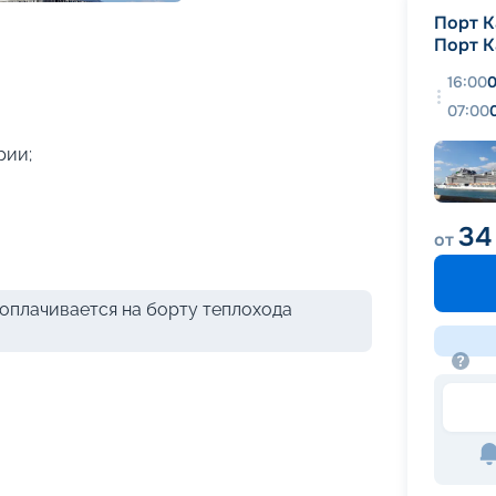
+
37
фотографий
Порт К
Порт К
16:00
0
07:00
рии;
34
от
оплачивается на борту теплохода