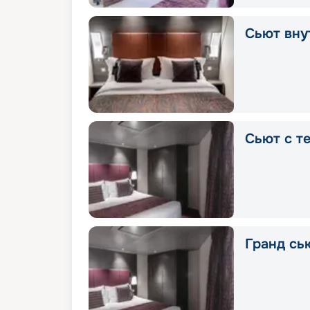
Сьют вну
Сьют с т
Гранд сь