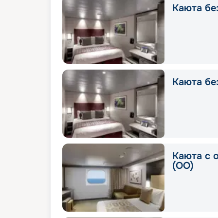
Каюта без
Каюта без
Каюта с 
(OO)