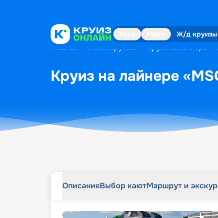
Описание
Выбор кают
Маршрут и экску
Река
Море
Ж/д круизы
Главная
•
Поиск круизов
•
Круиз на лайнере «M
Круиз на лайнере «MSC
Описание
Выбор кают
Маршрут и экску