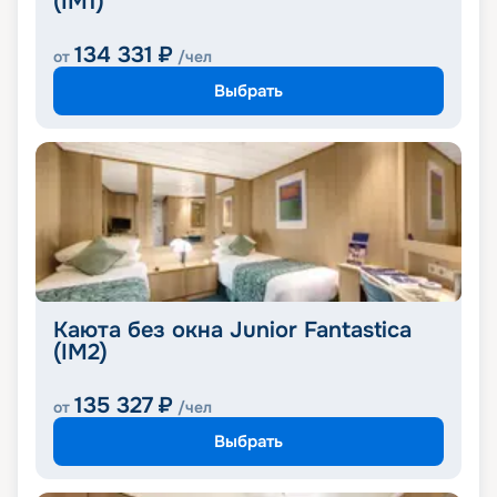
(IM1)
134 331
₽
от
/чел
Выбрать
Каюта без окна Junior Fantastica
(IM2)
135 327
₽
от
/чел
Выбрать