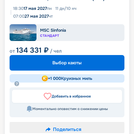
18:30
17 мая 2027
пн
11
дн
/
10
нч
07:00
27 мая 2027
чт
MSC Sinfonia
СТАНДАРТ
134 331
₽
от
/ чел
Выбор каюты
+
1 000
Круизных миль
Добавить в избранное
Моментально оповестим о снижении цены
Поделиться