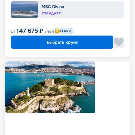
MSC Divina
СТАНДАРТ
147 675
₽
от
/чел
+1 000
Выбрать круиз