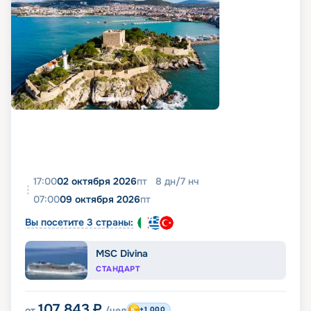
17:00
02 октября 2026
пт
8
дн
/
7
нч
07:00
09 октября 2026
пт
Вы посетите 3 страны:
MSC Divina
СТАНДАРТ
107 843
₽
от
/чел
+1 000