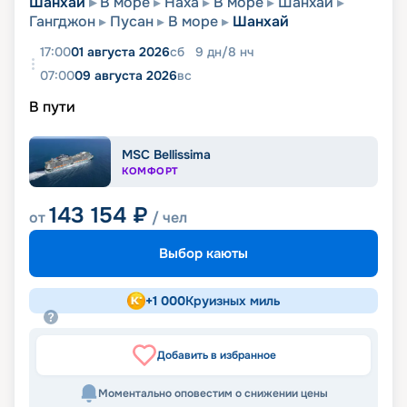
Шанхай
В море
Наха
В море
Шанхай
Гангджон
Пусан
В море
Шанхай
17:00
01 августа 2026
сб
9
дн
/
8
нч
07:00
09 августа 2026
вс
В пути
MSC Bellissima
КОМФОРТ
143 154
₽
от
/ чел
Выбор каюты
+
1 000
Круизных миль
Добавить в избранное
Моментально оповестим о снижении цены