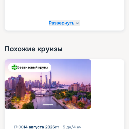
Развернуть
Похожие круизы
Безвизовый круиз
17:00
14 августа 2026
пт
5
дн
/
4
нч