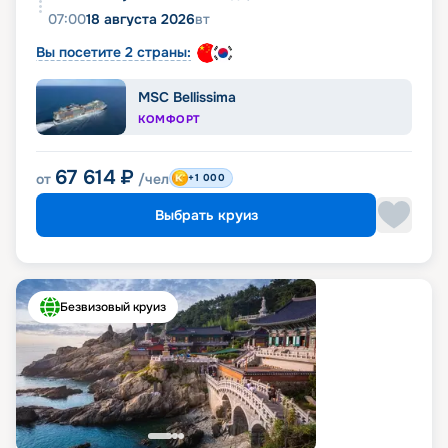
07:00
18 августа 2026
вт
Вы посетите 2 страны:
MSC Bellissima
КОМФОРТ
67 614
₽
от
/чел
+1 000
Выбрать круиз
Безвизовый круиз