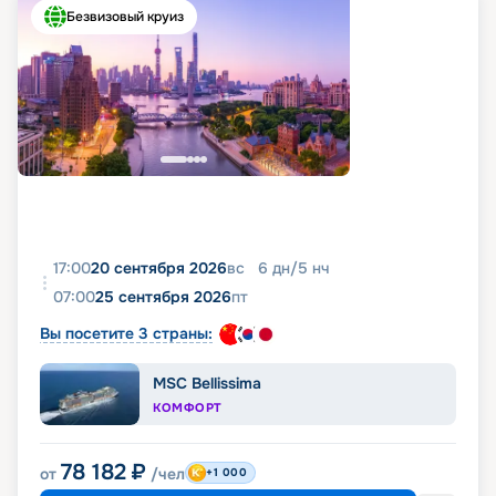
Безвизовый круиз
17:00
20 сентября 2026
вс
6
дн
/
5
нч
07:00
25 сентября 2026
пт
Вы посетите 3 страны:
MSC Bellissima
КОМФОРТ
78 182
₽
от
/чел
+1 000