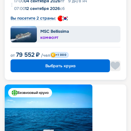
17:00
04 сентября 2026
пт
9
дн
/
8
нч
07:00
12 сентября 2026
сб
Вы посетите 2 страны:
MSC Bellissima
КОМФОРТ
79 552
₽
от
/чел
+1 000
Выбрать круиз
Безвизовый круиз