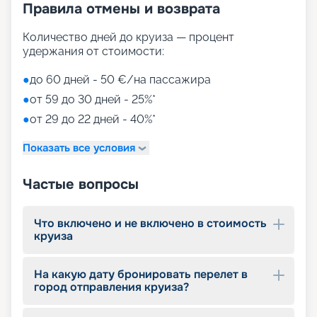
сообщить, что при раннем бронировании вы
Правила отмены и возврата
имеете много шансов сэкономить средства, но
при этом получить отличное качество сервиса.
Количество дней до круиза — процент
Наш сервис бронирования круизов предлагает
удержания от стоимости:
простой и удобный способ оформить путевку в
режиме онлайн. Не пропустите шанс наполнить
●
до 60 дней - 50 €/на пассажира
свой тур разнообразными развлечениями: от
●
от 59 до 30 дней - 25%*
концертов и театральных представлений до
●
от 29 до 22 дней - 40%*
спортивных мероприятий и SPA-отдыха.
Приятным дополнением станет разнообразное
Показать все условия
питание по системе «все включено». Подарите
себе яркое путешествие на MSC Bellissima – вы
на правильном пути к отличному отдыху!
Частые вопросы
Что включено и не включено в стоимость
круиза
На какую дату бронировать перелет в
город отправления круиза?