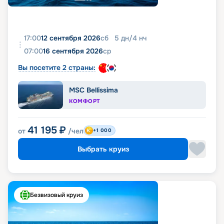
17:00
12 сентября 2026
сб
5
дн
/
4
нч
07:00
16 сентября 2026
ср
Вы посетите 2 страны:
MSC Bellissima
КОМФОРТ
41 195
₽
от
/чел
+1 000
Выбрать круиз
Безвизовый круиз