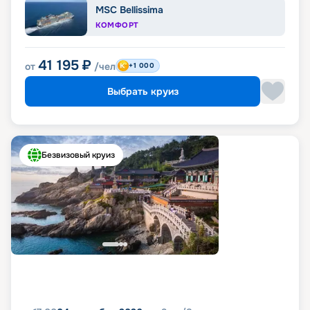
MSC Bellissima
КОМФОРТ
41 195
₽
от
/чел
+1 000
Выбрать круиз
Безвизовый круиз