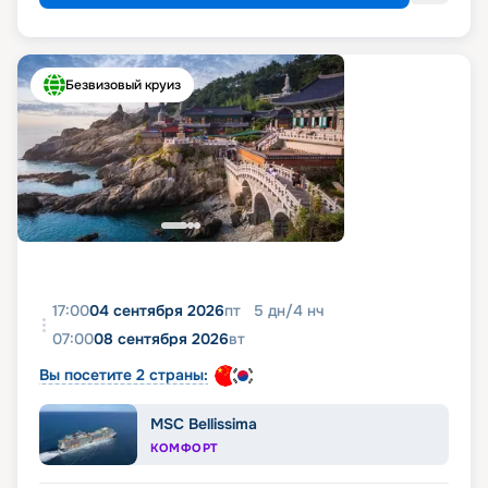
Безвизовый круиз
17:00
04 сентября 2026
пт
5
дн
/
4
нч
07:00
08 сентября 2026
вт
Вы посетите 2 страны:
MSC Bellissima
КОМФОРТ