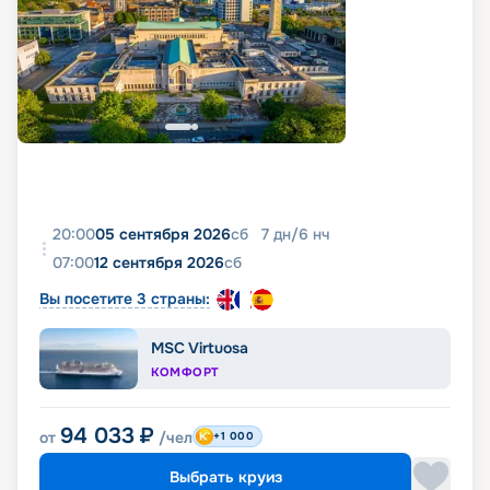
20:00
05 сентября 2026
сб
7
дн
/
6
нч
07:00
12 сентября 2026
сб
Вы посетите 3 страны:
MSC Virtuosa
КОМФОРТ
94 033
₽
от
/чел
+1 000
Выбрать круиз