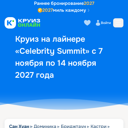
Раннее бронирование
2027
2027
миль каждому
Описание
Выбор кают
Маршрут и экск
Войти
Круиз на лайнере
«Celebrity Summit» с 7
ноября по 14 ноября
2027 года
Сан Хуан
Доминика
Бриджтаун
Кастри