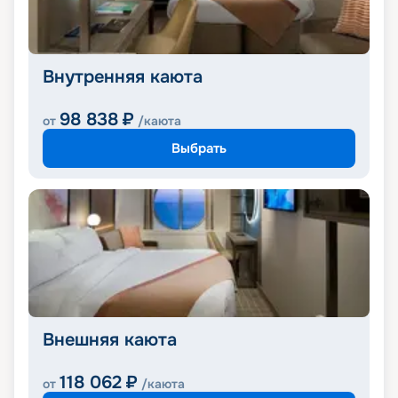
Внутренняя каюта
98 838
₽
от
/каюта
Выбрать
Внешняя каюта
118 062
₽
от
/каюта