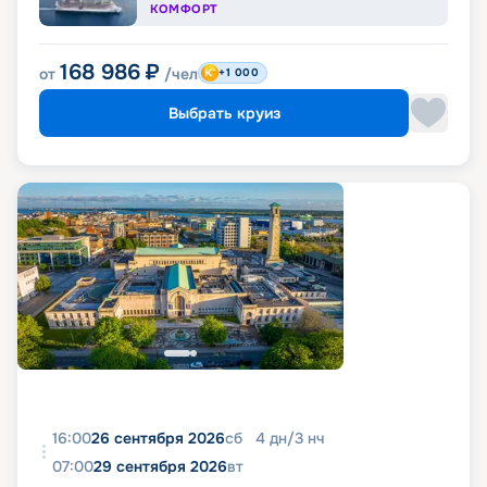
КОМФОРТ
168 986
₽
от
/чел
+1 000
Выбрать круиз
16:00
26 сентября 2026
сб
4
дн
/
3
нч
07:00
29 сентября 2026
вт