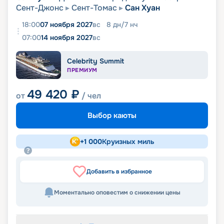
Сент-Джонс
Сент-Томас
Сан Хуан
18:00
07 ноября 2027
вс
8
дн
/
7
нч
07:00
14 ноября 2027
вс
Celebrity Summit
ПРЕМИУМ
49 420
₽
от
/ чел
Выбор каюты
+
1 000
Круизных миль
Добавить в избранное
Моментально оповестим о снижении цены