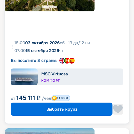
18:00
03 октября 2026
сб
13
дн
/
12
нч
07:00
15 октября 2026
чт
Вы посетите 3 страны:
MSC Virtuosa
КОМФОРТ
145 111
₽
от
/чел
+1 000
Выбрать круиз