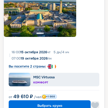
16:00
15 октября 2026
чт
5
дн
/
4
нч
07:00
19 октября 2026
пн
Вы посетите 2 страны:
MSC Virtuosa
КОМФОРТ
49 610
₽
от
/чел
+1 000
Выбрать круиз