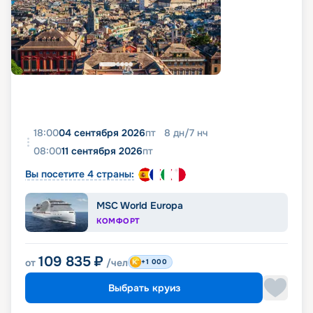
18:00
04 сентября 2026
пт
8
дн
/
7
нч
08:00
11 сентября 2026
пт
Вы посетите 4 страны:
MSC World Europa
КОМФОРТ
109 835
₽
от
/чел
+1 000
Выбрать круиз