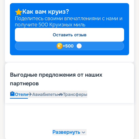
Как вам круиз?
Поделитесь своими впечатлениями с нами и
получите
500
Круизных миль
Оставить отзыв
+
500
Выгодные предложения от наших
партнеров
🏨
✈️
🚗
Отели
Авиабилеты
Трансферы
Развернуть