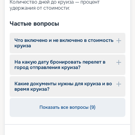
Количество дней до круиза — процент
приглашаем подобрать подходящий тур с
удержания от стоимости:
помощью сервиса бронирования круизов
«Круиз.онлайн». Для удобного и более простого
Частые вопросы
выбора на этой странице представлены
описание маршрутов, обзор основных
достоинств, расписание отправлений и другая
Что включено и не включено в стоимость
значимая информация. Если вы хотите купить
круиза
тур по более выгодной цене, воспользуйтесь
ранним бронированием. Оставляйте заявку на
сайте и планируйте незабываемый отдых.
На какую дату бронировать перелет в
город отправления круиза?
Какие документы нужны для круиза и во
время круиза?
Показать все вопросы (9)