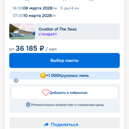
16:00
06 марта 2028
пн
5
дн
/
4
нч
07:00
10 марта 2028
пт
Ovation of The Seas
СТАНДАРТ
36 185
₽
от
/ чел
Выбор каюты
+
1 000
Круизных миль
Добавить в избранное
Моментально оповестим о снижении цены
Поделиться