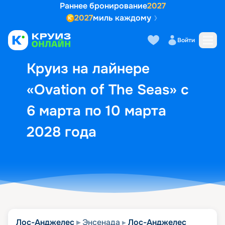
Раннее бронирование
2027
2027
миль каждому
Описание
Выбор кают
Маршрут и экск
Войти
Круиз на лайнере
«Ovation of The Seas» с
6 марта по 10 марта
2028 года
Лос-Анджелес
Энсенада
Лос-Анджелес