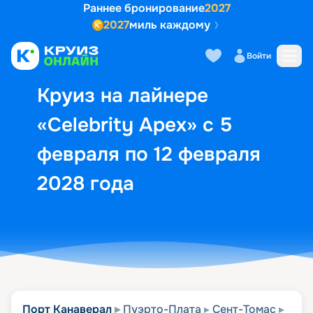
Раннее бронирование
2027
2027
миль каждому
Описание
Выбор кают
Маршрут и экск
Войти
Круиз на лайнере
«Celebrity Apex» с 5
февраля по 12 февраля
2028 года
Порт Канаверал
Пуэрто-Плата
Сент-Томас