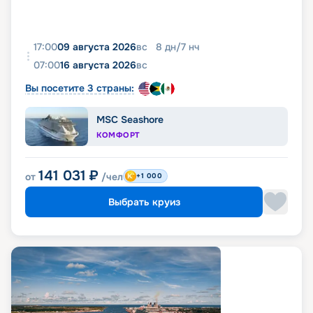
17:00
09 августа 2026
вс
8
дн
/
7
нч
07:00
16 августа 2026
вс
Вы посетите 3 страны:
MSC Seashore
КОМФОРТ
141 031
₽
от
/чел
+1 000
Выбрать круиз