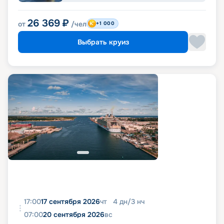
26 369
₽
от
/чел
+1 000
Выбрать круиз
17:00
17 сентября 2026
чт
4
дн
/
3
нч
07:00
20 сентября 2026
вс