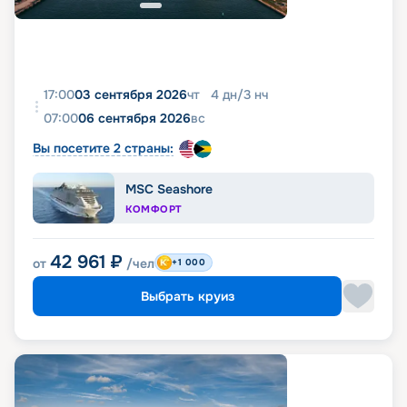
17:00
03 сентября 2026
чт
4
дн
/
3
нч
07:00
06 сентября 2026
вс
Вы посетите 2 страны:
MSC Seashore
КОМФОРТ
42 961
₽
от
/чел
+1 000
Выбрать круиз