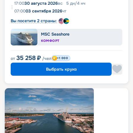
17:00
30 августа 2026
вс
5
дн
/
4
нч
07:00
03 сентября 2026
чт
Вы посетите 2 страны:
MSC Seashore
КОМФОРТ
35 258
₽
от
/чел
+1 000
Выбрать круиз