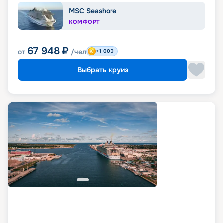
MSC Seashore
КОМФОРТ
67 948
₽
от
/чел
+1 000
Выбрать круиз