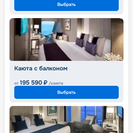
Выбрать
Каюта с балконом
195 590
₽
от
/каюта
Выбрать