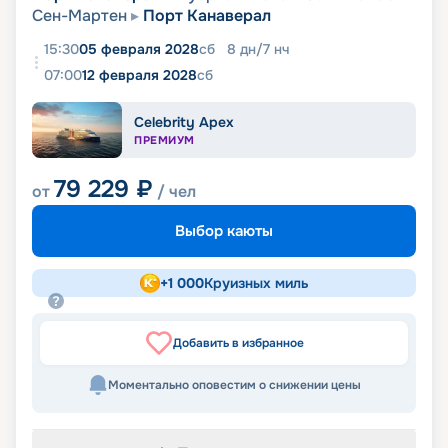
Сен-Мартен
Порт Канаверал
15:30
05 февраля 2028
сб
8
дн
/
7
нч
07:00
12 февраля 2028
сб
Celebrity Apex
ПРЕМИУМ
79 229
₽
от
/ чел
Выбор каюты
+
1 000
Круизных миль
Добавить в избранное
Моментально оповестим о снижении цены