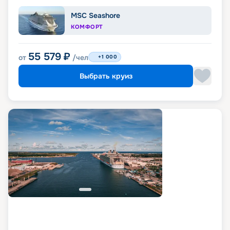
MSC Seashore
КОМФОРТ
55 579
₽
от
/чел
+1 000
Выбрать круиз