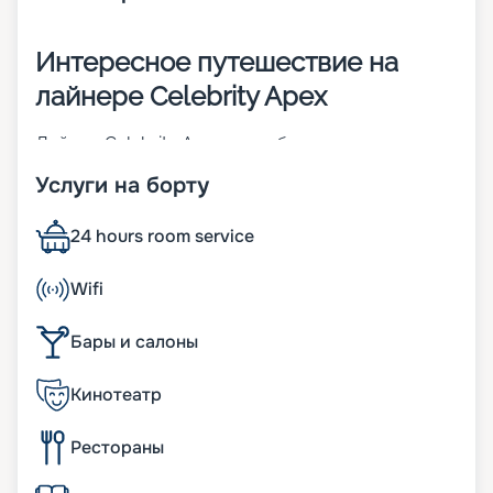
Интересное путешествие на
лайнере Celebrity Apex
Лайнер Celebrity Apex – это большое судно
вместимостью 2910 человек 2020 года
Услуги на борту
постройки. Свой первый круиз корабль
совершил только в 2021 году. На судне есть 14
палуб, на каждой из которых располагаются
24 hours room service
различные заведения для проведения досуга.
Судно также предлагает 29 ресторанов и кафе,
Wifi
12 баров и лаунджей, а также 2 эксклюзивных
ресторана.
Бары и салоны
Условия размещения
Кинотеатр
Когда вы мечтаете о незабываемом
путешествии, каждая деталь имеет значение. И
Рестораны
этот лайнер обещает вам не просто круиз, а
настоящее морское приключение, где удивление