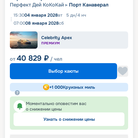
Перфект Дей КоКоКай
Порт Канаверал
15:30
04 января 2028
вт
5
дн
/
4
нч
07:00
08 января 2028
сб
Celebrity Apex
ПРЕМИУМ
40 829
₽
от
/ чел
Выбор каюты
+
1 000
Круизных миль
Моментально оповестим вас
о снижении цены
Узнать о снижении цены