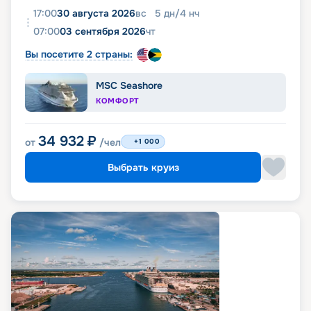
17:00
30 августа 2026
вс
5
дн
/
4
нч
07:00
03 сентября 2026
чт
Вы посетите 2 страны:
MSC Seashore
КОМФОРТ
34 932
₽
от
/чел
+1 000
Выбрать круиз