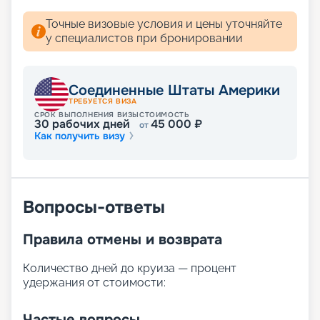
варианты путешествий в 2026 - 2027 г., выбрать
Точные визовые условия и цены уточняйте
из них то, что вам понравится больше всего.
у специалистов при бронировании
Весь процесс от поиска нужной путевки до ее
оформления вы можете пройти самостоятельно,
без помощи наших сотрудников. Смотрите
отзывы и фото, изучайте схемы, характеристики
Соединенные Штаты Америки
и планы палуб, описание, расписание
ТРЕБУЕТСЯ ВИЗА
маршрутов, а также выбирайте, узнавайте цену
СРОК ВЫПОЛНЕНИЯ ВИЗЫ
СТОИМОСТЬ
30
рабочих дней
45 000
₽
от
и покупайте путевку в тур. При необходимости
Как получить визу
вы можете обратиться к менеджерам, которые
помогут с решением любого вопроса.
Кроме того, мы рады напомнить, что,
воспользовавшись услугами раннего
бронирования, можете прилично сэкономить.
Вопросы-ответы
Рекомендуем оформлять путевку в круиз вашей
мечты уже сейчас и наслаждаться выгодой и
Правила отмены и возврата
комфортом во время вашего замечательного
отпуска!
Количество дней до круиза — процент
удержания от стоимости:
Частые вопросы