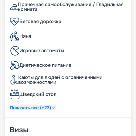
специальные развлекательные и развивающие
Прачечная самообслуживания / Гладильная
программы, которые разработаны
комната
специалистами в соответствии с возрастом. Для
детей от 6 месяцев до 3 лет проводятся
Беговая дорожка
уникальные занятия, которые проходят при
участии родителей. Программы для детей
Няня
возрастом от 3 до 11 лет подразделяются на
несколько групп в зависимости от возраста.
Игровые автоматы
Занятия проходят на спортивных площадках и на
верхней палубе. Дети участвуют в различных
играх, творческих мастер-классах, спортивных
Диетическое питание
мероприятиях, тематических вечеринках,
караоке, исследованиях сокровищ и многом
Каюты для людей с ограниченными
другом. Они также узнают много информации о
возможностями
здоровом питании и правильной физической
активности. В клубе есть возможность взять
Шведский стол
игрушки для использования в каюте.
Показать все (+23)
Купить путевку на сайте
«Круиз.онлайн»
Визы
На нашем сайте вы можете найти различные