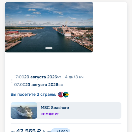
17:00
20 августа 2026
чт
4
дн
/
3
нч
07:00
23 августа 2026
вс
Вы посетите 2 страны:
MSC Seashore
КОМФОРТ
42 565
₽
от
/чел
+1 000