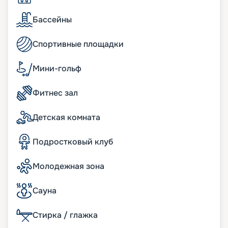
это лишь малая часть того, что предлагает этот
лайнер. Magic Carpet – это нечто удивительное.
Бассейны
Подвижная платформа размером с теннисный
корт может подниматься и опускаться по борту
Спортивные площадки
корабля, создавая уникальные пространства для
отдыха. От уютного бара до ресторана на самой
верхней палубе – она обещает незабываемые
Мини-гольф
впечатления. Также на палубах лайнера вы
найдете удивительные возможности для отдыха
Фитнес зал
под открытым небом, включая бассейны,
беговую дорожку и необыкновенный сад с
живыми растениями. Обратите внимание на
Детская комната
зону Solarium, которая предлагает
умиротворяющую атмосферу с имитацией
Подростковый клуб
переливов цветов.
Молодежная зона
Для самых маленьких
Сауна
Для тех, кто планирует путешествовать всей
семьей, также предлагаются особые условия для
комфортного пребывания на борту. Для детей и
Стирка / глажка
подростков от 6 месяцев и старше предлагаются