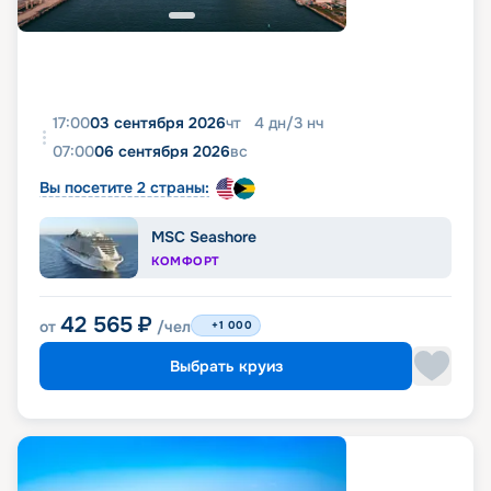
17:00
03 сентября 2026
чт
4
дн
/
3
нч
07:00
06 сентября 2026
вс
Вы посетите 2 страны:
MSC Seashore
КОМФОРТ
42 565
₽
от
/чел
+1 000
Выбрать круиз