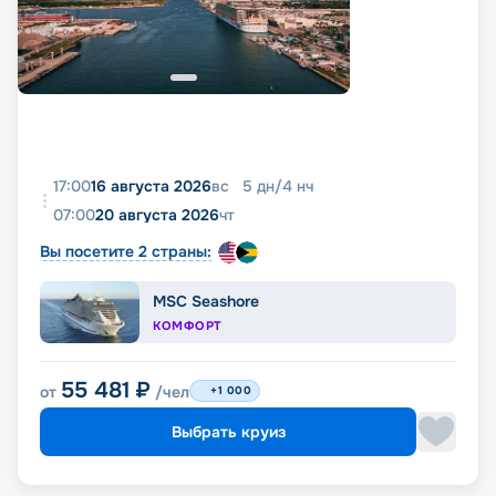
17:00
16 августа 2026
вс
5
дн
/
4
нч
07:00
20 августа 2026
чт
Вы посетите 2 страны:
MSC Seashore
КОМФОРТ
55 481
₽
от
/чел
+1 000
Выбрать круиз