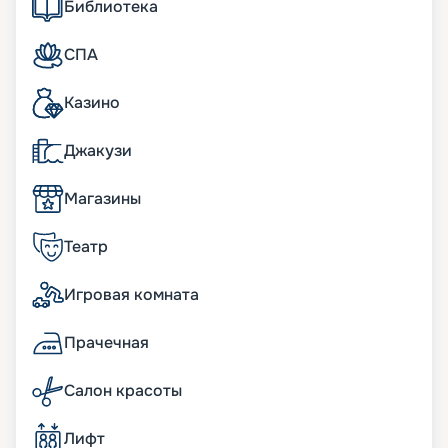
Библиотека
ждет вас не только за бортом, но и в каждом
уголке судна. Большинство кают здесь
оборудованы балконами, чтобы вы могли
СПА
насладиться видами, которые произведут на вас
впечатление. Интерьер, спроектированный
Казино
мировыми дизайнерами, сочетает в себе
роскошь пятизвездочного отеля с теплом и
уютом домашней обстановки. Каждая каюта
Джакузи
предлагает вам широкий выбор, чтобы
удовлетворить ваши желания. Для тех, кто
Магазины
выберет сьют, открывается настоящий рай:
собственный бассейн, джакузи, роскошное
Театр
обслуживание и заботливые дворецкие, готовые
исполнить любой ваш каприз.
Игровая комната
Развлечения на борту
Прачечная
Одной из особенностей лайнера является
разнообразие и неповторимость впечатлений,
Салон красоты
которые он предлагает своим гостям.
Изменяющееся пространство Eden, подвижная
платформа Magic Carpet, бесконечные веранды –
Лифт