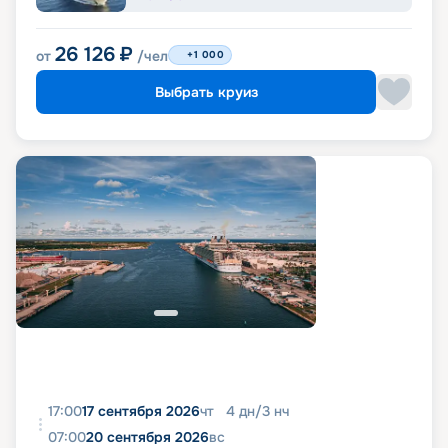
26 126
₽
от
/чел
+1 000
Выбрать круиз
17:00
17 сентября 2026
чт
4
дн
/
3
нч
07:00
20 сентября 2026
вс