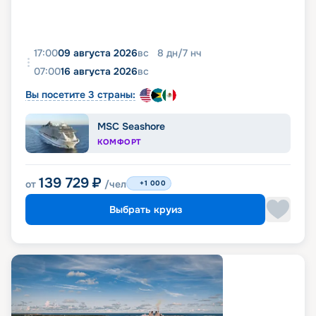
17:00
09 августа 2026
вс
8
дн
/
7
нч
07:00
16 августа 2026
вс
Вы посетите 3 страны:
MSC Seashore
КОМФОРТ
139 729
₽
от
/чел
+1 000
Выбрать круиз