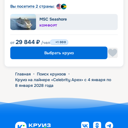
Вы посетите 2 страны:
MSC Seashore
КОМФОРТ
29 844
₽
от
/чел
+1 000
Выбрать круиз
Главная
•
Поиск круизов
•
Круиз на лайнере «Celebrity Apex» с 4 января по
8 января 2028 года