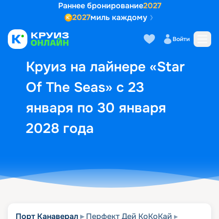
Раннее бронирование
2027
2027
миль каждому
Описание
Выбор кают
Маршрут и экск
Войти
Круиз на лайнере «Star
Of The Seas» с 23
января по 30 января
2028 года
Порт Канаверал
Перфект Дей КоКоКай