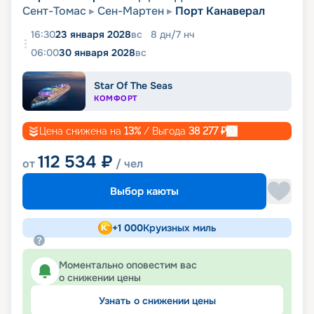
Сент-Томас
Сен-Мартен
Порт Канаверал
16:30
23 января 2028
вс
8
дн
/
7
нч
06:00
30 января 2028
вс
Star Of The Seas
КОМФОРТ
Цена снижена на
13
%
/ Выгода
38 277
₽
112 534
₽
от
/ чел
Выбор каюты
+
1 000
Круизных миль
Моментально оповестим вас
о снижении цены
Узнать о снижении цены