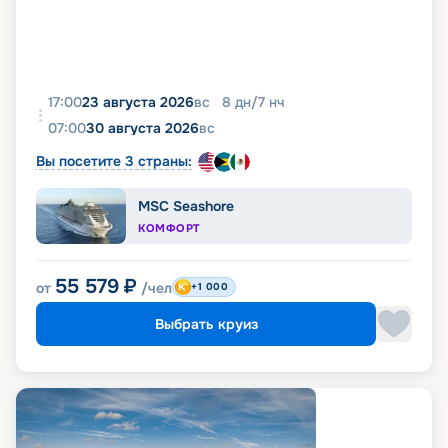
17:00
23 августа 2026
вс
8
дн
/
7
нч
07:00
30 августа 2026
вс
Вы посетите 3 страны:
MSC Seashore
КОМФОРТ
55 579
₽
от
/чел
+1 000
Выбрать круиз