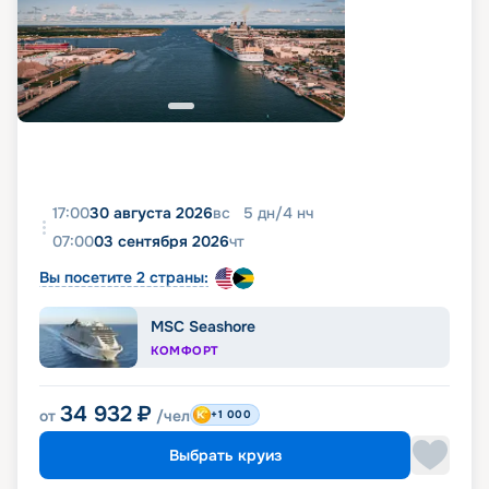
17:00
30 августа 2026
вс
5
дн
/
4
нч
07:00
03 сентября 2026
чт
Вы посетите 2 страны:
MSC Seashore
КОМФОРТ
34 932
₽
от
/чел
+1 000
Выбрать круиз