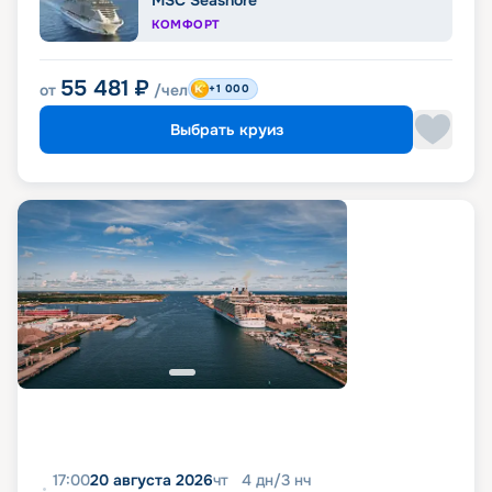
MSC Seashore
КОМФОРТ
55 481
₽
от
/чел
+1 000
Выбрать круиз
17:00
20 августа 2026
чт
4
дн
/
3
нч