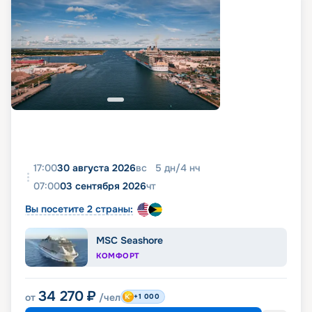
17:00
30 августа 2026
вс
5
дн
/
4
нч
07:00
03 сентября 2026
чт
Вы посетите 2 страны:
MSC Seashore
КОМФОРТ
34 270
₽
от
/чел
+1 000