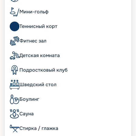
корабле имеются просторные семейные сьюты,
где в вашем распоряжении окажется не только
Мини-гольф
внушительное пространство на нескольких
уровнях, но также собственная приватная зона
Теннисный корт
отдыха с джакузи и масса дополнительных
преимуществ.
Фитнес зал
Развлечения на лайнере
Детская комната
Современный лайнер «Утопия морей»
предлагает широкий спектр развлечений на
Подростковый клуб
любой вкус. Здесь имеются зоны отдыха только
для взрослых, где туристы смогут насладиться
Шведский стол
спокойным размеренным отдыхом. В
распоряжении гостей — несколько баров,
караоке, казино.
Боулинг
Восемь отдельных зон дополняют Центральный
парк и «Королевский променад», где гости могут
Сауна
прогуляться в окружении экзотических живых
растений. Здесь же находится несколько
Стирка / глажка
самобытных ресторанчиков с уникальной
кухней, а также роскошные фирменные бутики. В