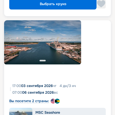
Выбрать круиз
17:00
03 сентября 2026
чт
4
дн
/
3
нч
07:00
06 сентября 2026
вс
Вы посетите 2 страны:
MSC Seashore