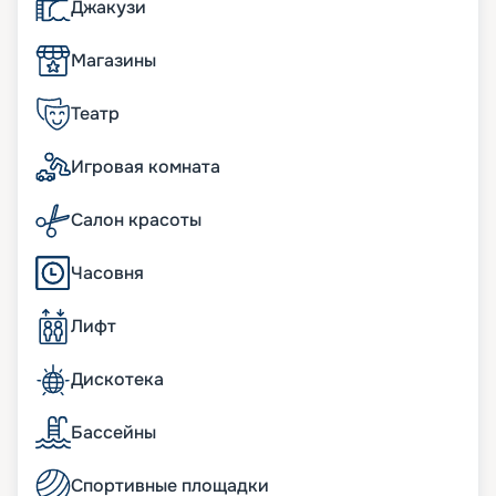
Джакузи
Однако именно Utopia of the Seas стала самой
крупной в линейке: характеристики судна
Магазины
превосходят предшественников. Размеры
корабля позволяют разместить на нем до 5668
пассажиров при полной посадке. В экипаже
Театр
судна более 2000 человек, круглосуточно
работающих для обеспечения безопасности и
Игровая комната
комфорта круизеров.
Размещение на лайнере
Салон красоты
Судно имеет 18 палуб, 16 из которых являются
Часовня
пассажирскими. В распоряжении
путешественников 2834 каюты, различающиеся
Лифт
по уровню комфорта. Стоимость тура будет
зависеть и от выбранного варианта размещения.
Дискотека
Здесь есть и недорогие внутренние каюты без
иллюминаторов, и роскошные номера с
собственными балконами или террасами.
Бассейны
49 категорий кают позволяют выбрать
идеальный вариант для путешествия.
Спортивные площадки
Специально для больших компаний с детьми на