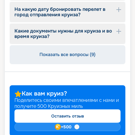
опытными инструкторами добавилось кафе с
На какую дату бронировать перелет в
ПП-блюдами.
город отправления круиза?
Варианты питания
Какие документы нужны для круиза и во
время круиза?
Корабль Utopia of the Seas предлагает
стандартные варианты питания: это
классический шведский стол, где гостей ждут не
Показать все вопросы (9)
только блюда разных регионов, но также
низкокалорийное или вегетарианское питание.
Разнообразить рацион помогут многочисленные
рестораны и кафе на борту судна.
Путешествуйте с
Как вам круиз?
«Круиз.онлайн»
Поделитесь своими впечатлениями с нами и
получите
500
Круизных миль
Лайнер Utopia of the Seas отправляется в круиз
по бассейну Карибского моря с заходом на
Оставить отзыв
Багамы, где располагается центр развлечений.
+
500
Во время недельного путешествия вы также
посетите несколько прибрежных городов, где