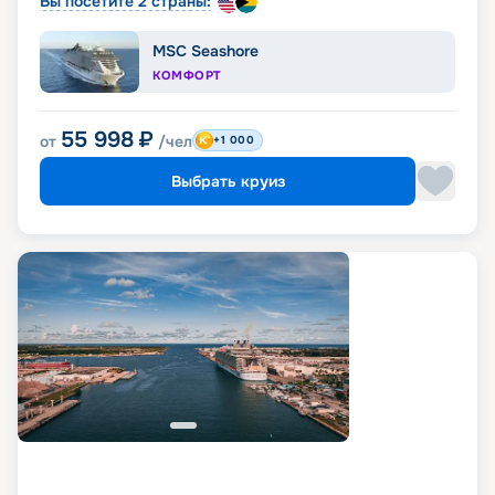
Вы посетите 2 страны:
MSC Seashore
КОМФОРТ
55 998
₽
от
/чел
+1 000
Выбрать круиз