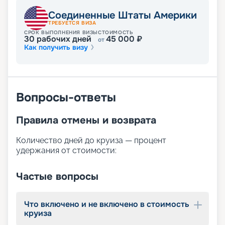
Детский отдых на борту «Утопии морей» мало
отличается от взрослого: для самых маленьких
Соединенные Штаты Америки
пассажиров созданы безупречные условия.
ТРЕБУЕТСЯ ВИЗА
Здесь работают опытные няни и аниматоры, с
СРОК ВЫПОЛНЕНИЯ ВИЗЫ
СТОИМОСТЬ
30
рабочих дней
45 000
₽
от
которыми дети точно не заскучают. Для
Как получить визу
подростков проводятся познавательные лекции
и увлекательные конкурсы. Детей помладше
ждут активные игры и викторины. Все для того,
чтобы ваши дети наслаждались отдыхом и
постоянно были под присмотром заботливого
Вопросы-ответы
персонала.
Не обошлось и без классических для судов типа
Правила отмены и возврата
Oasis водных развлечений. Здесь можно
попробовать собственные силы в серфинге,
Количество дней до круиза — процент
скатиться с многочисленных горок аквапарков,
удержания от стоимости:
нырнуть в бассейн.
Тем, кто выбирает круиз в качестве неспешного
роскошного отдыха, подойдут варианты релакса
Частые вопросы
в спа-центре. Здесь можно пройти курс массажа
или посетить полезные спа-процедуры,
Что включено и не включено в стоимость
позволяющие полностью расслабиться.
круиза
Спорткомплекс ждет любителей здорового
образа жизни. К тренажерам и работе с