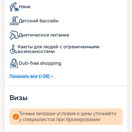
Центральном парке проходят вечера живой
Няня
музыки.
Еще больше впечатлений от отдыха подарит
Детский бассейн
собственный акватеатр, где гости смогут
насладиться потрясающими акробатическим
представлениями.
Диетическое питание
Именно на «Утопии морей» находится самая
высокая морская сухопутная горка, а также
Каюты для людей с ограниченными
возможностями
зиплайн на высоте девятой палубы —
специально для любителей экстрима.
Duti-free shopping
По вечерам гости смогут насладиться камерной
музыкой или театральными постановками от
ведущих звезд Королевского театра и Бродвея.
Показать все (+28)
Правда, бронировать места на такие
представления лучше заранее, еще во время
покупки путевки в круиз: желающих
Визы
приобщиться к искусству будет много. А если
хочется продемонстрировать собственные
вокальные данные, можно выступить перед
Точные визовые условия и цены уточняйте
живой публикой на сцене театра.
у специалистов при бронировании
Активные семейные развлечения представлены
на любой вкус: от скалодромов до каруселей.