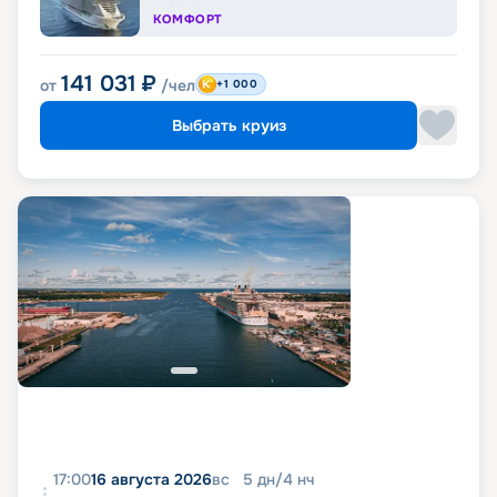
КОМФОРТ
141 031
₽
от
/чел
+1 000
Выбрать круиз
17:00
16 августа 2026
вс
5
дн
/
4
нч