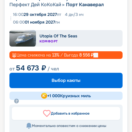
Перфект Дей КоКоКай
Порт Канаверал
16:00
29 октября 2027
пт
4
дн
/
3
нч
06:00
01 ноября 2027
пн
Utopia Of The Seas
КОМФОРТ
Цена снижена на
13
%
/ Выгода
8 556
₽
54 673
₽
от
/ чел
Выбор каюты
+
1 000
Круизных миль
Добавить в избранное
Моментально оповестим о снижении цены