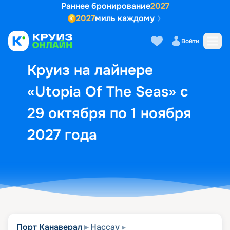
Раннее бронирование
2027
2027
миль каждому
Описание
Выбор кают
Маршрут и экск
Войти
Круиз на лайнере
«Utopia Of The Seas» с
29 октября по 1 ноября
2027 года
Порт Канаверал
Нассау