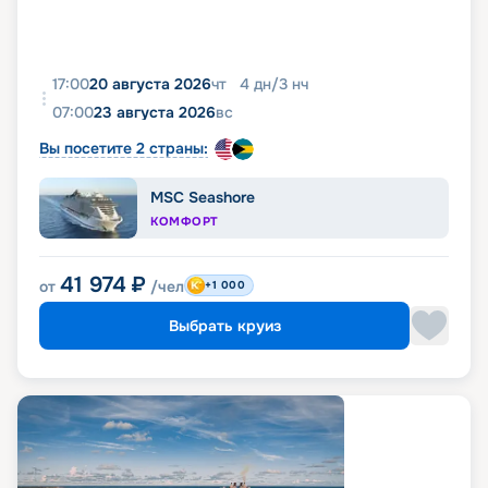
17:00
20 августа 2026
чт
4
дн
/
3
нч
07:00
23 августа 2026
вс
Вы посетите 2 страны:
MSC Seashore
КОМФОРТ
41 974
₽
от
/чел
+1 000
Выбрать круиз