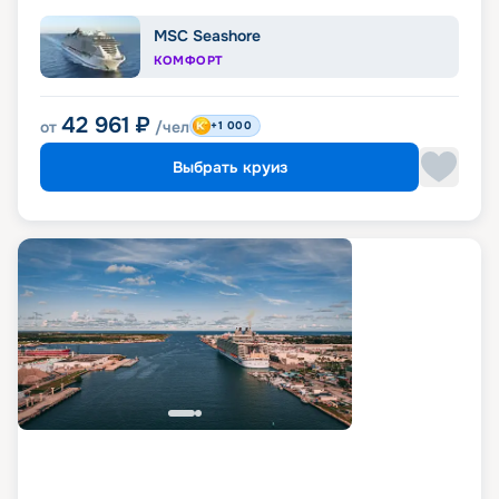
MSC Seashore
КОМФОРТ
42 961
₽
от
/чел
+1 000
Выбрать круиз