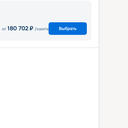
180 702
₽
Выбрать
от
/каюта
анаверал
Нассау
т Дей КоКоКай
Порт Канаверал
5 октября 2027
пт
4
дн
/
3
нч
18 октября 2027
пн
Utopia Of The Seas
КОМФОРТ
 снижена на
13
%
/ Выгода
8 556
₽