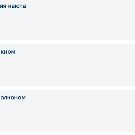
яя каюта
окном
балконом