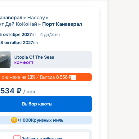
анаверал
Нассау
т Дей КоКоКай
Порт Канаверал
5 октября 2027
пт
4
дн
/
3
нч
18 октября 2027
пн
Utopia Of The Seas
КОМФОРТ
 снижена на
13
%
/ Выгода
8 556
₽
 534
₽
/ чел
Выбор каюты
+
1 000
Круизных миль
Добавить в избранное