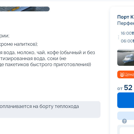
+
30
фотографий
Порт К
Перфек
16:00
1
рии;
06:00
кроме напитков);
 вода, молоко, чай, кофе (обычный и без
атизированная вода, соки (не
де пакетиков быстрого приготовления))
Цена
52
от
оплачивается на борту теплохода