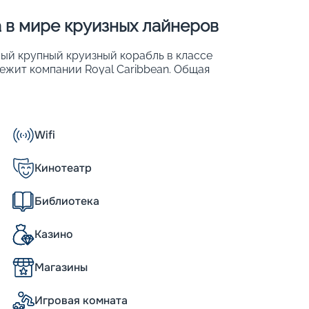
ка в мире круизных лайнеров
амый крупный круизный корабль в классе
длежит компании Royal Caribbean. Общая
около 200 тыс. м2. Это позволило
для 5 634 пассажиров. Также к услугам
оны, спа-центры, магазины и т. д. Общие
Wifi
Кинотеатр
Библиотека
а Oasis
Казино
 роде: она вошла в эксплуатацию в 2024
ей того же класса. Все они соответствуют
Магазины
 и безопасности. Однако именно Utopia
йке: характеристики судна превосходят
воляют разместить на нем до 5668
Игровая комната
аже судна более 2000 человек,