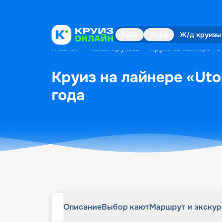
Описание
Выбор кают
Маршрут и экску
Река
Море
Ж/д круизы
Главная
•
Поиск круизов
•
Круиз на лайнере «Ut
Круиз на лайнере «Utop
года
Описание
Выбор кают
Маршрут и экску