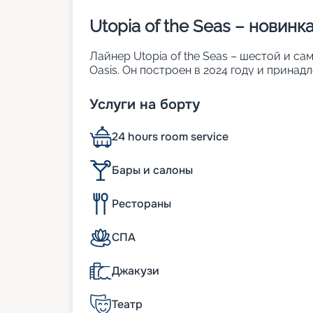
Utopia of the Seas – новин
Лайнер Utopia of the Seas – шестой и с
Oasis. Он построен в 2024 году и прина
площадь 17-палубного судна составляет 
разместить 2 000 комфортабельных кают 
Услуги на борту
отдыхающих бассейны, развлекательные з
характеристики:
24 hours room service
• ширина – 64 м;
• длина – 362 метра;
• водоизмещение – 236,857 тыс. т;
Бары и салоны
• осадка – 8 м.
Рестораны
Из истории кораблей класс
СПА
«Утопия морей» стала не первой в своем
году, а до нее в море вышли пять корабл
Джакузи
современным представлениям о комфорте
of the Seas стала самой крупной в лине
предшественников. Размеры корабля поз
Театр
пассажиров при полной посадке. В экип