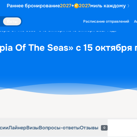
Раннее бронирование
2027
+
2027
миль каждому
рсии
Лайнер
Визы
Вопросы-ответы
Отзывы
0
Яхты
Расписание отправлений
А
opia Of The Seas» с 15 октября по 18 октября 2027 года
ia Of The Seas» с 15 октября 
рсии
Лайнер
Визы
Вопросы-ответы
Отзывы
0