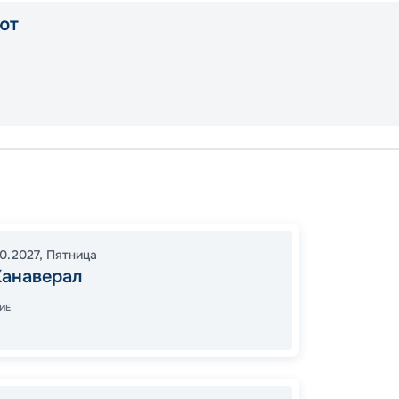
ют
Порт К
Перфек
16:00
1
10.2027
,
Пятница
Канаверал
06:00
ИЕ
Цена