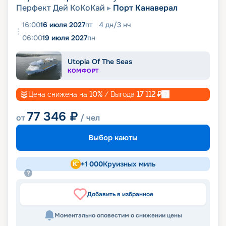
Перфект Дей КоКоКай
Порт Канаверал
16:00
16 июля 2027
пт
4
дн
/
3
нч
06:00
19 июля 2027
пн
Utopia Of The Seas
КОМФОРТ
Цена снижена на
10
%
/ Выгода
17 112
₽
77 346
₽
от
/ чел
Выбор каюты
+
1 000
Круизных миль
Добавить в избранное
Моментально оповестим о снижении цены