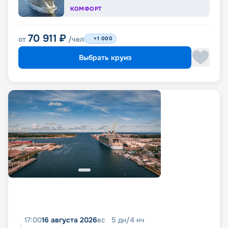
КОМФОРТ
70 911
₽
от
/чел
+1 000
Выбрать круиз
17:00
16 августа 2026
вс
5
дн
/
4
нч