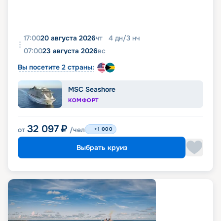
17:00
20 августа 2026
чт
4
дн
/
3
нч
07:00
23 августа 2026
вс
Вы посетите 2 страны:
MSC Seashore
КОМФОРТ
32 097
₽
от
/чел
+1 000
Выбрать круиз