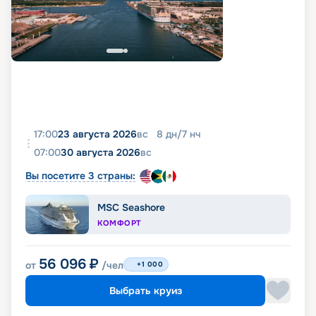
17:00
23 августа 2026
вс
8
дн
/
7
нч
07:00
30 августа 2026
вс
Вы посетите 3 страны:
MSC Seashore
КОМФОРТ
56 096
₽
от
/чел
+1 000
Выбрать круиз