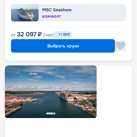
MSC Seashore
КОМФОРТ
32 097
₽
от
/чел
+1 000
Выбрать круиз