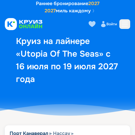
Раннее бронирование
2027
2027
миль каждому
Описание
Выбор кают
Маршрут и экск
Войти
Круиз на лайнере
«Utopia Of The Seas» с
16 июля по 19 июля 2027
года
Порт Канаверал
Нассау