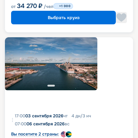
34 270
₽
от
/чел
+1 000
Выбрать круиз
17:00
03 сентября 2026
чт
4
дн
/
3
нч
07:00
06 сентября 2026
вс
Вы посетите 2 страны: