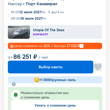
Нассау
Порт Канаверал
16:00
12 июля 2027
пн
5
дн
/
4
нч
06:00
16 июля 2027
пт
Utopia Of The Seas
КОМФОРТ
Цена снижена на
10
%
/ Выгода
17 012
₽
86 251
₽
от
/ чел
Выбор каюты
+
1 000
Круизных миль
Моментально оповестим вас
о снижении цены
Узнать о снижении цены