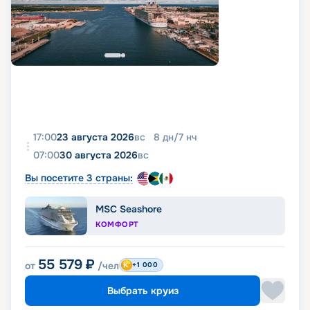
17:00
23 августа 2026
вс
8
дн
/
7
нч
07:00
30 августа 2026
вс
Вы посетите 3 страны:
MSC Seashore
КОМФОРТ
55 579
₽
от
/чел
+1 000
Выбрать круиз