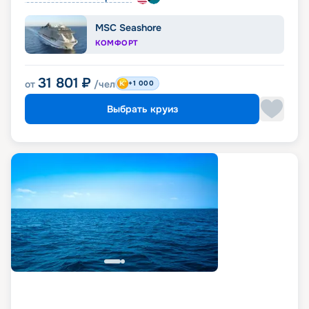
MSC Seashore
КОМФОРТ
31 801
₽
от
/чел
+1 000
Выбрать круиз