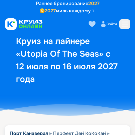
Раннее бронирование
2027
2027
миль каждому
Описание
Выбор кают
Маршрут и экск
Войти
Круиз на лайнере
«Utopia Of The Seas» с
12 июля по 16 июля 2027
года
Порт Канаверал
Перфект Дей КоКоКай