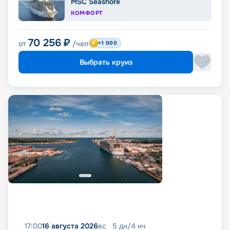
MSC Seashore
КОМФОРТ
70 256
₽
от
/чел
+1 000
Выбрать круиз
17:00
16 августа 2026
вс
5
дн
/
4
нч