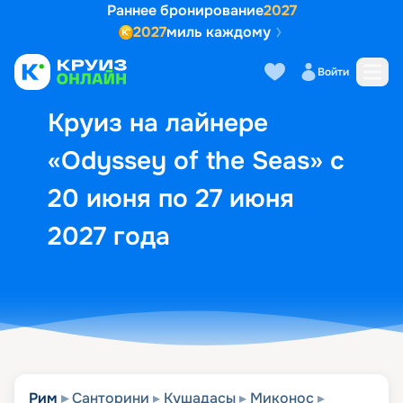
Раннее бронирование
2027
2027
миль каждому
Описание
Выбор кают
Маршрут и экск
Войти
Круиз на лайнере
«Odyssey of the Seas» с
20 июня по 27 июня
2027 года
Рим
Санторини
Кушадасы
Миконос