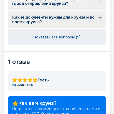
можно прямо на сайте. Раннее бронирование
город отправления круиза?
позволяет выбирать из большего количества
мест при лучших ценах. Просматривайте
Какие документы нужны для круиза и во
предложения и оставляйте заявку.
время круиза?
Показать все вопросы (9)
1
отзыв
Гость
24 июля 2026
Как вам круиз?
Поделитесь своими впечатлениями с нами и
получите
500
Круизных миль