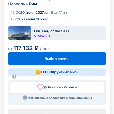
Неаполь
Рим
15:00
20 июня 2027
вс
8
дн
/
7
нч
05:00
27 июня 2027
вс
Odyssey of the Seas
СТАНДАРТ
117 132
₽
от
/ чел
Выбор каюты
+
1 000
Круизных миль
Добавить в избранное
Моментально оповестим о снижении цены