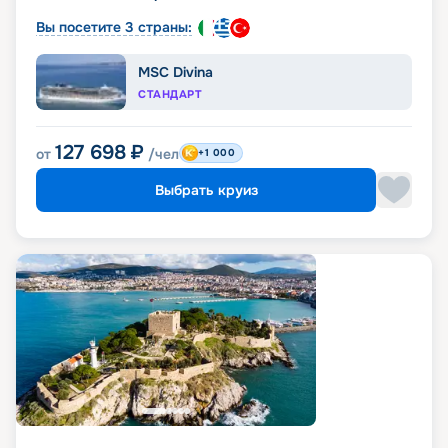
Вы посетите 3 страны:
MSC Divina
СТАНДАРТ
127 698
₽
от
/чел
+1 000
Выбрать круиз