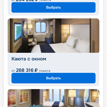
от
/каюта
Выбрать
Каюта с окном
268 316
₽
от
/каюта
Выбрать