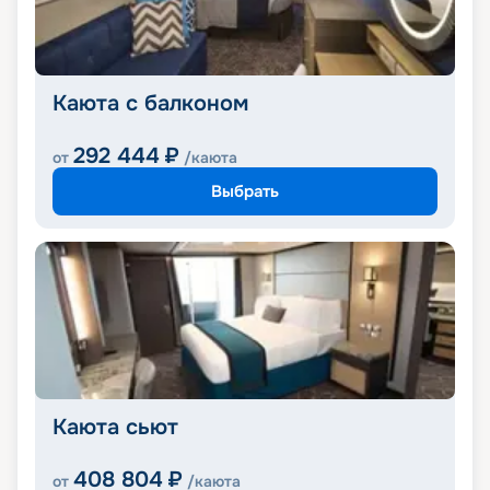
Каюта с балконом
292 444
₽
от
/каюта
Выбрать
Каюта сьют
408 804
₽
от
/каюта