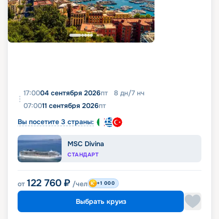
17:00
04 сентября 2026
пт
8
дн
/
7
нч
07:00
11 сентября 2026
пт
Вы посетите 3 страны:
MSC Divina
СТАНДАРТ
122 760
₽
от
/чел
+1 000
Выбрать круиз