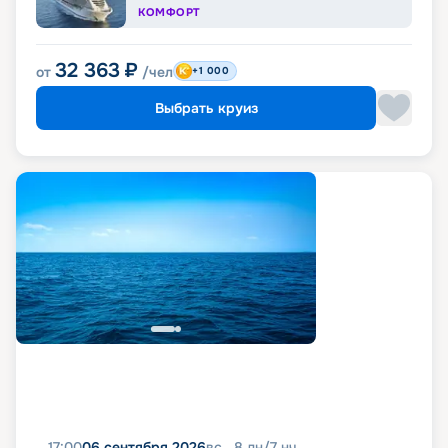
КОМФОРТ
32 363
₽
от
/чел
+1 000
Выбрать круиз
17:00
06 сентября 2026
вс
8
дн
/
7
нч