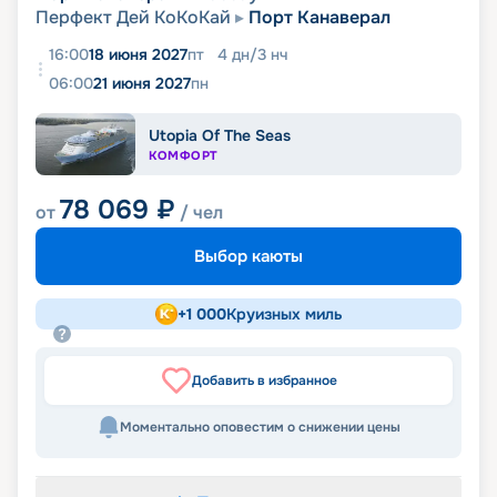
Перфект Дей КоКоКай
Порт Канаверал
16:00
18 июня 2027
пт
4
дн
/
3
нч
06:00
21 июня 2027
пн
Utopia Of The Seas
КОМФОРТ
78 069
₽
от
/ чел
Выбор каюты
+
1 000
Круизных миль
Добавить в избранное
Моментально оповестим о снижении цены