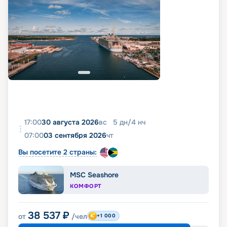
17:00
30 августа 2026
вс
5
дн
/
4
нч
07:00
03 сентября 2026
чт
Вы посетите 2 страны:
MSC Seashore
КОМФОРТ
38 537
₽
от
/чел
+1 000