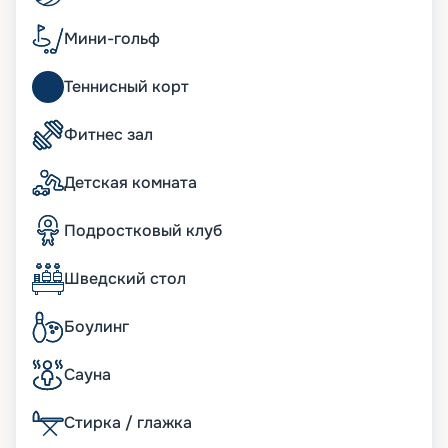
корабле имеются просторные семейные сьюты,
где в вашем распоряжении окажется не только
Мини-гольф
внушительное пространство на нескольких
уровнях, но также собственная приватная зона
Теннисный корт
отдыха с джакузи и масса дополнительных
преимуществ.
Фитнес зал
Развлечения на лайнере
Детская комната
Современный лайнер «Утопия морей»
предлагает широкий спектр развлечений на
Подростковый клуб
любой вкус. Здесь имеются зоны отдыха только
для взрослых, где туристы смогут насладиться
Шведский стол
спокойным размеренным отдыхом. В
распоряжении гостей — несколько баров,
караоке, казино.
Боулинг
Восемь отдельных зон дополняют Центральный
парк и «Королевский променад», где гости могут
Сауна
прогуляться в окружении экзотических живых
растений. Здесь же находится несколько
Стирка / глажка
самобытных ресторанчиков с уникальной
кухней, а также роскошные фирменные бутики. В