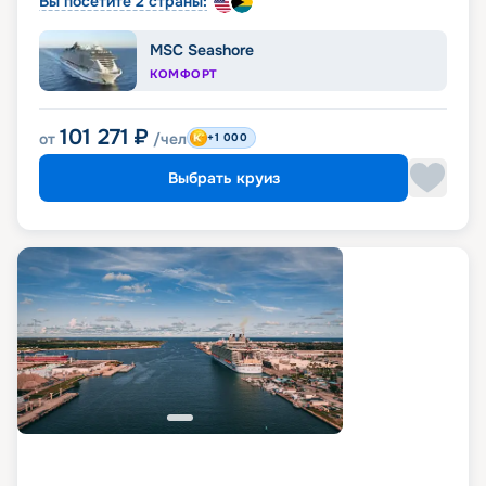
Вы посетите 2 страны:
MSC Seashore
КОМФОРТ
101 271
₽
от
/чел
+1 000
Выбрать круиз