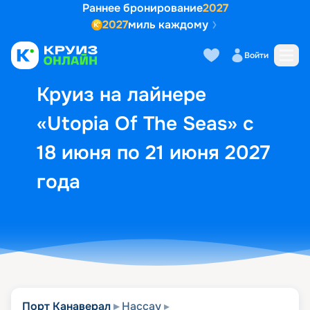
Раннее бронирование
2027
2027
миль каждому
Описание
Выбор кают
Маршрут и экск
Войти
Круиз на лайнере
«Utopia Of The Seas» с
18 июня по 21 июня 2027
года
Порт Канаверал
Нассау