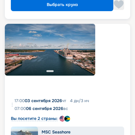
Выбрать круиз
17:00
03 сентября 2026
чт
4
дн
/
3
нч
07:00
06 сентября 2026
вс
Вы посетите 2 страны:
MSC Seashore