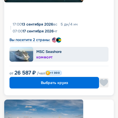
17:00
13 сентября 2026
вс
5
дн
/
4
нч
07:00
17 сентября 2026
чт
Вы посетите 2 страны:
MSC Seashore
КОМФОРТ
26 587
₽
от
/чел
+1 000
Выбрать круиз