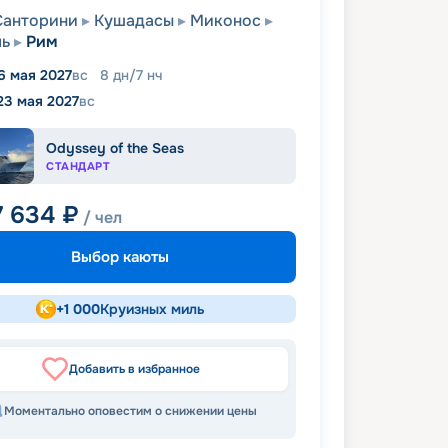
Санторини
Кушадасы
Миконос
ль
Рим
6 мая 2027
вс
8
дн
/
7
нч
23 мая 2027
вс
Odyssey of the Seas
СТАНДАРТ
7 634
₽
/ чел
Выбор каюты
+
1 000
Круизных миль
Добавить в избранное
Моментально оповестим о снижении цены