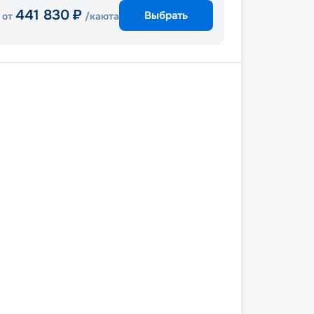
441 830
₽
Выбрать
от
/каюта
Санторини
Кушадасы
Миконос
ль
Рим
6 мая 2027
вс
8
дн
/
7
нч
23 мая 2027
вс
Odyssey of the Seas
СТАНДАРТ
7 634
₽
/ чел
Выбор каюты
+
1 000
Круизных миль