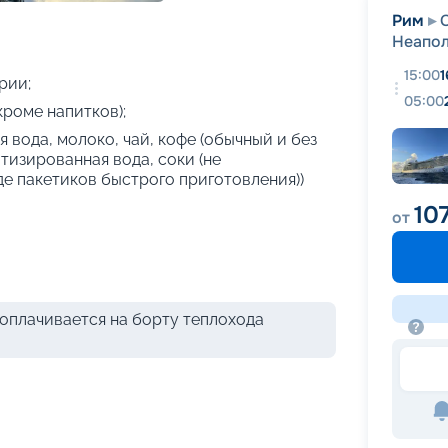
+
34
фотографий
Рим
Неапо
15:00
1
рии;
05:00
кроме напитков);
 вода, молоко, чай, кофе (обычный и без
атизированная вода, соки (не
де пакетиков быстрого приготовления))
10
от
оплачивается на борту теплохода