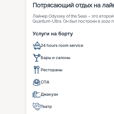
Потрясающий отдых на лайн
Лайнер Odyssey of the Seas – это второ
Quantum-Ultra. Он был построен в 2020 г
включая семейные, студийные и люксы. В
Другие особенности судна:
Услуги на борту
• ширина – 49 м;
• длина – 348 м;
24 hours room service
• осадка – 8,5 м;
• водоизмещение – более 168 тыс. т.
Бары и салоны
Особенности судна
Рестораны
Лайнер Odyssey of the Seas – представит
продуманный подход к организации про
СПА
можно оценить, тщательно изучив план п
просто поражают. Он может развивать ск
Джакузи
плавностью хода. Длина 15-палубного ко
49 м. На этом пространстве разместилис
более 4 000 отдыхающих. Многие из них
Театр
наиболее оптимальный по уровню комфор