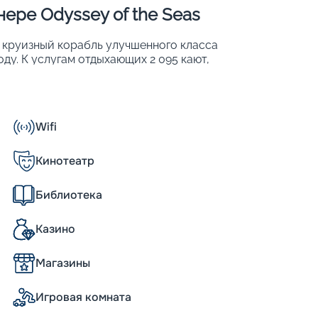
ере Odyssey of the Seas
й круизный корабль улучшенного класса
оду. К услугам отдыхающих 2 095 кают,
 них может разместиться 4 819 человек.
Wifi
Кинотеатр
Библиотека
ель класса Quantum Ultra. Его величие,
странства и развлечений пассажиров
Казино
алуб. Его характеристики и размеры
орость до 22 узлов. При этом отличается
Магазины
рабля составляет 348 метров, а ширина –
ь более 2 000 кают, где могут проживать
 имеют балконы. Можно выбрать вариант
Игровая комната
та и цене. Интересная инновация,