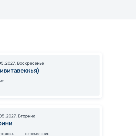
Рим
Неапо
15:00
1
05.2027
,
Воскресенье
ивитавеккья)
05:00
ИЕ
10
от
.05.2027
,
Вторник
рини
СТОЯНКА
ОТПРАВЛЕНИЕ