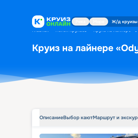
Описание
Выбор кают
Маршрут и экску
Река
Море
Ж/д круизы
Главная
•
Поиск круизов
•
Круиз на лайнере «Od
Круиз на лайнере «Odys
Описание
Выбор кают
Маршрут и экску