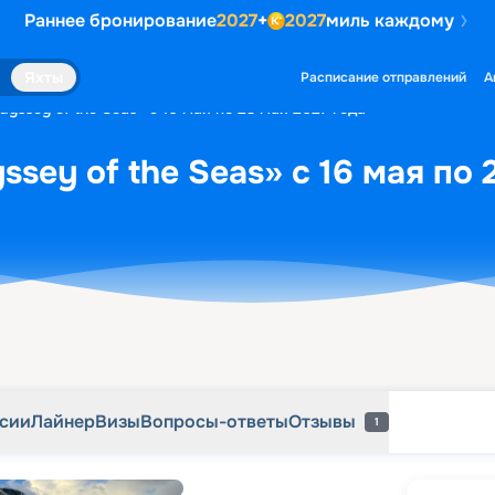
Раннее бронирование
2027
+
2027
миль каждому
рсии
Лайнер
Визы
Вопросы-ответы
Отзывы
1
Яхты
Расписание отправлений
А
yssey of the Seas» с 16 мая по 23 мая 2027 года
sey of the Seas» с 16 мая по 
рсии
Лайнер
Визы
Вопросы-ответы
Отзывы
1