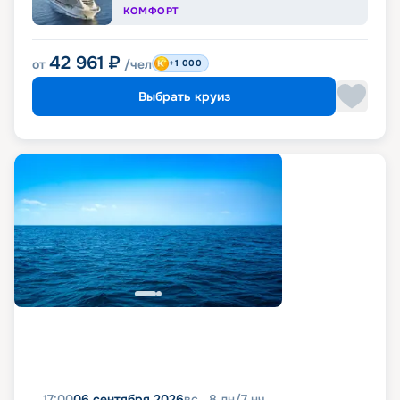
КОМФОРТ
42 961
₽
от
/чел
+1 000
Выбрать круиз
17:00
06 сентября 2026
вс
8
дн
/
7
нч