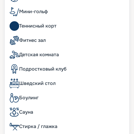
корабле имеются просторные семейные сьюты,
где в вашем распоряжении окажется не только
Мини-гольф
внушительное пространство на нескольких
уровнях, но также собственная приватная зона
Теннисный корт
отдыха с джакузи и масса дополнительных
преимуществ.
Фитнес зал
Развлечения на лайнере
Детская комната
Современный лайнер «Утопия морей»
предлагает широкий спектр развлечений на
Подростковый клуб
любой вкус. Здесь имеются зоны отдыха только
для взрослых, где туристы смогут насладиться
Шведский стол
спокойным размеренным отдыхом. В
распоряжении гостей — несколько баров,
караоке, казино.
Боулинг
Восемь отдельных зон дополняют Центральный
парк и «Королевский променад», где гости могут
Сауна
прогуляться в окружении экзотических живых
растений. Здесь же находится несколько
Стирка / глажка
самобытных ресторанчиков с уникальной
кухней, а также роскошные фирменные бутики. В