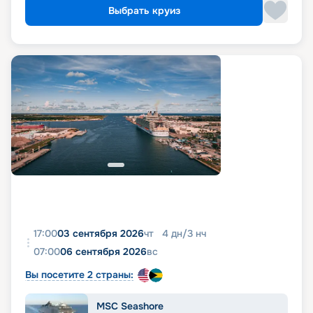
Выбрать круиз
17:00
03 сентября 2026
чт
4
дн
/
3
нч
07:00
06 сентября 2026
вс
Вы посетите 2 страны:
MSC Seashore