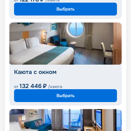
от
/каюта
Выбрать
Каюта с окном
132 446
₽
от
/каюта
Выбрать