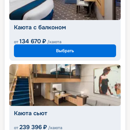
Каюта с балконом
134 670
₽
от
/каюта
Выбрать
Каюта сьют
239 396
₽
от
/каюта