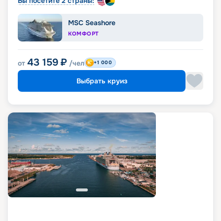
Вы посетите 2 страны:
MSC Seashore
КОМФОРТ
43 159
₽
от
/чел
+1 000
Выбрать круиз