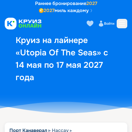
Раннее бронирование
2027
2027
миль каждому
Описание
Выбор кают
Маршрут и экск
Войти
Круиз на лайнере
«Utopia Of The Seas» с
14 мая по 17 мая 2027
года
Порт Канаверал
Нассау