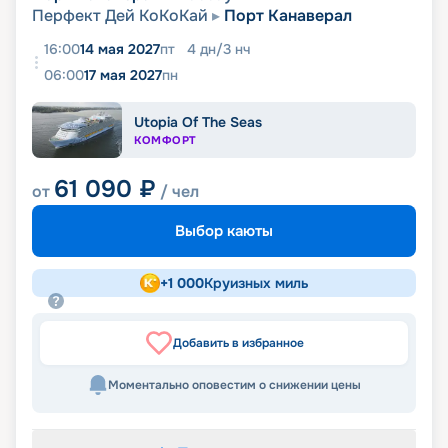
Перфект Дей КоКоКай
Порт Канаверал
16:00
14 мая 2027
пт
4
дн
/
3
нч
06:00
17 мая 2027
пн
Utopia Of The Seas
КОМФОРТ
61 090
₽
от
/ чел
Выбор каюты
+
1 000
Круизных миль
Добавить в избранное
Моментально оповестим о снижении цены