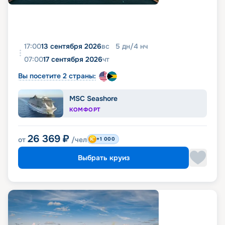
17:00
13 сентября 2026
вс
5
дн
/
4
нч
07:00
17 сентября 2026
чт
Вы посетите 2 страны:
MSC Seashore
КОМФОРТ
26 369
₽
от
/чел
+1 000
Выбрать круиз