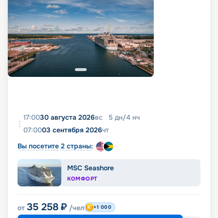
17:00
30 августа 2026
вс
5
дн
/
4
нч
07:00
03 сентября 2026
чт
Вы посетите 2 страны:
MSC Seashore
КОМФОРТ
35 258
₽
от
/чел
+1 000