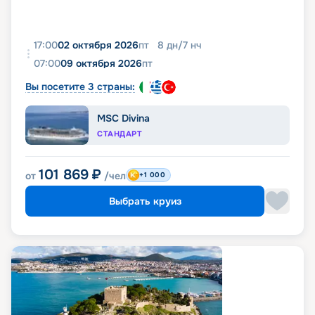
17:00
02 октября 2026
пт
8
дн
/
7
нч
07:00
09 октября 2026
пт
Вы посетите 3 страны:
MSC Divina
СТАНДАРТ
101 869
₽
от
/чел
+1 000
Выбрать круиз