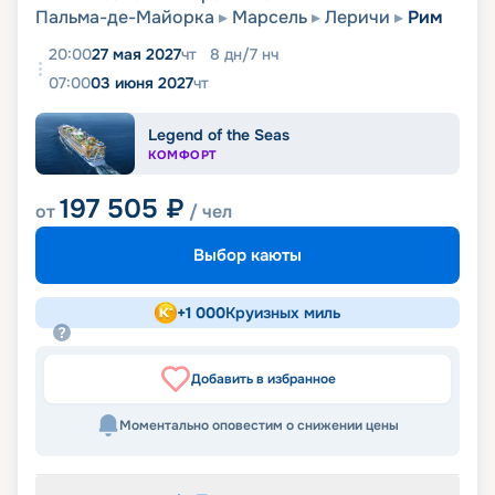
Пальма-де-Майорка
Марсель
Леричи
Рим
20:00
27 мая 2027
чт
8
дн
/
7
нч
07:00
03 июня 2027
чт
Legend of the Seas
КОМФОРТ
197 505
₽
от
/ чел
Выбор каюты
+
1 000
Круизных миль
Добавить в избранное
Моментально оповестим о снижении цены