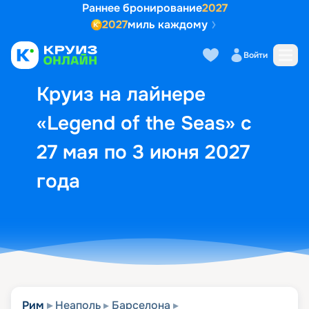
Раннее бронирование
2027
2027
миль каждому
Описание
Выбор кают
Маршрут и экск
Войти
Круиз на лайнере
«Legend of the Seas» с
27 мая по 3 июня 2027
года
Рим
Неаполь
Барселона