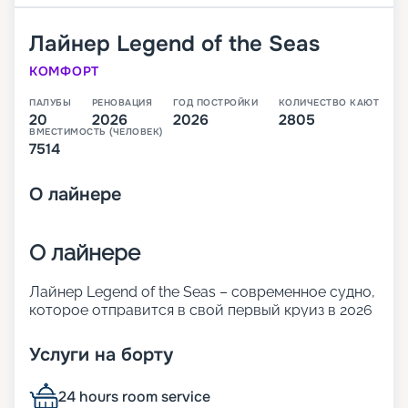
Лайнер
Legend of the Seas
КОМФОРТ
ПАЛУБЫ
РЕНОВАЦИЯ
ГОД ПОСТРОЙКИ
КОЛИЧЕСТВО КАЮТ
20
2026
2026
2805
ВМЕСТИМОСТЬ (ЧЕЛОВЕК)
7514
О
лайнере
О лайнере
Лайнер Legend of the Seas – современное судно,
которое отправится в свой первый круиз в 2026
году. Оно относится к новому классу. Icon
превышает по размерам и показателям
Услуги на борту
комфорта корабли Oasis. 20 палуб лайнера
готовы предложить огромное количество
24 hours room service
ресторанов и баров, развлечений для взрослых