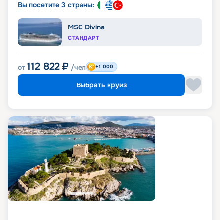
Вы посетите 3 страны:
MSC Divina
СТАНДАРТ
112 822
₽
от
/чел
+1 000
Выбрать круиз