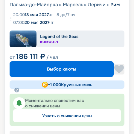
Пальма-де-Майорка
Марсель
Леричи
Рим
20:00
13 мая 2027
чт
8
дн
/
7
нч
07:00
20 мая 2027
чт
Legend of the Seas
КОМФОРТ
186 111
₽
от
/ чел
Выбор каюты
+
1 000
Круизных миль
Моментально оповестим вас
о снижении цены
Узнать о снижении цены