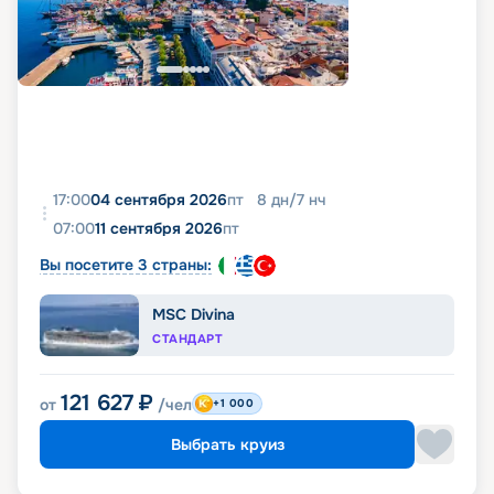
17:00
04 сентября 2026
пт
8
дн
/
7
нч
07:00
11 сентября 2026
пт
Вы посетите 3 страны:
MSC Divina
СТАНДАРТ
121 627
₽
от
/чел
+1 000
Выбрать круиз