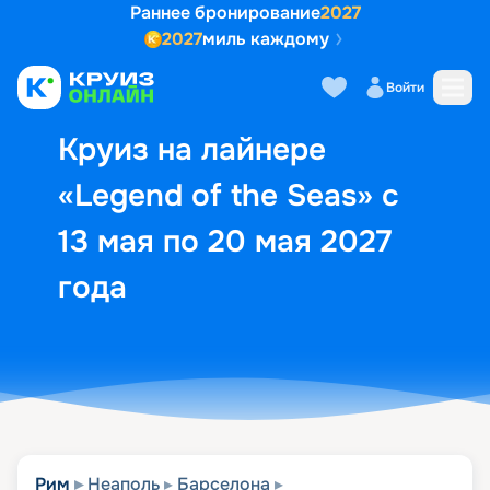
Раннее бронирование
2027
2027
миль каждому
Описание
Выбор кают
Маршрут и экск
Войти
Круиз на лайнере
«Legend of the Seas» с
13 мая по 20 мая 2027
года
Рим
Неаполь
Барселона