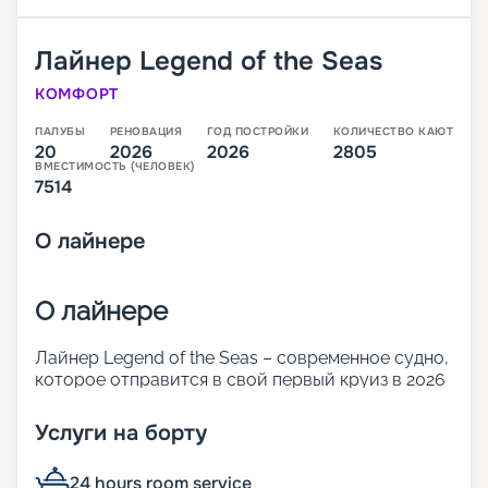
Лайнер
Legend of the Seas
КОМФОРТ
ПАЛУБЫ
РЕНОВАЦИЯ
ГОД ПОСТРОЙКИ
КОЛИЧЕСТВО КАЮТ
20
2026
2026
2805
ВМЕСТИМОСТЬ (ЧЕЛОВЕК)
7514
О
лайнере
О лайнере
Лайнер Legend of the Seas – современное судно,
которое отправится в свой первый круиз в 2026
году. Оно относится к новому классу. Icon
превышает по размерам и показателям
Услуги на борту
комфорта корабли Oasis. 20 палуб лайнера
готовы предложить огромное количество
24 hours room service