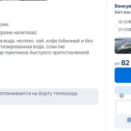
+
26
фотографий
Ванку
Кетчик
16:00
1
рии;
07:00
кроме напитков);
 вода, молоко, чай, кофе (обычный и без
атизированная вода, соки (не
де пакетиков быстрого приготовления))
82
от
оплачивается на борту теплохода