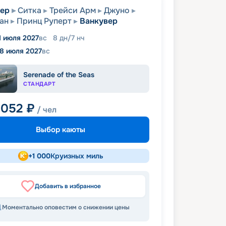
вер
Ситка
Трейси Арм
Джуно
ан
Принц Руперт
Ванкувер
1 июля 2027
вс
8
дн
/
7
нч
18 июля 2027
вс
Serenade of the Seas
СТАНДАРТ
 052
₽
/ чел
Выбор каюты
+
1 000
Круизных миль
Добавить в избранное
Моментально оповестим о снижении цены