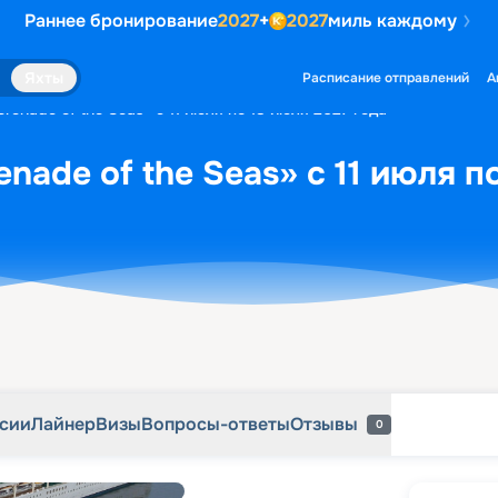
Раннее бронирование
2027
+
2027
миль каждому
рсии
Лайнер
Визы
Вопросы-ответы
Отзывы
0
Яхты
Расписание отправлений
А
renade of the Seas» с 11 июля по 18 июля 2027 года
nade of the Seas» с 11 июля п
рсии
Лайнер
Визы
Вопросы-ответы
Отзывы
0