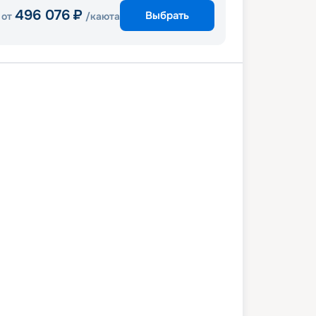
496 076
₽
Выбрать
от
/каюта
вер
Ситка
Трейси Арм
Джуно
ан
Принц Руперт
Ванкувер
1 июля 2027
вс
8
дн
/
7
нч
18 июля 2027
вс
Serenade of the Seas
СТАНДАРТ
 052
₽
/ чел
Выбор каюты
+
1 000
Круизных миль