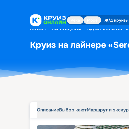
Описание
Выбор кают
Маршрут и экску
Река
Море
Ж/д круизы
Главная
•
Поиск круизов
•
Круиз на лайнере «Se
Круиз на лайнере «Sere
Описание
Выбор кают
Маршрут и экску