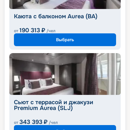
Каюта с балконом Aurea (BA)
190 313
₽
от
/чел
Выбрать
Cьют с террасой и джакузи
Premium Aurea (SLJ)
343 393
₽
от
/чел