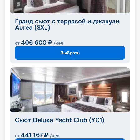
Гранд сьют с террасой и джакузи
Aurea (SXJ)
406 600
₽
от
/чел
Выбрать
Сьют Deluxe Yacht Club (YC1)
441 167
₽
от
/чел