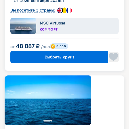
07:00
29 сентября 2026
вт
Вы посетите 3 страны:
MSC Virtuosa
КОМФОРТ
48 887
₽
от
/чел
+1 000
Выбрать круиз