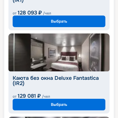
(IR1)
128 093
₽
от
/чел
Выбрать
Каюта без окна Deluxe Fantastica
(IR2)
129 081
₽
от
/чел
Выбрать