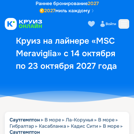
Раннее бронирование
2027
2027
миль каждому
Описание
Выбор кают
Маршрут и экск
Войти
Круиз на лайнере «MSC
Meraviglia» с 14 октября
по 23 октября 2027 года
Саутгемптон
В море
Ла-Корунья
В море
Гибралтар
Касабланка
Кадис Сити
В море
Саутгемптон