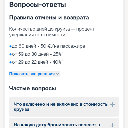
спа-центре Aurea Spa, предлагающем массажи,
Вопросы-ответы
сауну, термальные комнаты, солярий, лечебные
процедуры и многое другое. Среди
Правила отмены и возврата
многочисленных шоу выделяются выступления
всемирно известного Cirque du Soleil. А также
Количество дней до круиза — процент
туристов ждут интерактивный кинотеатр XD
удержания от стоимости:
Dark Ride, променад под цифровым куполом,
библиотека, аэротруба, казино, дискотеки. Но
●
до 60 дней - 50 €/на пассажира
самые яркие впечатления остаются от
увлекательных экскурсий в интереснейших
●
от 59 до 30 дней - 25%*
городах американского побережья. Для детей
●
от 29 до 22 дней - 40%*
оборудованы разновозрастные клубы и игровые
зоны
Показать все условия
Путешествуйте с
Частые вопросы
«Круиз.онлайн»
Маршруты MSC Meraviglia в 2026 - 2027 годах
Что включено и не включено в стоимость
круиза
пролегают у берегов Америки. На нашем сайте
собрана вся информация, чтобы вы могли
выбрать и купить путевку онлайн, – расписание
На какую дату бронировать перелет в
круизов, схемы палуб, цены на путевки,