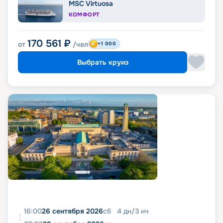
MSC Virtuosa
КОМФОРТ
170 561
₽
от
/чел
+1 000
Выбрать круиз
16:00
26 сентября 2026
сб
4
дн
/
3
нч