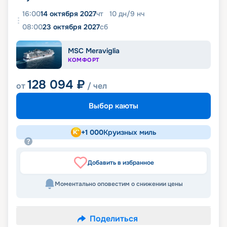
16:00
14 октября 2027
чт
10
дн
/
9
нч
08:00
23 октября 2027
сб
MSC Meraviglia
КОМФОРТ
128 094
₽
от
/ чел
Выбор каюты
+
1 000
Круизных миль
Добавить в избранное
Моментально оповестим о снижении цены
Поделиться