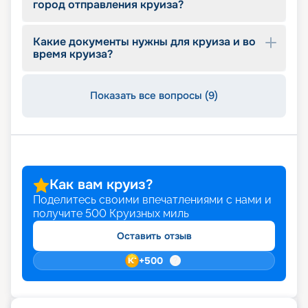
город отправления круиза?
описание кают, фото интерьеров. Опытные
специалисты компании с удовольствием
помогут вам подобрать оптимальный вариант,
Какие документы нужны для круиза и во
оформить документы, будут оказывать
время круиза?
информационную поддержку до конца круиза.
Почувствуйте себя Колумбом и откройте свою
Америку!
Показать все вопросы (9)
Как вам круиз?
Поделитесь своими впечатлениями с нами и
получите
500
Круизных миль
Оставить отзыв
+
500