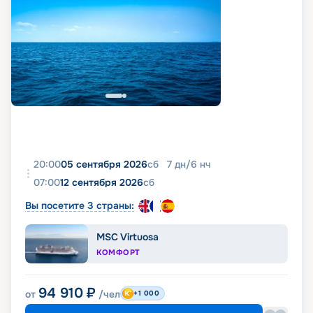
20:00
05 сентября 2026
сб
7
дн
/
6
нч
07:00
12 сентября 2026
сб
Вы посетите 3 страны:
MSC Virtuosa
КОМФОРТ
94 910
₽
от
/чел
+1 000