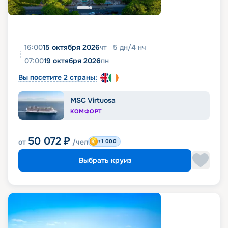
16:00
15 октября 2026
чт
5
дн
/
4
нч
07:00
19 октября 2026
пн
Вы посетите 2 страны:
MSC Virtuosa
КОМФОРТ
50 072
₽
от
/чел
+1 000
Выбрать круиз