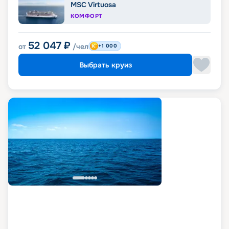
MSC Virtuosa
КОМФОРТ
52 047
₽
от
/чел
+1 000
Выбрать круиз