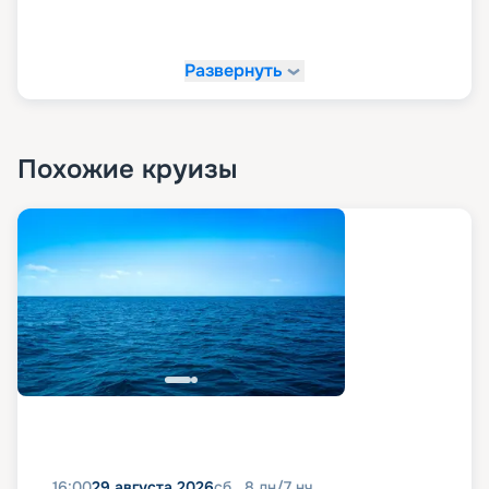
Развернуть
Похожие круизы
16:00
29 августа 2026
сб
8
дн
/
7
нч