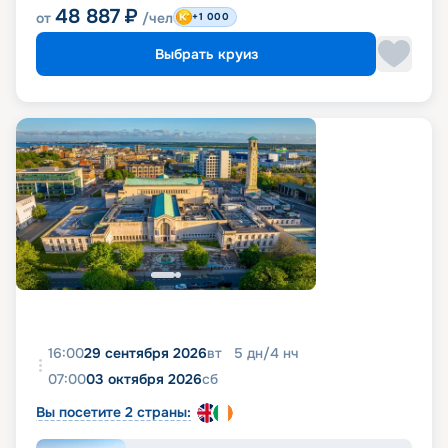
48 887
₽
от
/чел
+1 000
Выбрать круиз
16:00
29 сентября 2026
вт
5
дн
/
4
нч
07:00
03 октября 2026
сб
Вы посетите 2 страны: