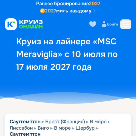
Раннее бронирование
2027
2027
миль каждому
Описание
Выбор кают
Маршрут и экск
Войти
Круиз на лайнере «MSC
Meraviglia» с 10 июля по
17 июля 2027 года
Саутгемптон
Брест (Франция)
В море
Лиссабон
Виго
В море
Шербур
Саутгемптон