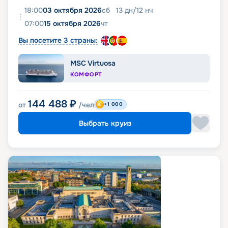
18:00
03 октября 2026
сб
13
дн
/
12
нч
07:00
15 октября 2026
чт
Вы посетите 3 страны:
MSC Virtuosa
КОМФОРТ
144 488
₽
от
/чел
+1 000
Выбрать круиз