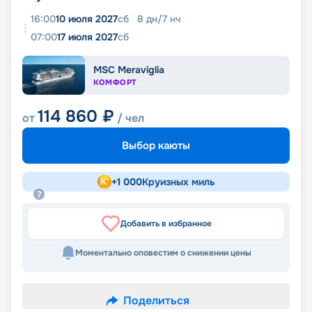
16:00
10 июля 2027
сб
8
дн
/
7
нч
07:00
17 июля 2027
сб
MSC Meraviglia
КОМФОРТ
114 860
₽
от
/ чел
Выбор каюты
+
1 000
Круизных миль
Добавить в избранное
Моментально оповестим о снижении цены
Поделиться