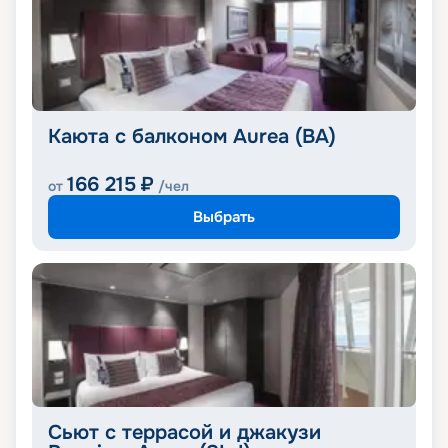
Каюта с балконом Aurea (BA)
166 215
₽
от
/чел
Выбрать
Cьют с террасой и джакузи