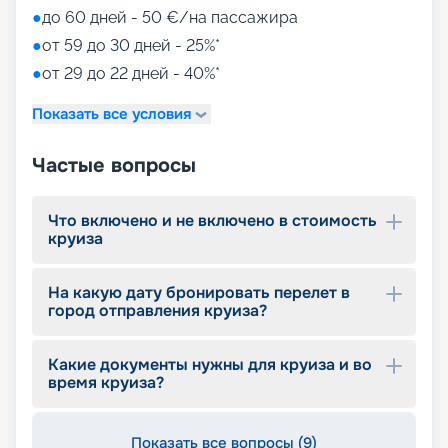
Путешествуйте с
●
до 60 дней - 50 €/на пассажира
«Круиз.онлайн»
●
от 59 до 30 дней - 25%*
●
от 29 до 22 дней - 40%*
Маршруты MSC Meraviglia в 2026 - 2027 годах
пролегают у берегов Америки. На нашем сайте
Показать все условия
собрана вся информация, чтобы вы могли
выбрать и купить путевку онлайн, – расписание
круизов, схемы палуб, цены на путевки,
Частые вопросы
описание кают, фото интерьеров. Опытные
специалисты компании с удовольствием
помогут вам подобрать оптимальный вариант,
Что включено и не включено в стоимость
круиза
оформить документы, будут оказывать
информационную поддержку до конца круиза.
Почувствуйте себя Колумбом и откройте свою
На какую дату бронировать перелет в
Америку!
город отправления круиза?
Какие документы нужны для круиза и во
время круиза?
Показать все вопросы (9)