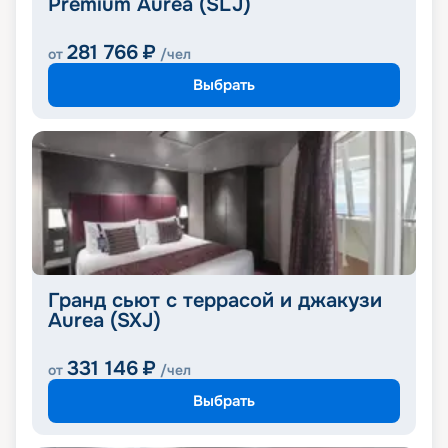
Premium Aurea (SLJ)
281 766
₽
от
/чел
Выбрать
Гранд сьют с террасой и джакузи
Aurea (SXJ)
331 146
₽
от
/чел
Выбрать