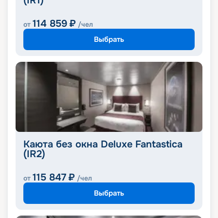
(IR1)
114 859
₽
от
/чел
Выбрать
Каюта без окна Deluxe Fantastica
(IR2)
115 847
₽
от
/чел
Выбрать