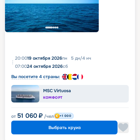
20:00
19 октября 2026
пн
5
дн
/
4
нч
07:00
24 октября 2026
сб
Вы посетите 4 страны:
MSC Virtuosa
КОМФОРТ
51 060
₽
от
/чел
+1 000
Выбрать круиз