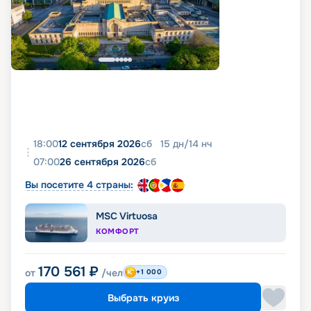
18:00
12 сентября 2026
сб
15
дн
/
14
нч
07:00
26 сентября 2026
сб
Вы посетите 4 страны:
MSC Virtuosa
КОМФОРТ
170 561
₽
от
/чел
+1 000
Выбрать круиз