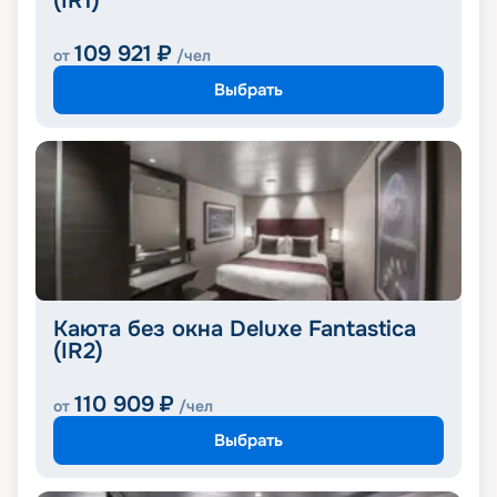
(IR1)
109 921
₽
от
/чел
Выбрать
Каюта без окна Deluxe Fantastica
(IR2)
110 909
₽
от
/чел
Выбрать