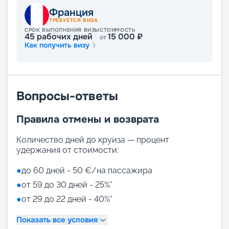
Расслабиться можно в великолепном балийском
Франция
спа-центре Aurea Spa, предлагающем массажи,
ТРЕБУЕТСЯ ВИЗА
сауну, термальные комнаты, солярий, лечебные
СРОК ВЫПОЛНЕНИЯ ВИЗЫ
СТОИМОСТЬ
45
рабочих дней
15 000
₽
от
процедуры и многое другое. Среди
Как получить визу
многочисленных шоу выделяются выступления
всемирно известного Cirque du Soleil. А также
туристов ждут интерактивный кинотеатр XD
Dark Ride, променад под цифровым куполом,
библиотека, аэротруба, казино, дискотеки. Но
Вопросы-ответы
самые яркие впечатления остаются от
увлекательных экскурсий в интереснейших
Правила отмены и возврата
городах американского побережья. Для детей
оборудованы разновозрастные клубы и игровые
Количество дней до круиза — процент
зоны
удержания от стоимости:
Путешествуйте с
●
до 60 дней - 50 €/на пассажира
«Круиз.онлайн»
●
от 59 до 30 дней - 25%*
●
от 29 до 22 дней - 40%*
Маршруты MSC Meraviglia в 2026 - 2027 годах
пролегают у берегов Америки. На нашем сайте
Показать все условия
собрана вся информация, чтобы вы могли