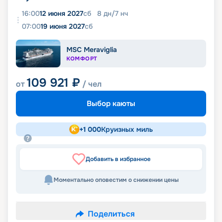
16:00
12 июня 2027
сб
8
дн
/
7
нч
07:00
19 июня 2027
сб
MSC Meraviglia
КОМФОРТ
109 921
₽
от
/ чел
Выбор каюты
+
1 000
Круизных миль
Добавить в избранное
Моментально оповестим о снижении цены
Поделиться