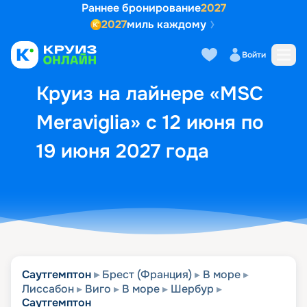
Раннее бронирование
2027
2027
миль каждому
Описание
Выбор кают
Маршрут и экск
Войти
Круиз на лайнере «MSC
Meraviglia» с 12 июня по
19 июня 2027 года
Саутгемптон
Брест (Франция)
В море
Лиссабон
Виго
В море
Шербур
Саутгемптон