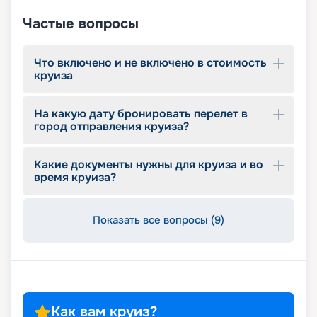
выбрать и купить путевку онлайн, – расписание
круизов, схемы палуб, цены на путевки,
Частые вопросы
описание кают, фото интерьеров. Опытные
специалисты компании с удовольствием
помогут вам подобрать оптимальный вариант,
Что включено и не включено в стоимость
круиза
оформить документы, будут оказывать
информационную поддержку до конца круиза.
Почувствуйте себя Колумбом и откройте свою
На какую дату бронировать перелет в
Америку!
город отправления круиза?
Какие документы нужны для круиза и во
время круиза?
Показать все вопросы (9)
Как вам круиз?