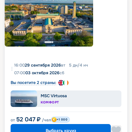
16:00
29 сентября 2026
вт
5
дн
/
4
нч
07:00
03 октября 2026
сб
Вы посетите 2 страны:
MSC Virtuosa
КОМФОРТ
52 047
₽
от
/чел
+1 000
Выбрать круиз