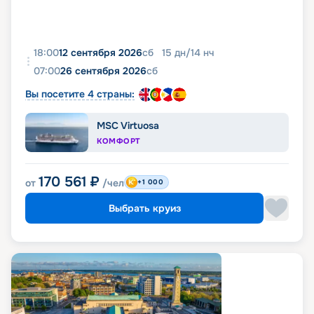
18:00
12 сентября 2026
сб
15
дн
/
14
нч
07:00
26 сентября 2026
сб
Вы посетите 4 страны:
MSC Virtuosa
КОМФОРТ
170 561
₽
от
/чел
+1 000
Выбрать круиз