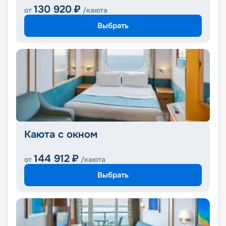
130 920
₽
от
/каюта
Выбрать
Каюта с окном
144 912
₽
от
/каюта
Выбрать