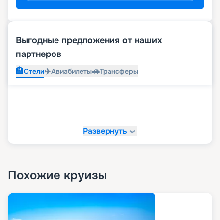
Выгодные предложения от наших
партнеров
🏨
✈️
🚗
Отели
Авиабилеты
Трансферы
Развернуть
Похожие круизы