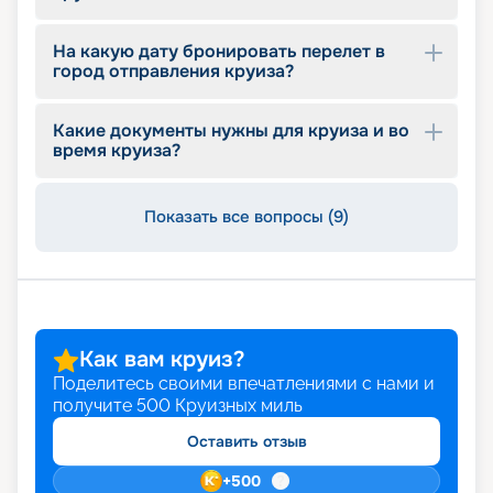
Путешествие с «Круиз.онлайн»
На какую дату бронировать перелет в
город отправления круиза?
Лайнер Vision of the Seas совершает круизы
круглый год. Вы сможете не только насладиться
безупречным сервисом, но и посетить
Какие документы нужны для круиза и во
живописные города во время путешествия. На
время круиза?
нашем сайте вы можете найти необходимую
информацию о путевках: узнаете актуальное
расписание и обзор маршрутов, схему
Показать все вопросы (9)
размещения, план палуб, описание и фото кают,
цену на круиз. Купить путевку, выбрав
подходящий тур, можно в режиме онлайн.
Как вам круиз?
Поделитесь своими впечатлениями с нами и
получите
500
Круизных миль
Оставить отзыв
+
500