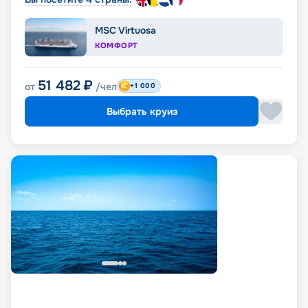
MSC Virtuosa
КОМФОРТ
51 482
₽
от
/чел
+1 000
Выбрать круиз