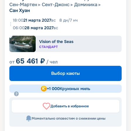
Сен-Мартен
Сент-Джонс
Доминика
Сан Хуан
18:00
21 марта 2027
вс
8
дн
/
7
нч
06:00
28 марта 2027
вс
Vision of the Seas
СТАНДАРТ
65 461
₽
от
/ чел
Выбор каюты
+
1 000
Круизных миль
Добавить в избранное
Моментально оповестим о снижении цены