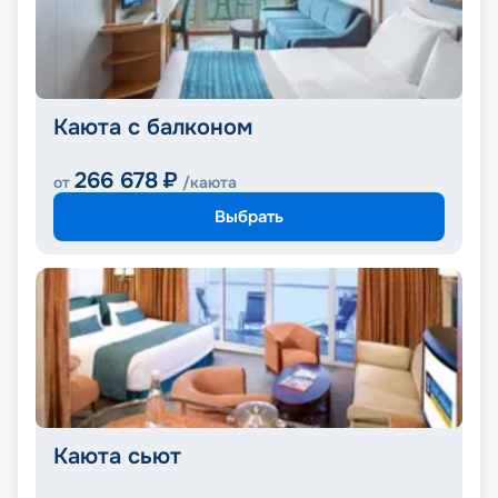
Каюта с балконом
266 678
₽
от
/каюта
Выбрать
Каюта сьют