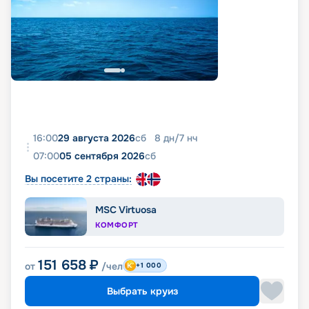
16:00
29 августа 2026
сб
8
дн
/
7
нч
07:00
05 сентября 2026
сб
Вы посетите 2 страны:
MSC Virtuosa
КОМФОРТ
151 658
₽
от
/чел
+1 000
Выбрать круиз