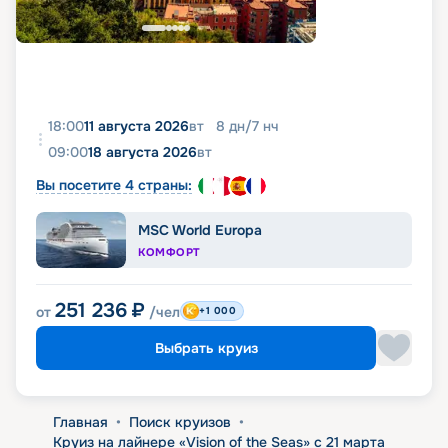
18:00
11 августа 2026
вт
8
дн
/
7
нч
09:00
18 августа 2026
вт
Вы посетите 4 страны:
MSC World Europa
КОМФОРТ
251 236
₽
от
/чел
+1 000
Выбрать круиз
Главная
•
Поиск круизов
•
Круиз на лайнере «Vision of the Seas» с 21 марта