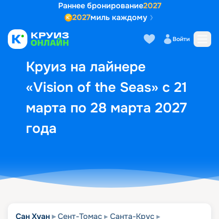
Раннее бронирование
2027
2027
миль каждому
Описание
Выбор кают
Маршрут и экск
Войти
Круиз на лайнере
«Vision of the Seas» с 21
марта по 28 марта 2027
года
Сан Хуан
Сент-Томас
Санта-Крус