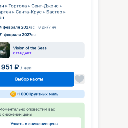
ан
Тортола
Сент-Джонс
артен
Санта-Крус
Бастер
ан
4 февраля 2027
вс
8
дн
/
7
нч
21 февраля 2027
вс
Vision of the Seas
СТАНДАРТ
 951
₽
/ чел
Выбор каюты
+
1 000
Круизных миль
Моментально оповестим вас
о снижении цены
Узнать о снижении цены