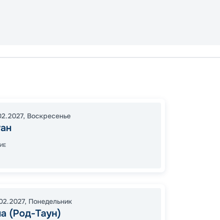
Сан Ху
Сен-М
Сан Ху
02.2027
,
Воскресенье
18:00
1
уан
06:00
ИЕ
50
от
.02.2027
,
Понедельник
а (Род-Таун)