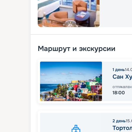
Маршрут и экскурсии
1
день
14.
Сан Х
ОТПРАВЛЕН
18:00
2
день
15
Тортол