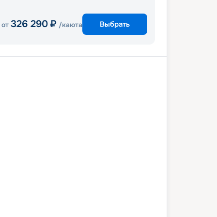
326 290
₽
Выбрать
от
/каюта
ан
Тортола
Сент-Джонс
артен
Санта-Крус
Бастер
ан
4 февраля 2027
вс
8
дн
/
7
нч
21 февраля 2027
вс
Vision of the Seas
СТАНДАРТ
 951
₽
/ чел
Выбор каюты