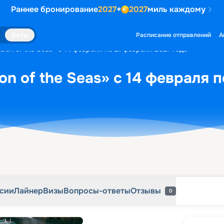
Раннее бронирование
2027
+
2027
миль каждому
рсии
Лайнер
Визы
Вопросы-ответы
Отзывы
0
Яхты
Расписание отправлений
А
sion of the Seas» с 14 февраля по 21 февраля 2027 года
on of the Seas» с 14 февраля 
рсии
Лайнер
Визы
Вопросы-ответы
Отзывы
0