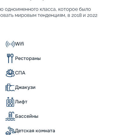
дно одноименного класса, которое было
вовать мировым тенденциям, в 2018 и 2022
е 50 % поверхностей судна
сажирам прекрасный обзор на окружающие
:
Wifi
титься до 2 443 человек;
Рестораны
казино площадью около 600 м2, спа-салон,
СПА
Джакузи
6 году, судно спустили на воду в 1997 году,
Лифт
bean. В 2018 году корабль прошел полную
одился очередной ремонт. На сегодняшний
 всем современным требованиям
Бассейны
р ходит по маршрутам разной
оря из Барселоны. В зимний период судно
Детская комната
йне Карибского региона.