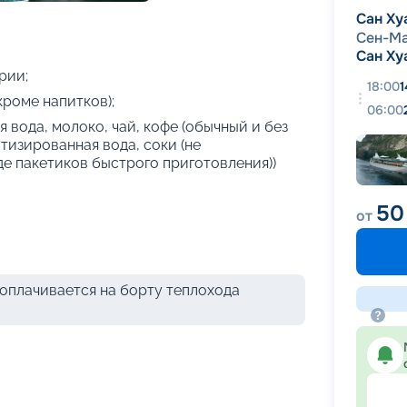
+
20
фотографий
Сан Ху
Сен-М
Сан Ху
рии;
18:00
1
кроме напитков);
06:00
 вода, молоко, чай, кофе (обычный и без
атизированная вода, соки (не
де пакетиков быстрого приготовления))
50
от
оплачивается на борту теплохода