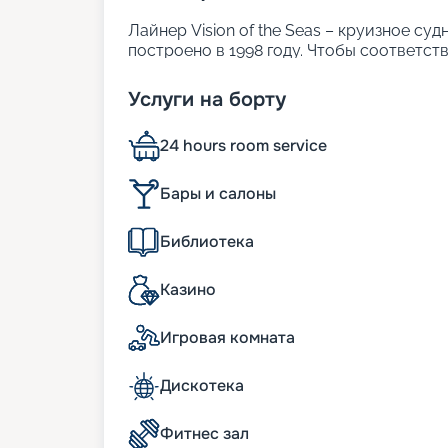
Лайнер Vision of the Seas – круизное су
построено в 1998 году. Чтобы соответст
году проведены его модернизации. Боле
светопрозрачные, что гарантирует пас
Услуги на борту
виды. Основные характеристики лайнера
• ширина – 32 м;
24 hours room service
• длина – 279 м;
• водоизмещение – 70 тыс. т;
• число кают – 1 018. В них может размес
Бары и салоны
• развлечения – 2 бассейна, 6 джакузи, 
мини-гольф на 18 лунок и др.
Библиотека
Немного истории
Казино
Киль Vision of the Seas был заложен в 199
Игровая комната
а в 1998-м передан компании Royal Carib
реновацию, а в 2022 году на судне пров
день корабль полностью соответствует
Дискотека
безопасности и комфорта. Летом лайне
протяженности по водам Средиземного м
Фитнес зал
отправляется в путь из Флориды в бассе