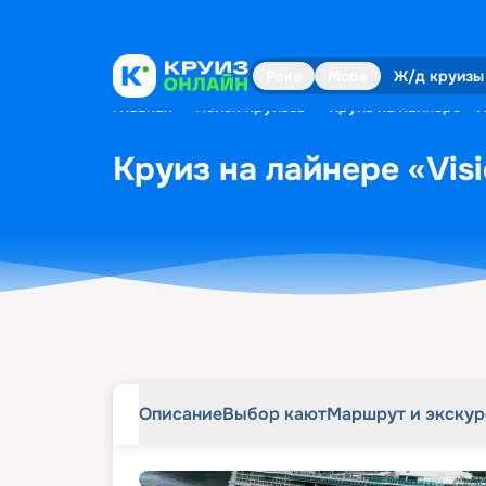
Описание
Выбор кают
Маршрут и экску
Река
Море
Ж/д круизы
Главная
•
Поиск круизов
•
Круиз на лайнере «Vi
Круиз на лайнере «Visi
Описание
Выбор кают
Маршрут и экску