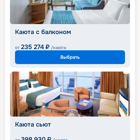
Каюта с балконом
235 274
₽
от
/каюта
Выбрать
Каюта сьют
398 930
₽