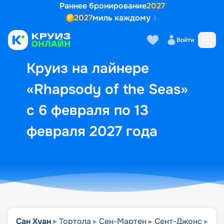
Раннее бронирование
2027
2027
миль каждому
Описание
Выбор кают
Маршрут и экск
Войти
Круиз на лайнере
«Rhapsody of the Seas»
с 6 февраля по 13
февраля 2027 года
Сан Хуан
Тортола
Сен-Мартен
Сент-Джонс