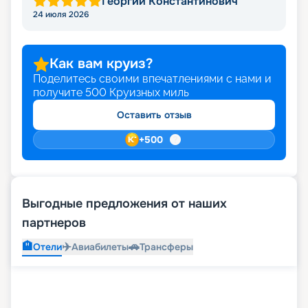
Георгий Константинович
место на этом замечательном лайнере и купить
24 июля 2026
путевку на незабываемый тур в навигацию 2026 -
2027 по выгодной цене. По всем интересующим
вас вопросам обращайтесь к нашим
специалистам в онлайн-форме или по
Как вам круиз?
контактному номеру.
Поделитесь своими впечатлениями с нами и
получите
500
Круизных миль
Оставить отзыв
+
500
Выгодные предложения от наших
партнеров
🏨
✈️
🚗
Отели
Авиабилеты
Трансферы