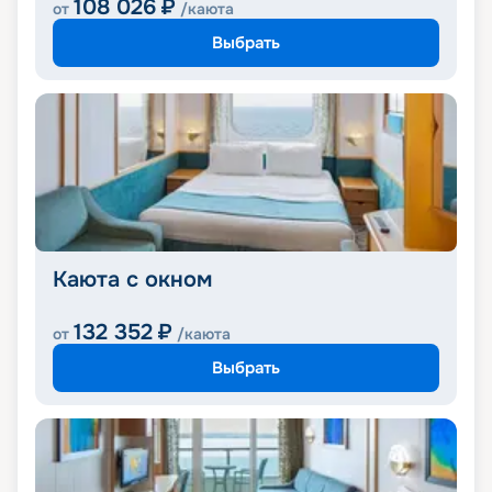
108 026
₽
от
/каюта
Выбрать
Каюта с окном
132 352
₽
от
/каюта
Выбрать