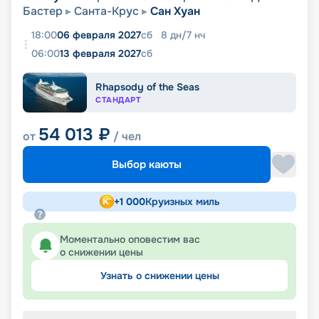
Бастер
Санта-Крус
Сан Хуан
18:00
06 февраля 2027
сб
8
дн
/
7
нч
06:00
13 февраля 2027
сб
Rhapsody of the Seas
СТАНДАРТ
54 013
₽
от
/ чел
Выбор каюты
+
1 000
Круизных миль
Моментально оповестим вас
о снижении цены
Узнать о снижении цены