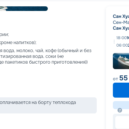
+
17
фотографий
Сан Ху
Сен-М
Сан Ху
рии;
18:00
1
кроме напитков);
06:00
 вода, молоко, чай, кофе (обычный и без
атизированная вода, соки (не
де пакетиков быстрого приготовления))
55
от
оплачивается на борту теплохода