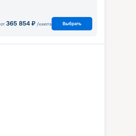
365 854
₽
Выбрать
от
/каюта
ан
Сент-Томас
Санта-Крус
артен
Сент-Джонс
Доминика
ан
6 января 2027
сб
8
дн
/
7
нч
23 января 2027
сб
Rhapsody of the Seas
СТАНДАРТ
 528
₽
/ чел