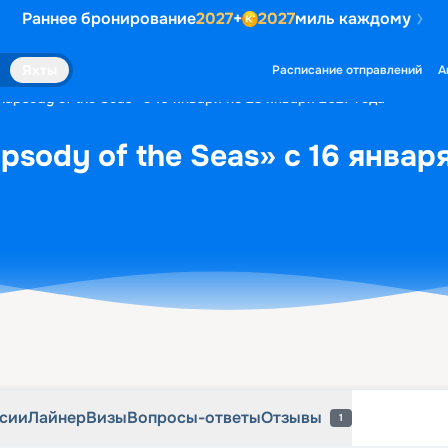
Раннее бронирование
2027
+
2027
миль каждому
рсии
Лайнер
Визы
Вопросы-ответы
Отзывы
1
Яхты
Расписание отправлений
А
apsody of the Seas» с 16 января по 23 января 2027 года
sody of the Seas» с 16 январ
рсии
Лайнер
Визы
Вопросы-ответы
Отзывы
1