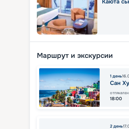
Каюта сь
Маршрут и экскурсии
1
день
16.
Сан Х
ОТПРАВЛЕН
18:00
2
день
17.