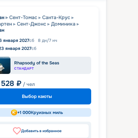
ан
Сент-Томас
Санта-Крус
артен
Сент-Джонс
Доминика
ан
6 января 2027
сб
8
дн
/
7
нч
23 января 2027
сб
Rhapsody of the Seas
СТАНДАРТ
 528
₽
/ чел
Выбор каюты
+
1 000
Круизных миль
Добавить в избранное