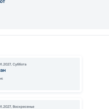
ют
Сан Ху
Сен-М
Сан Ху
01.2027
,
Суббота
18:00
1
уан
06:00
ИЕ
55
от
01.2027
,
Воскресенье