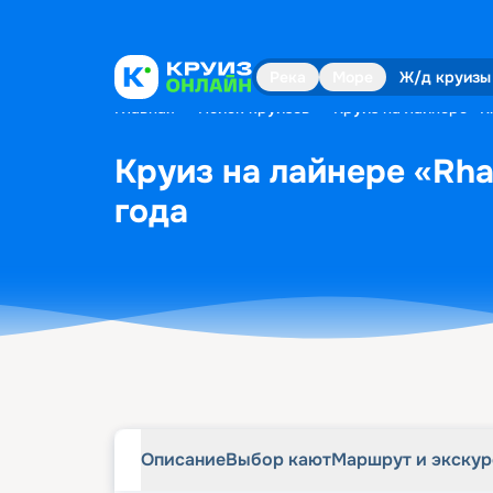
Описание
Выбор кают
Маршрут и экску
Река
Море
Ж/д круизы
Главная
•
Поиск круизов
•
Круиз на лайнере «Rh
Круиз на лайнере «Rhap
года
Описание
Выбор кают
Маршрут и экску