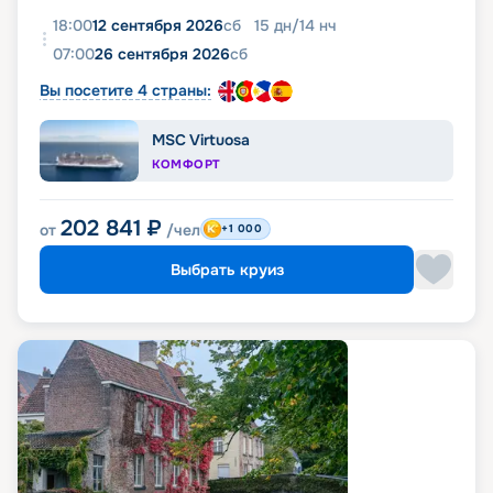
18:00
12 сентября 2026
сб
15
дн
/
14
нч
07:00
26 сентября 2026
сб
Вы посетите 4 страны:
MSC Virtuosa
КОМФОРТ
202 841
₽
от
/чел
+1 000
Выбрать круиз