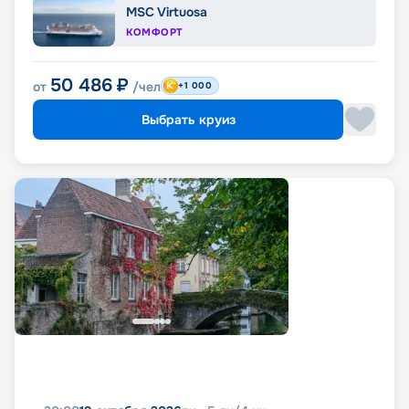
MSC Virtuosa
КОМФОРТ
50 486
₽
от
/чел
+1 000
Выбрать круиз