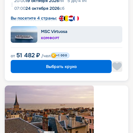
20:00
19 октября 2026
пн
5
дн
/
4
нч
07:00
24 октября 2026
сб
Вы посетите 4 страны:
MSC Virtuosa
КОМФОРТ
51 482
₽
от
/чел
+1 000
Выбрать круиз