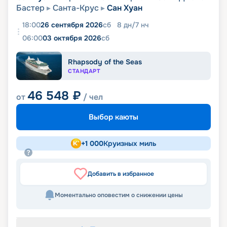
Бастер
Санта-Крус
Сан Хуан
18:00
26 сентября 2026
сб
8
дн
/
7
нч
06:00
03 октября 2026
сб
Rhapsody of the Seas
СТАНДАРТ
46 548
₽
от
/ чел
Выбор каюты
+
1 000
Круизных миль
Добавить в избранное
Моментально оповестим о снижении цены