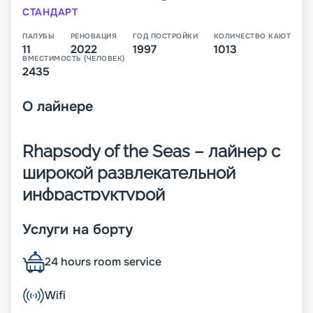
СТАНДАРТ
ПАЛУБЫ
РЕНОВАЦИЯ
ГОД ПОСТРОЙКИ
КОЛИЧЕСТВО КАЮТ
11
2022
1997
1013
ВМЕСТИМОСТЬ (ЧЕЛОВЕК)
2435
О
лайнере
Rhapsody of the Seas – лайнер с
широкой развлекательной
инфраструктурой
Лайнер Rhapsody of the Seas – это четвертое 11-
Услуги на борту
палубное судно класса Vision. Оно было
построено в 1997 году, а в 2022-м обновлено. В 1
24 hours room service
013 комфортабельных каютах могут
разместиться 2 435 человек. Общая площадь
панорамных окон составляет около 8 000 м2.
Wifi
Другие особенности: