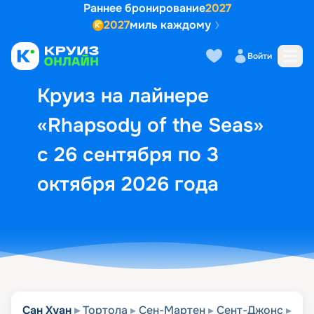
Раннее бронирование
2027
2027
миль каждому
Описание
Выбор кают
Маршрут и экск
Войти
Круиз на лайнере
«Rhapsody of the Seas»
с 26 сентября по 3
октября 2026 года
Сан Хуан
Тортола
Сен-Мартен
Сент-Джонс