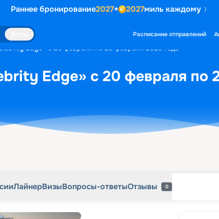
Раннее бронирование
2027
+
2027
миль каждому
рсии
Лайнер
Визы
Вопросы-ответы
Отзывы
0
Яхты
Расписание отправлений
А
elebrity Edge» с 20 февраля по 29 февраля 2028 года
ebrity Edge» с 20 февраля по 
рсии
Лайнер
Визы
Вопросы-ответы
Отзывы
0