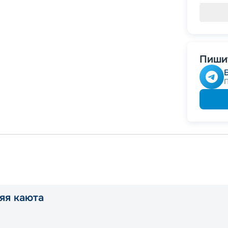
Пишит
яя каюта