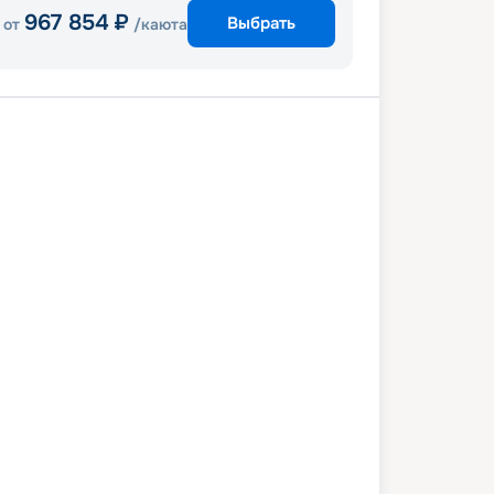
967 854
₽
Выбрать
от
/каюта
й
Хобарт
Аделаида
Мельбурн
й
0 февраля 2028
вс
10
дн
/
9
нч
29 февраля 2028
вт
Celebrity Edge
ПРЕМИУМ
 656
₽
/ чел
Выбор каюты
+
1 000
Круизных миль