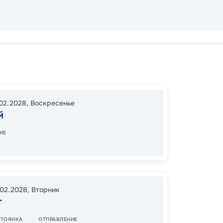
Сидне
Сидне
16:30
2
02.2028
,
Воскресенье
06:30
й
ИЕ
111
от
.02.2028
,
Вторник
т
СТОЯНКА
ОТПРАВЛЕНИЕ