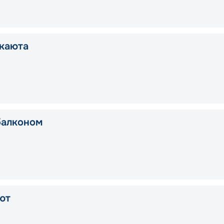
каюта
балконом
ют