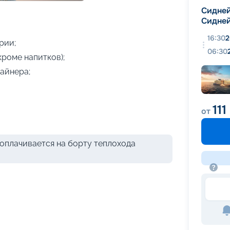
+
10
фотографий
Сидне
Сидне
16:30
2
рии;
06:30
кроме напитков);
айнера;
111
от
оплачивается на борту теплохода