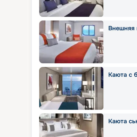
Внешняя 
Каюта с 
Каюта сь