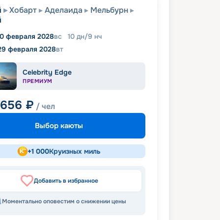
й
Хобарт
Аделаида
Мельбурн
й
0 февраля 2028
вс
10
дн
/
9
нч
29 февраля 2028
вт
Celebrity Edge
ПРЕМИУМ
 656
₽
/ чел
Выбор каюты
+
1 000
Круизных миль
Добавить в избранное
Моментально оповестим о снижении цены